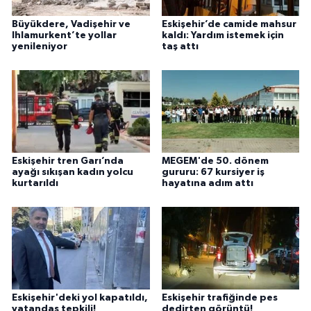
Büyükdere, Vadişehir ve
Eskişehir’de camide mahsur
Ihlamurkent’te yollar
kaldı: Yardım istemek için
yenileniyor
taş attı
Eskişehir tren Garı’nda
MEGEM'de 50. dönem
ayağı sıkışan kadın yolcu
gururu: 67 kursiyer iş
kurtarıldı
hayatına adım attı
Eskişehir'deki yol kapatıldı,
Eskişehir trafiğinde pes
vatandaş tepkili!
dedirten görüntü!