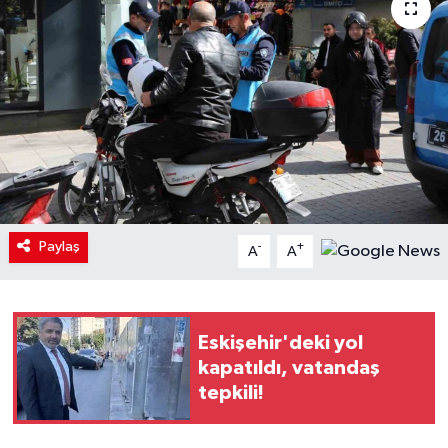
Paylaş
-
+
A
A
Eskişehir'deki yol
kapatıldı, vatandaş
tepkili!