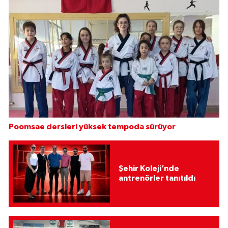
Poomsae dersleri yüksek tempoda sürüyor
Şehir Koleji’nde
antrenörler tanıtıldı