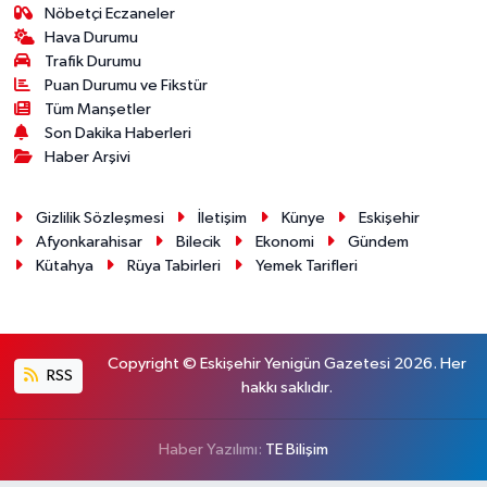
Nöbetçi Eczaneler
Hava Durumu
Trafik Durumu
Puan Durumu ve Fikstür
Tüm Manşetler
Son Dakika Haberleri
Haber Arşivi
Gizlilik Sözleşmesi
İletişim
Künye
Eskişehir
Afyonkarahisar
Bilecik
Ekonomi
Gündem
Kütahya
Rüya Tabirleri
Yemek Tarifleri
Copyright © Eskişehir Yenigün Gazetesi 2026. Her
RSS
hakkı saklıdır.
Haber Yazılımı:
TE Bilişim