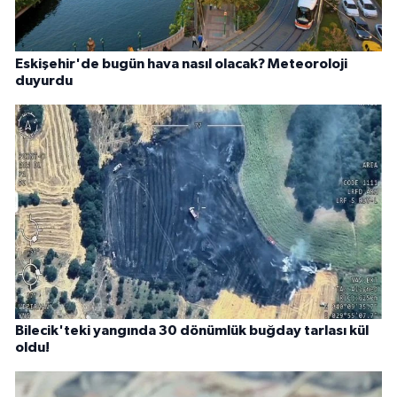
Eskişehir'de bugün hava nasıl olacak? Meteoroloji
duyurdu
Bilecik'teki yangında 30 dönümlük buğday tarlası kül
oldu!