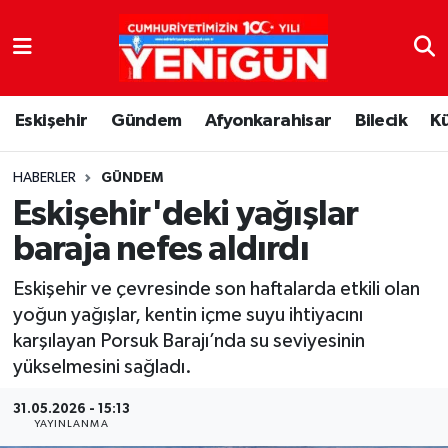
Nöbetçi Eczaneler
Eskişehir
Gündem
Afyonkarahisar
Bilecik
K
Hava Durumu
Trafik Durumu
HABERLER
GÜNDEM
Eskişehir'deki yağışlar
Süper Lig Puan Durumu ve Fikstür
baraja nefes aldırdı
Tüm Manşetler
Eskişehir ve çevresinde son haftalarda etkili olan
yoğun yağışlar, kentin içme suyu ihtiyacını
Son Dakika Haberleri
karşılayan Porsuk Barajı’nda su seviyesinin
yükselmesini sağladı.
Haber Arşivi
31.05.2026 - 15:13
YAYINLANMA