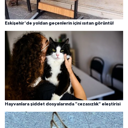
Eskişehir'de yoldan geçenlerin içini ısıtan görüntü!
Hayvanlara şiddet dosyalarında "cezasızlık" eleştirisi