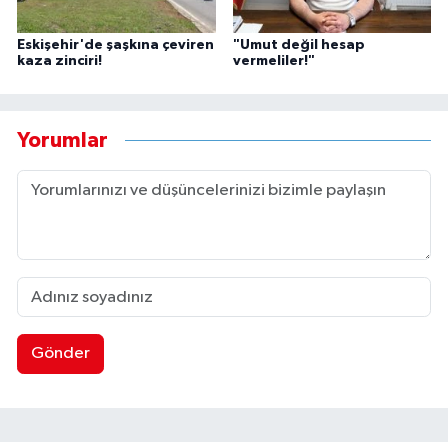
Eskişehir'de şaşkına çeviren
"Umut değil hesap
kaza zinciri!
vermeliler!"
Yorumlar
Gönder