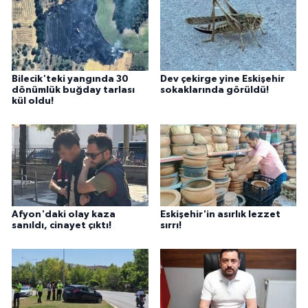
Bilecik'teki yangında 30
Dev çekirge yine Eskişehir
dönümlük buğday tarlası
sokaklarında görüldü!
kül oldu!
Afyon'daki olay kaza
Eskişehir'in asırlık lezzet
sanıldı, cinayet çıktı!
sırrı!