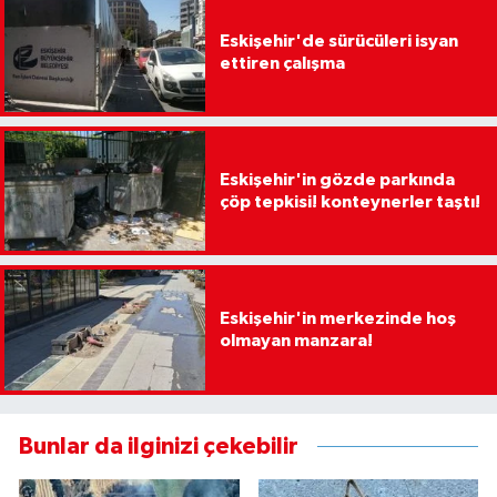
Eskişehir'de sürücüleri isyan
ettiren çalışma
Eskişehir'in gözde parkında
çöp tepkisi! konteynerler taştı!
Eskişehir'in merkezinde hoş
olmayan manzara!
Bunlar da ilginizi çekebilir