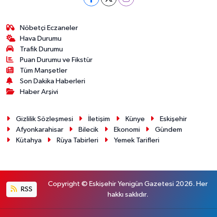
Nöbetçi Eczaneler
Hava Durumu
Trafik Durumu
Puan Durumu ve Fikstür
Tüm Manşetler
Son Dakika Haberleri
Haber Arşivi
Gizlilik Sözleşmesi
İletişim
Künye
Eskişehir
Afyonkarahisar
Bilecik
Ekonomi
Gündem
Kütahya
Rüya Tabirleri
Yemek Tarifleri
Copyright © Eskişehir Yenigün Gazetesi 2026. Her
RSS
hakkı saklıdır.