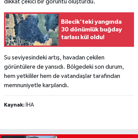
dikkat çekici bir görüntü oluşturdu.
Bilecik'teki yangında
30 dönümlük buğday
tarlası kül oldu!
Su seviyesindeki artış, havadan çekilen
görüntülere de yansıdı. Bölgedeki son durum,
hem yetkililer hem de vatandaşlar tarafından
memnuniyetle karşılandı.
Kaynak:
İHA