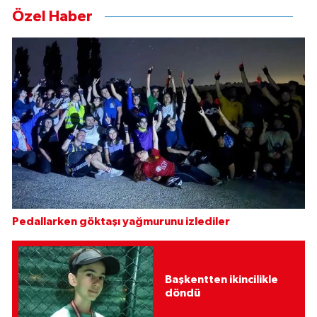
Özel Haber
Pedallarken göktaşı yağmurunu izlediler
Başkentten ikincilikle
döndü