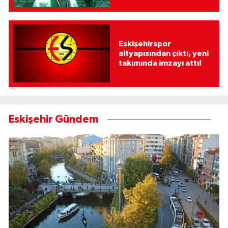
Eskişehirspor
altyapısından çıktı, yeni
takımında imzayı attı!
Eskişehir Gündem