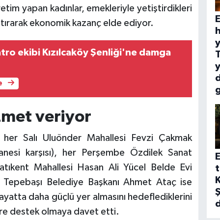
retim yapan kadınlar, emekleriyle yetiştirdikleri
E
laştırarak ekonomik kazanç elde ediyor.
h
y
yatro ekibi Kızılcaköy Şenliği'ne damga
y
e
zmet veriyor
; her Salı Uluönder Mahallesi Fevzi Çakmak
nesi karşısı), her Perşembe Özdilek Sanat
E
tıkent Mahallesi Hasan Ali Yücel Belde Evi
t
K
. Tepebaşı Belediye Başkanı Ahmet Ataç ise
Ş
ayatta daha güçlü yer almasını hedeflediklerini
lere destek olmaya davet etti.