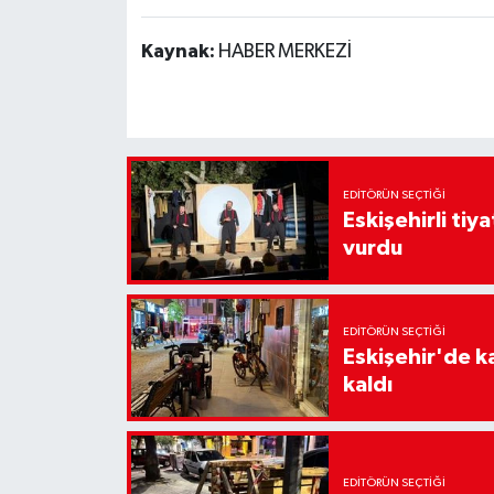
Kaynak:
HABER MERKEZİ
EDITÖRÜN SEÇTIĞI
Eskişehirli tiy
vurdu
EDITÖRÜN SEÇTIĞI
Eskişehir'de k
kaldı
EDITÖRÜN SEÇTIĞI