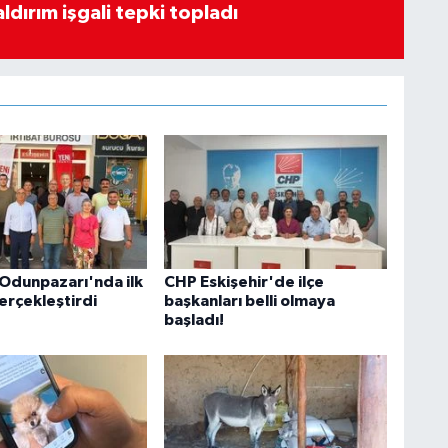
ldırım işgali tepki topladı
 Odunpazarı'nda ilk
CHP Eskişehir'de ilçe
erçekleştirdi
başkanları belli olmaya
başladı!