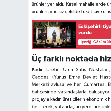
ürünler yer aldı. Kırsal mahallelerde ü
ürünleri aracısız şekilde tüketiciye u
Eskişehirli ti
vurdu
İçeriği Görüntül
Üç farklı noktada hi
Kadın Üretici Ürün Satış Noktaları
Caddesi (Yunus Emre Devlet Hasta
Merkezi avlusu ve her Cumartesi Ba
bahçesinde vatandaşlarla buluşuyor
projeyle kadın üreticilerin ekonomik h
belirterek, vatandaşları yerel üretici