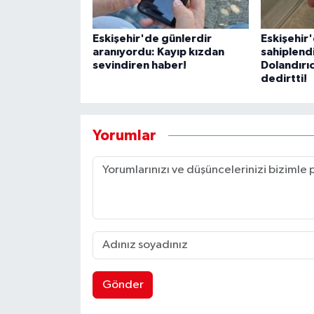
Eskişehir'de günlerdir
Eskişehir
aranıyordu: Kayıp kızdan
sahiplend
sevindiren haber!
Dolandırıc
dedirtti!
Yorumlar
Gönder