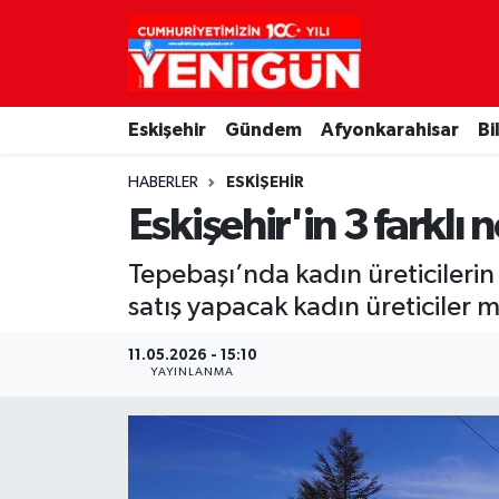
Nöbetçi Eczaneler
Eskişehir
Gündem
Afyonkarahisar
Bi
Hava Durumu
HABERLER
ESKIŞEHIR
Trafik Durumu
Eskişehir'in 3 farklı
Süper Lig Puan Durumu ve Fikstür
Tepebaşı’nda kadın üreticilerin
satış yapacak kadın üreticiler 
Tüm Manşetler
11.05.2026 - 15:10
Son Dakika Haberleri
YAYINLANMA
Haber Arşivi