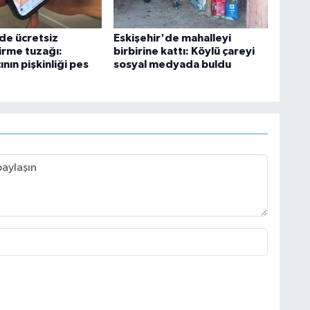
'de ücretsiz
Eskişehir'de mahalleyi
irme tuzağı:
birbirine kattı: Köylü çareyi
ının pişkinliği pes
sosyal medyada buldu