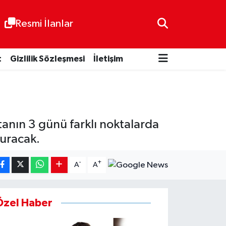
Resmi İlanlar
t
Gizlilik Sözleşmesi
İletişim
tanın 3 günü farklı noktalarda
turacak.
-
+
A
A
Özel Haber