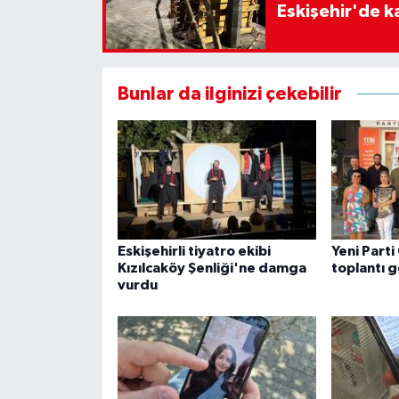
Eskişehir'de ka
Bunlar da ilginizi çekebilir
Eskişehirli tiyatro ekibi
Yeni Parti
Kızılcaköy Şenliği'ne damga
toplantı g
vurdu