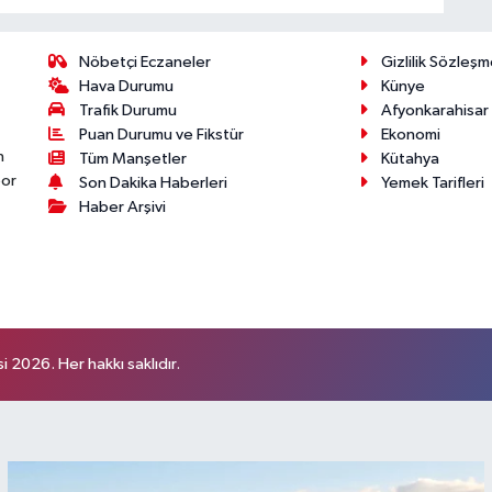
Nöbetçi Eczaneler
Gizlilik Sözleşm
Hava Durumu
Künye
Trafik Durumu
Afyonkarahisar
Puan Durumu ve Fikstür
Ekonomi
n
Tüm Manşetler
Kütahya
por
Son Dakika Haberleri
Yemek Tarifleri
Haber Arşivi
 2026. Her hakkı saklıdır.