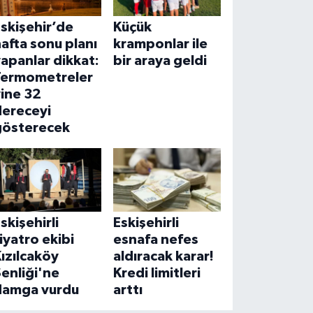
skişehir’de
Küçük
afta sonu planı
kramponlar ile
apanlar dikkat:
bir araya geldi
Termometreler
ine 32
dereceyi
gösterecek
skişehirli
Eskişehirli
iyatro ekibi
esnafa nefes
ızılcaköy
aldıracak karar!
enliği'ne
Kredi limitleri
damga vurdu
arttı