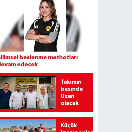
ilimsel beslenme methotları
devam edecek
Takımın
başında
Uzan
olacak
Küçük