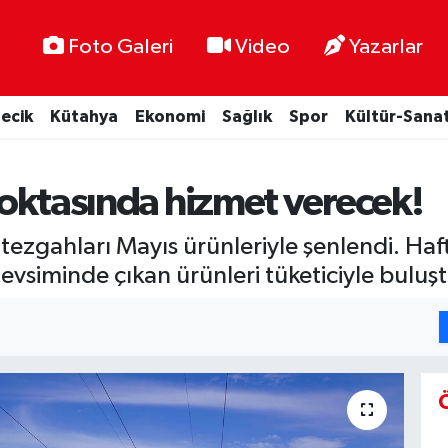
Foto Galeri
Video
Yazarlar
lecik
Kütahya
Ekonomi
Sağlık
Spor
Kültür-Sana
 noktasında hizmet verecek!
 tezgahları Mayıs ürünleriyle şenlendi. Haf
mevsiminde çıkan ürünleri tüketiciyle buluş