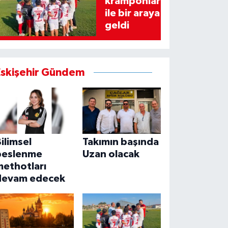
kramponlar
ile bir araya
geldi
Eskişehir Gündem
ilimsel
Takımın başında
beslenme
Uzan olacak
methotları
devam edecek