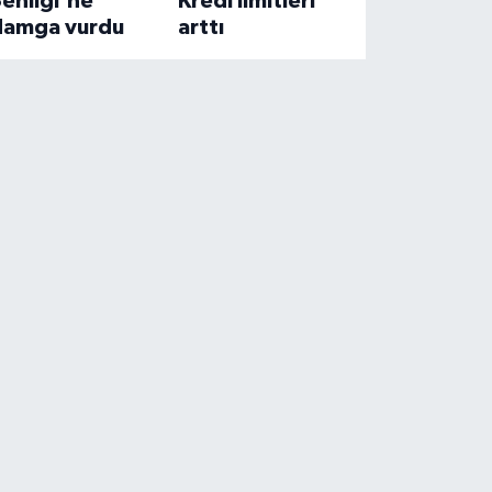
enliği'ne
Kredi limitleri
damga vurdu
arttı