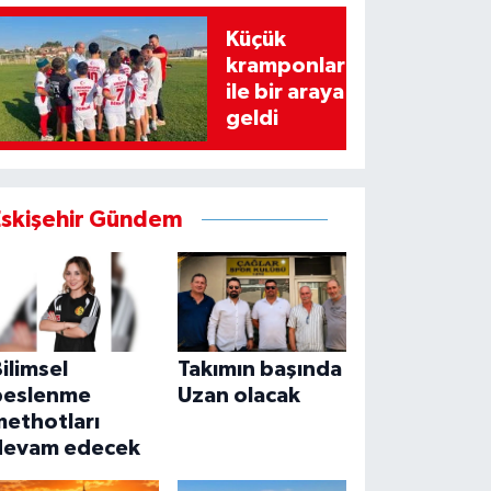
Küçük
kramponlar
ile bir araya
geldi
Eskişehir Gündem
ilimsel
Takımın başında
beslenme
Uzan olacak
methotları
devam edecek