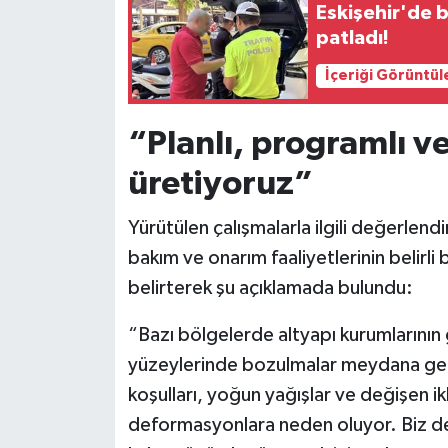
Eskişehir'de b
patladı!
İçeriği Görüntül
“Planlı, programlı v
üretiyoruz”
Yürütülen çalışmalarla ilgili değerlend
bakım ve onarım faaliyetlerinin belirl
belirterek şu açıklamada bulundu:
“Bazı bölgelerde altyapı kurumlarının 
yüzeylerinde bozulmalar meydana gele
koşulları, yoğun yağışlar ve değişen ikl
deformasyonlara neden oluyor. Biz de 