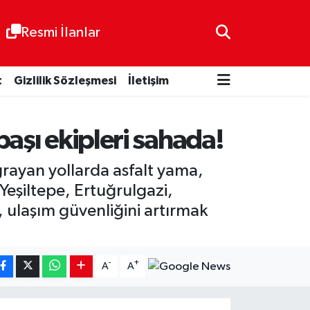
Resmi İlanlar
t
Gizlilik Sözleşmesi
İletişim
aşı ekipleri sahada!
rayan yollarda asfalt yama,
Yeşiltepe, Ertuğrulgazi,
, ulaşım güvenliğini artırmak
-
+
A
A