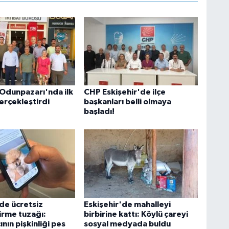
 Odunpazarı'nda ilk
CHP Eskişehir'de ilçe
erçekleştirdi
başkanları belli olmaya
başladı!
'de ücretsiz
Eskişehir'de mahalleyi
irme tuzağı:
birbirine kattı: Köylü çareyi
ının pişkinliği pes
sosyal medyada buldu