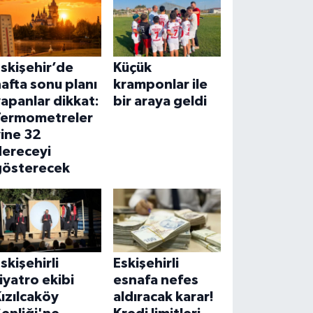
skişehir’de
Küçük
afta sonu planı
kramponlar ile
apanlar dikkat:
bir araya geldi
Termometreler
ine 32
dereceyi
gösterecek
skişehirli
Eskişehirli
iyatro ekibi
esnafa nefes
ızılcaköy
aldıracak karar!