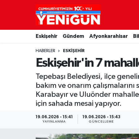
Nöbetçi Eczaneler
Eskişehir
Gündem
Afyonkarahisar
Bi
Hava Durumu
HABERLER
ESKIŞEHIR
Trafik Durumu
Eskişehir'in 7 mahal
Süper Lig Puan Durumu ve Fikstür
Tepebaşı Belediyesi, ilçe gene
bakım ve onarım çalışmalarını s
Tüm Manşetler
Karabayır ve Uluönder mahallele
için sahada mesai yapıyor.
Son Dakika Haberleri
19.06.2026 - 15:41
19.06.2026 - 15:43
Haber Arşivi
YAYINLANMA
GÜNCELLEME