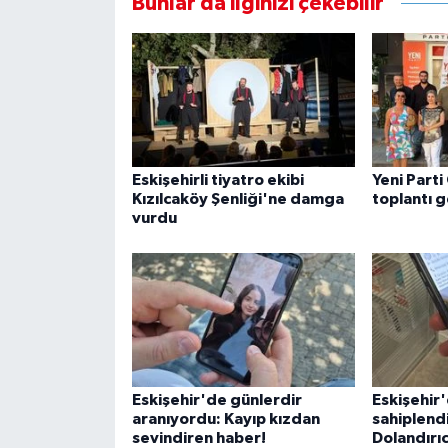
Bunlar da ilginizi çekebilir
Eskişehirli tiyatro ekibi
Yeni Parti
Kızılcaköy Şenliği'ne damga
toplantı g
vurdu
Eskişehir'de günlerdir
Eskişehir
aranıyordu: Kayıp kızdan
sahiplend
sevindiren haber!
Dolandırıc