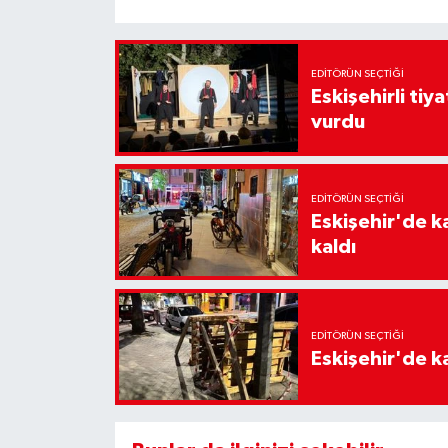
EDITÖRÜN SEÇTIĞI
Eskişehirli tiy
vurdu
EDITÖRÜN SEÇTIĞI
Eskişehir'de k
kaldı
EDITÖRÜN SEÇTIĞI
Eskişehir'de ka