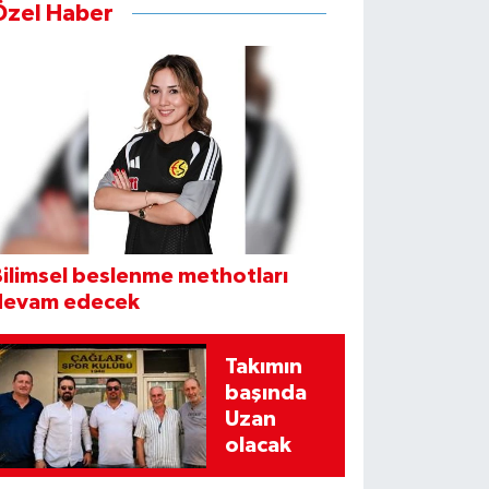
Özel Haber
ilimsel beslenme methotları
devam edecek
Takımın
başında
Uzan
olacak