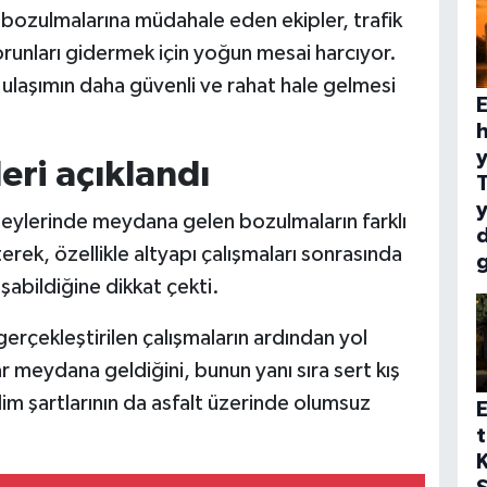
 bozulmalarına müdahale eden ekipler, trafik
orunları gidermek için yoğun mesai harcıyor.
ulaşımın daha güvenli ve rahat hale gelmesi
E
h
y
eri açıklandı
y
üzeylerinde meydana gelen bozulmaların farklı
rek, özellikle altyapı çalışmaları sonrasında
abildiğine dikkat çekti.
 gerçekleştirilen çalışmaların ardından yol
meydana geldiğini, bunun yanı sıra sert kış
lim şartlarının da asfalt üzerinde olumsuz
E
t
K