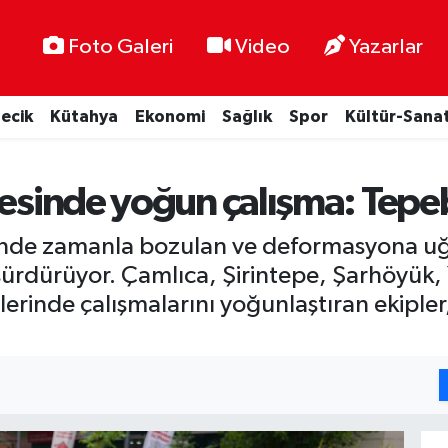
Foto Galeri
Video
Yazarlar
lecik
Kütahya
Ekonomi
Sağlık
Spor
Kültür-Sana
lesinde yoğun çalışma: Tepeb
linde zamanla bozulan ve deformasyona uğ
ürdürüyor. Çamlıca, Şirintepe, Şarhöyük, 
rinde çalışmalarını yoğunlaştıran ekipler