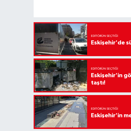
EDITÖRÜN SEÇTIĞI
Eskişehir'de sü
EDITÖRÜN SEÇTIĞI
Eskişehir'in g
taştı!
EDITÖRÜN SEÇTIĞI
Eskişehir'in 