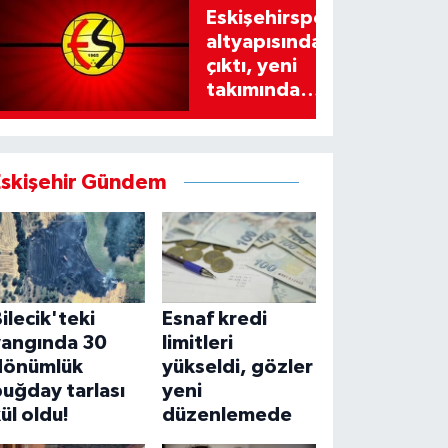
Eskişehirspor
altyapısından
çıktı, yeni
takımında
imzayı attı!
Eskişehir Gündem
ilecik'teki
Esnaf kredi
yangında 30
limitleri
dönümlük
yükseldi, gözler
uğday tarlası
yeni
ül oldu!
düzenlemede