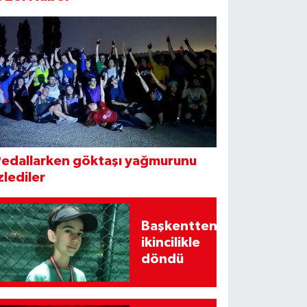
Pedallarken göktaşı yağmurunu
zlediler
Başkentten
ikincilikle
döndü