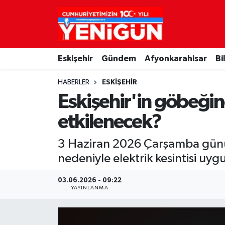
Nöbetçi Eczaneler
Eskişehir
Gündem
Afyonkarahisar
Bi
Hava Durumu
HABERLER
ESKIŞEHIR
Trafik Durumu
Eskişehir'in göbeğind
Süper Lig Puan Durumu ve Fikstür
etkilenecek?
Tüm Manşetler
3 Haziran 2026 Çarşamba günü E
nedeniyle elektrik kesintisi uyg
Son Dakika Haberleri
03.06.2026 - 09:22
YAYINLANMA
Haber Arşivi