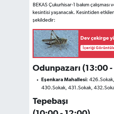
BEKAS Çukurhisar-1 bakım çalışması ve
kesintisi yaşanacak. Kesintiden etkilen
şekildedir:
Dev çekirge y
İçeriği Görüntül
Odunpazarı (13:00 -
Eşenkara Mahallesi:
426.Sokak,
430.Sokak, 431.Sokak, 432.Sok
Tepebaşı
(10:00 - 12:00)