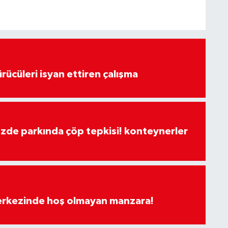
rücüleri isyan ettiren çalışma
özde parkında çöp tepkisi! konteynerler
merkezinde hoş olmayan manzara!