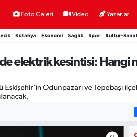
Foto Galeri
Video
Yazarlar
lecik
Kütahya
Ekonomi
Sağlık
Spor
Kültür-Sana
e elektrik kesintisi: Hangi 
skişehir'in Odunpazarı ve Tepebaşı ilçele
ulanacak.