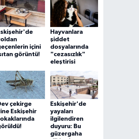
skişehir'de
Hayvanlara
yoldan
şiddet
eçenlerin içini
dosyalarında
sıtan görüntü!
"cezasızlık"
eleştirisi
Dev çekirge
Eskişehir'de
ine Eskişehir
yayaları
sokaklarında
ilgilendiren
görüldü!
duyuru: Bu
güzergaha