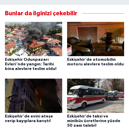
Bunlar da ilginizi çekebilir
Eskişehir Odunpazarı
Eskişehir'de otomobilin
Evleri'nde yangın: Tarihi
motoru alevlere teslim oldu
bina alevlere teslim oldu!
Eskişehir'de evini ateşe
Eskişehir’de taksi ve
verip kayıplara karıştı!
minibüs ücretlerine yüzde
50 zam talebi!