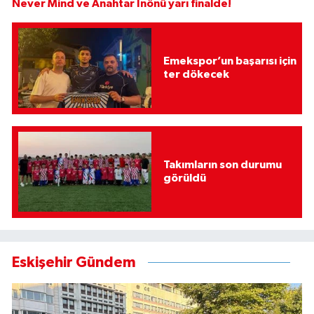
Never Mind ve Anahtar İnönü yarı finalde!
Emekspor’un başarısı için
ter dökecek
Takımların son durumu
görüldü
Eskişehir Gündem