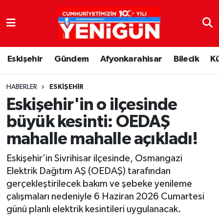
Nöbetçi Eczaneler
Eskişehir
Gündem
Afyonkarahisar
Bilecik
K
Hava Durumu
Trafik Durumu
HABERLER
ESKIŞEHIR
Eskişehir'in o ilçesinde
Süper Lig Puan Durumu ve Fikstür
büyük kesinti: OEDAŞ
mahalle mahalle açıkladı!
Tüm Manşetler
Eskişehir’in Sivrihisar ilçesinde, Osmangazi
Son Dakika Haberleri
Elektrik Dağıtım AŞ (OEDAŞ) tarafından
gerçekleştirilecek bakım ve şebeke yenileme
Haber Arşivi
çalışmaları nedeniyle 6 Haziran 2026 Cumartesi
günü planlı elektrik kesintileri uygulanacak.