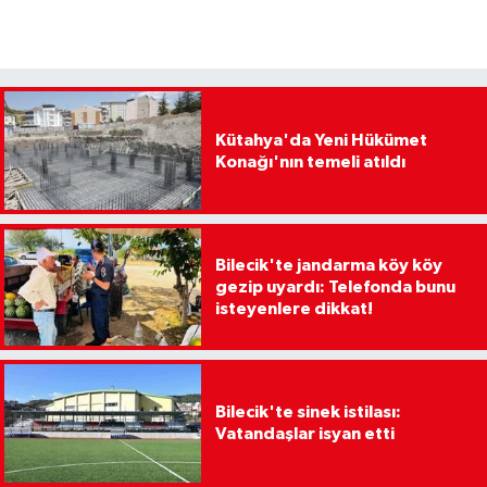
Kütahya'da Yeni Hükümet
Konağı'nın temeli atıldı
Bilecik'te jandarma köy köy
gezip uyardı: Telefonda bunu
isteyenlere dikkat!
Bilecik'te sinek istilası:
Vatandaşlar isyan etti