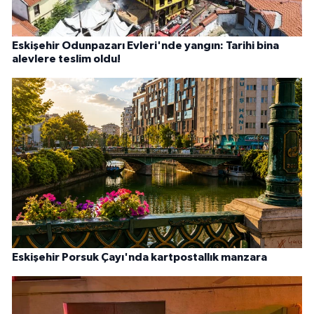
Eskişehir Odunpazarı Evleri'nde yangın: Tarihi bina
alevlere teslim oldu!
Eskişehir Porsuk Çayı'nda kartpostallık manzara