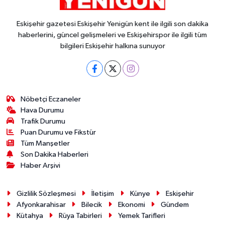
Eskişehir gazetesi Eskişehir Yenigün kent ile ilgili son dakika
haberlerini, güncel gelişmeleri ve Eskişehirspor ile ilgili tüm
bilgileri Eskişehir halkına sunuyor
Nöbetçi Eczaneler
Hava Durumu
Trafik Durumu
Puan Durumu ve Fikstür
Tüm Manşetler
Son Dakika Haberleri
Haber Arşivi
Gizlilik Sözleşmesi
İletişim
Künye
Eskişehir
Afyonkarahisar
Bilecik
Ekonomi
Gündem
Kütahya
Rüya Tabirleri
Yemek Tarifleri