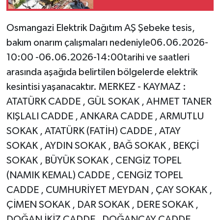
teslim oldu!
Osmangazi Elektrik Dağıtım AŞ Şebeke tesis,
bakım onarım çalışmaları nedeniyle06.06.2026-
10:00 -06.06.2026-14:00tarihi ve saatleri
arasında aşağıda belirtilen bölgelerde elektrik
kesintisi yaşanacaktır. MERKEZ - KAYMAZ :
ATATÜRK CADDE , GÜL SOKAK , AHMET TANER
KIŞLALI CADDE , ANKARA CADDE , ARMUTLU
SOKAK , ATATÜRK (FATİH) CADDE , ATAY
SOKAK , AYDIN SOKAK , BAĞ SOKAK , BEKÇİ
SOKAK , BÜYÜK SOKAK , CENGİZ TOPEL
(NAMIK KEMAL) CADDE , CENGİZ TOPEL
CADDE , CUMHURİYET MEYDAN , ÇAY SOKAK ,
ÇİMEN SOKAK , DAR SOKAK , DERE SOKAK ,
DOĞAN İKİZ CADDE , DOĞANÇAY CADDE ,