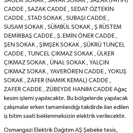
SAĞLIK SOKAK , SAVAK SOKAK , SAZAK (FATİH)
CADDE , SAZAK CADDE , SEDAT ÖZTEKİN
CADDE , STAD SOKAK , SUBAŞI CADDE ,
SUSAM SOKAK , SÜMBÜL SOKAK , Ş RÜSTEM
DEMİRBAŞ CADDE , Ş.EMİN ÖNER CADDE ,
ŞEN SOKAK , ŞİMŞEK SOKAK , ŞÜKRÜ TUNÇEL
CADDE , TUNCEL ÇIKMAZ SOKAK , ÜLKER
ÇIKMAZ SOKAK , ÜNAL SOKAK , YALÇIN
ÇIKMAZ SOKAK , YAVERÖREN CADDE , YOKUŞ
SOKAK , ZAFER (NAMIK KEMAL) CADDE ,
ZAFER CADDE , ZÜBEYDE HANIM CADDE Ağaç
kesim işlemi yapılacaktır. Bu bölgelerde yapılacak
çalışmalar erken tamamlandığı takdirde ilan edilen
iş bitim saati beklenmeksizin elektrik verilecektir.
Osmangazi Elektrik Dağıtım AŞ Şebeke tesis,