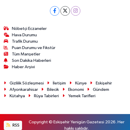
Nöbetçi Eczaneler
Hava Durumu
Trafik Durumu
Puan Durumu ve Fikstür
Tüm Manşetler
Son Dakika Haberleri
Haber Arşivi
Gizlilik Sözleşmesi
İletişim
Künye
Eskişehir
Afyonkarahisar
Bilecik
Ekonomi
Gündem
Kütahya
Rüya Tabirleri
Yemek Tarifleri
Copyright © Eskişehir Yenigün Gazetesi 2026. Her
RSS
hakkı saklıdır.