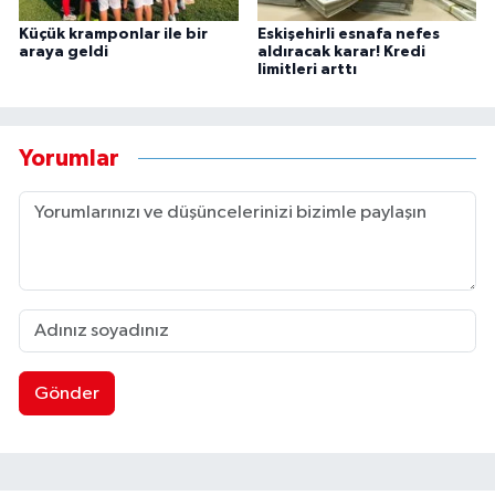
Küçük kramponlar ile bir
Eskişehirli esnafa nefes
araya geldi
aldıracak karar! Kredi
limitleri arttı
Yorumlar
Gönder