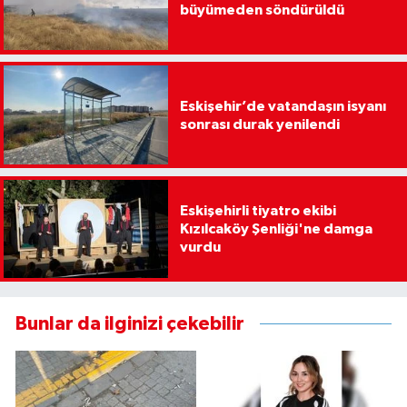
büyümeden söndürüldü
Eskişehir’de vatandaşın isyanı
sonrası durak yenilendi
Eskişehirli tiyatro ekibi
Kızılcaköy Şenliği'ne damga
vurdu
Bunlar da ilginizi çekebilir