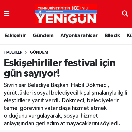
Nöbetçi Eczaneler
Eskişehir
Gündem
Afyonkarahisar
Bilecik
K
Hava Durumu
Trafik Durumu
HABERLER
GÜNDEM
Eskişehirliler festival için
Süper Lig Puan Durumu ve Fikstür
gün sayıyor!
Tüm Manşetler
Sivrihisar Belediye Başkanı Habil Dökmeci,
yürüttükleri sosyal belediyecilik çalışmalarıyla ilgili
Son Dakika Haberleri
eleştirilere yanıt verdi. Dökmeci, belediyelerin
temel görevinin vatandaşa hizmet etmek
Haber Arşivi
olduğunu vurgulayarak, sosyal hizmet
anlayışından geri adım atmayacaklarını söyledi.