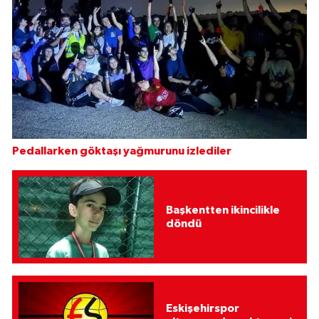
Pedallarken göktaşı yağmurunu izlediler
Başkentten ikincilikle
döndü
Eskişehirspor