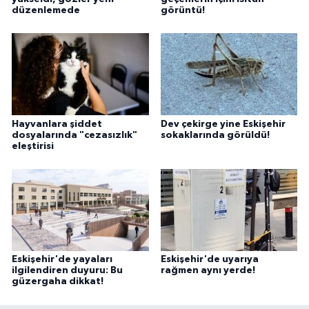
düzenlemede
görüntü!
Hayvanlara şiddet
Dev çekirge yine Eskişehir
dosyalarında "cezasızlık"
sokaklarında görüldü!
eleştirisi
Eskişehir'de yayaları
Eskişehir'de uyarıya
ilgilendiren duyuru: Bu
rağmen aynı yerde!
güzergaha dikkat!