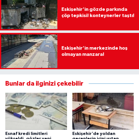
Eskişehir'in gözde parkında
çöp tepkisi! konteynerler taştı!
Eskişehir'in merkezinde hoş
olmayan manzara!
Bunlar da ilginizi çekebilir
Esnaf kredi limitleri
Eskişehir'de yoldan
yükseldi, gözler yeni
geçenlerin içini ısıtan