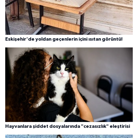
Eskişehir'de yoldan geçenlerin içini ısıtan görüntü!
Hayvanlara şiddet dosyalarında "cezasızlık" eleştirisi