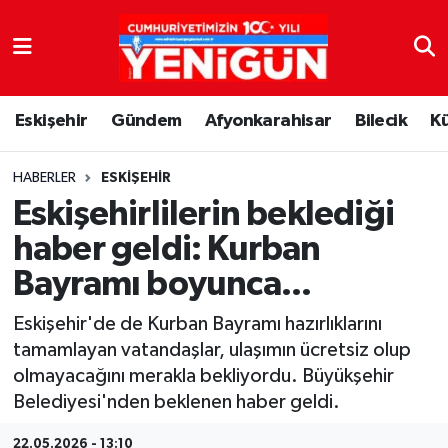
Nöbetçi Eczaneler
Eskişehir
Gündem
Afyonkarahisar
Bilecik
K
Hava Durumu
Trafik Durumu
HABERLER
ESKIŞEHIR
Eskişehirlilerin beklediği
Süper Lig Puan Durumu ve Fikstür
haber geldi: Kurban
Bayramı boyunca...
Tüm Manşetler
Eskişehir'de de Kurban Bayramı hazırlıklarını
Son Dakika Haberleri
tamamlayan vatandaşlar, ulaşımın ücretsiz olup
olmayacağını merakla bekliyordu. Büyükşehir
Haber Arşivi
Belediyesi'nden beklenen haber geldi.
22.05.2026 - 13:10