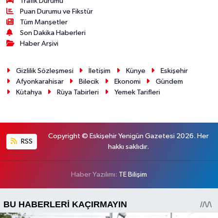
Trafik Durumu
Puan Durumu ve Fikstür
Tüm Manşetler
Son Dakika Haberleri
Haber Arşivi
Gizlilik Sözleşmesi
İletişim
Künye
Eskişehir
Afyonkarahisar
Bilecik
Ekonomi
Gündem
Kütahya
Rüya Tabirleri
Yemek Tarifleri
Copyright © Eskişehir Yenigün Gazetesi 2026. Her
RSS
hakkı saklıdır.
Haber Yazılımı:
TE Bilişim