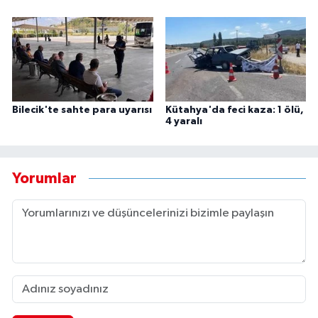
Bilecik'te sahte para uyarısı
Kütahya'da feci kaza: 1 ölü,
4 yaralı
Yorumlar