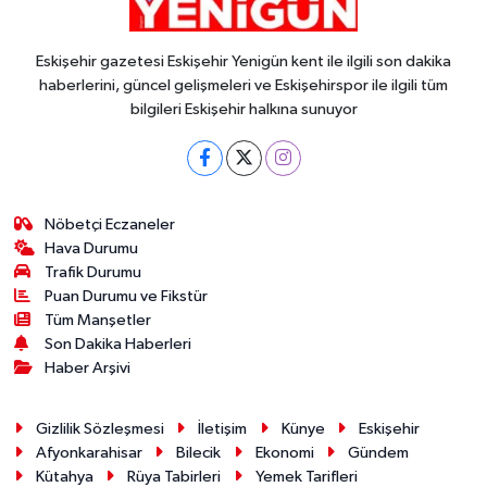
Eskişehir gazetesi Eskişehir Yenigün kent ile ilgili son dakika
haberlerini, güncel gelişmeleri ve Eskişehirspor ile ilgili tüm
bilgileri Eskişehir halkına sunuyor
Nöbetçi Eczaneler
Hava Durumu
Trafik Durumu
Puan Durumu ve Fikstür
Tüm Manşetler
Son Dakika Haberleri
Haber Arşivi
Gizlilik Sözleşmesi
İletişim
Künye
Eskişehir
Afyonkarahisar
Bilecik
Ekonomi
Gündem
Kütahya
Rüya Tabirleri
Yemek Tarifleri