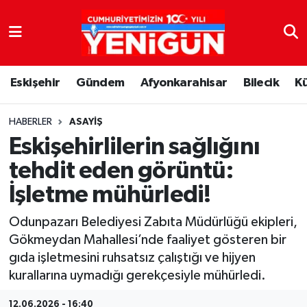
Nöbetçi Eczaneler
Eskişehir
Gündem
Afyonkarahisar
Bilecik
K
Hava Durumu
Trafik Durumu
HABERLER
ASAYIŞ
Eskişehirlilerin sağlığını
Süper Lig Puan Durumu ve Fikstür
tehdit eden görüntü:
İşletme mühürledi!
Tüm Manşetler
Odunpazarı Belediyesi Zabıta Müdürlüğü ekipleri,
Son Dakika Haberleri
Gökmeydan Mahallesi’nde faaliyet gösteren bir
gıda işletmesini ruhsatsız çalıştığı ve hijyen
Haber Arşivi
kurallarına uymadığı gerekçesiyle mühürledi.
12.06.2026 - 16:40