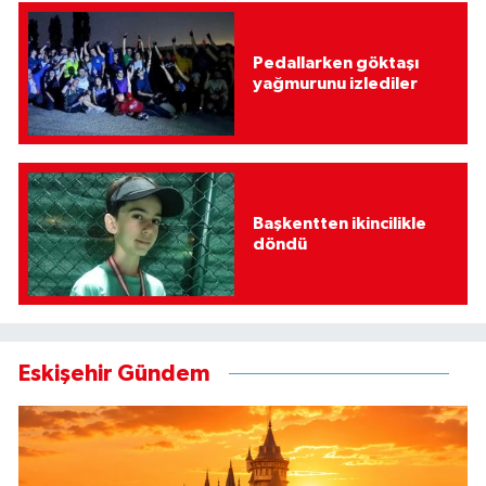
Pedallarken göktaşı
yağmurunu izlediler
Başkentten ikincilikle
döndü
Eskişehir Gündem