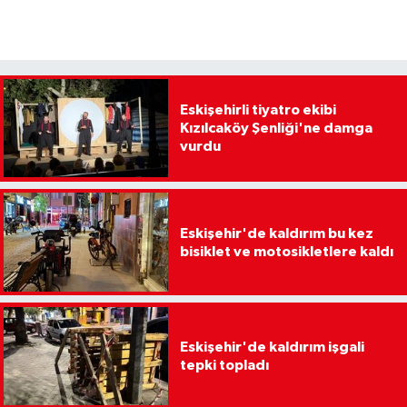
Eskişehirli tiyatro ekibi
Kızılcaköy Şenliği'ne damga
vurdu
Eskişehir'de kaldırım bu kez
bisiklet ve motosikletlere kaldı
Eskişehir'de kaldırım işgali
tepki topladı