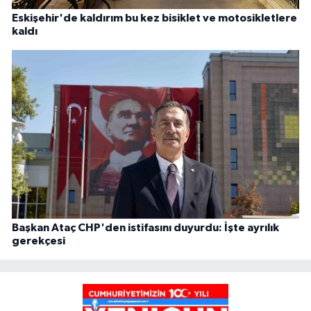
Eskişehir'de kaldırım bu kez bisiklet ve motosikletlere
kaldı
Başkan Ataç CHP'den istifasını duyurdu: İşte ayrılık
gerekçesi