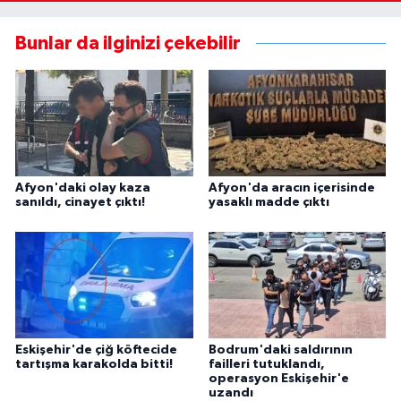
Bunlar da ilginizi çekebilir
Afyon'daki olay kaza
Afyon'da aracın içerisinde
sanıldı, cinayet çıktı!
yasaklı madde çıktı
Eskişehir'de çiğ köftecide
Bodrum'daki saldırının
tartışma karakolda bitti!
failleri tutuklandı,
operasyon Eskişehir'e
uzandı