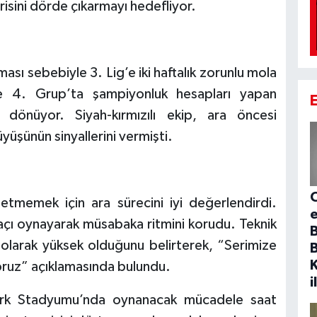
sini dörde çıkarmayı hedefliyor.
ası sebebiyle 3. Lig’e iki haftalık zorunlu mola
ikte 4. Grup’ta şampiyonluk hesapları yapan
dönüyor. Siyah-kırmızılı ekip, ara öncesi
üyüşünün sinyallerini vermişti.
C
tmemek için ara sürecini iyi değerlendirdi.
 maçı oynayarak müsabaka ritmini korudu. Teknik
olarak yüksek olduğunu belirterek, “Serimize
oruz” açıklamasında bulundu.
i
ürk Stadyumu’nda oynanacak mücadele saat