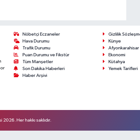
Nöbetçi Eczaneler
Gizlilik Sözleşm
Hava Durumu
Künye
Trafik Durumu
Afyonkarahisar
Puan Durumu ve Fikstür
Ekonomi
n
Tüm Manşetler
Kütahya
por
Son Dakika Haberleri
Yemek Tarifleri
Haber Arşivi
 2026. Her hakkı saklıdır.