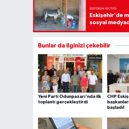
EDITÖRÜN SEÇTIĞI
Eskişehir'de ma
sosyal medyad
Bunlar da ilginizi çekebilir
Yeni Parti Odunpazarı'nda ilk
CHP Eskiş
toplantı gerçekleştirdi
başkanları
başladı!