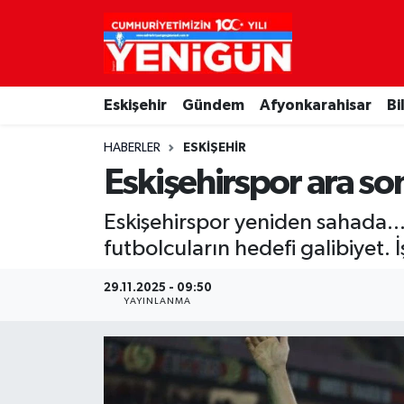
Nöbetçi Eczaneler
Eskişehir
Gündem
Afyonkarahisar
Bi
Hava Durumu
HABERLER
ESKIŞEHIR
Trafik Durumu
Eskişehirspor ara so
Süper Lig Puan Durumu ve Fikstür
Eskişehirspor yeniden sahada..
futbolcuların hedefi galibiyet. 
Tüm Manşetler
29.11.2025 - 09:50
Son Dakika Haberleri
YAYINLANMA
Haber Arşivi