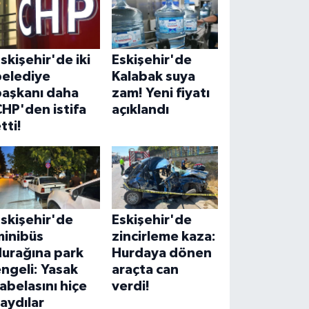
skişehir'de iki
Eskişehir'de
belediye
Kalabak suya
başkanı daha
zam! Yeni fiyatı
HP'den istifa
açıklandı
tti!
skişehir'de
Eskişehir'de
minibüs
zincirleme kaza:
durağına park
Hurdaya dönen
ngeli: Yasak
araçta can
abelasını hiçe
verdi!
aydılar