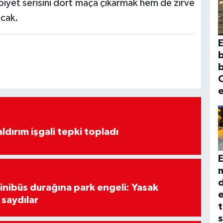
biyet serisini dört maça çıkarmak hem de zirve
acak.
E
C
e
ldırım işgali tepki topladı
E
inibüs durağına park engeli: Yasak
e
 saydılar
t
s