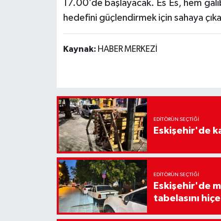
17.00’de başlayacak. Es Es, hem gali
hedefini güçlendirmek için sahaya çık
Kaynak:
HABER MERKEZİ
EDITÖRÜN SEÇTIĞI
Eskişehir'de ka
EDITÖRÜN SEÇTIĞI
Eskişehir'de m
tabelasını hiçe