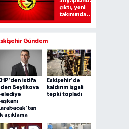
altyapısından
çıktı, yeni
takımında
imzayı attı!
Eskişehir Gündem
HP'den istifa
Eskişehir'de
eden Beylikova
kaldırım işgali
Belediye
tepki topladı
Başkanı
Karabacak'tan
lk açıklama