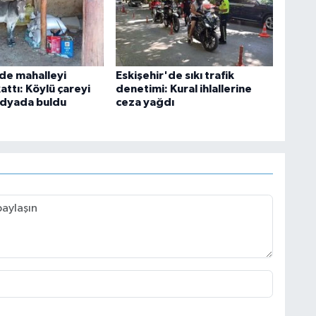
'de mahalleyi
Eskişehir'de sıkı trafik
kattı: Köylü çareyi
denetimi: Kural ihlallerine
edyada buldu
ceza yağdı