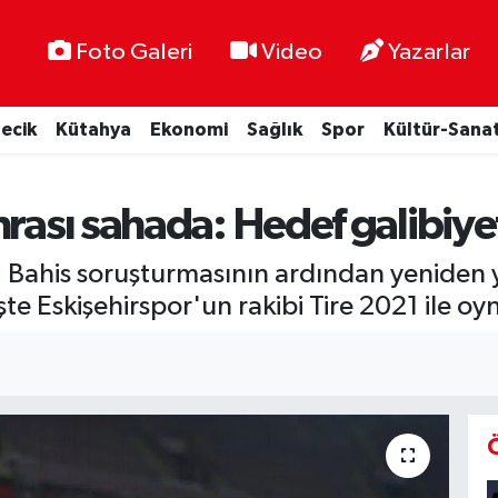
Foto Galeri
Video
Yazarlar
lecik
Kütahya
Ekonomi
Sağlık
Spor
Kültür-Sana
nrası sahada: Hedef galibiye
. Bahis soruşturmasının ardından yeniden y
İşte Eskişehirspor'un rakibi Tire 2021 ile o