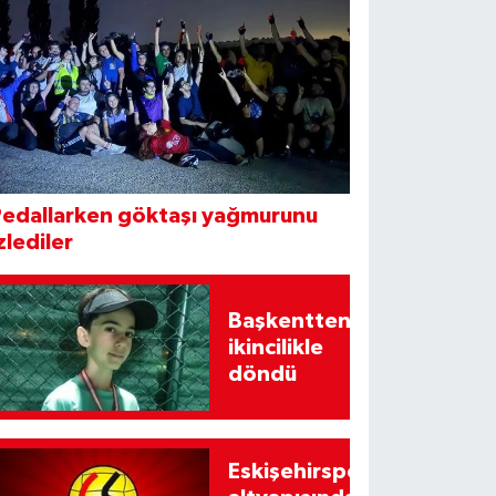
Pedallarken göktaşı yağmurunu
zlediler
Başkentten
ikincilikle
döndü
Eskişehirspor