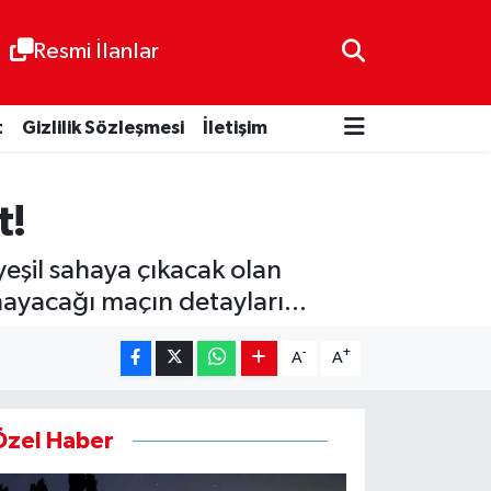
Resmi İlanlar
t
Gizlilik Sözleşmesi
İletişim
t!
eşil sahaya çıkacak olan
ynayacağı maçın detayları...
-
+
A
A
Özel Haber