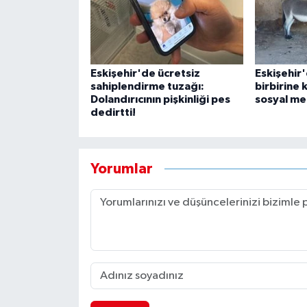
Eskişehir'de ücretsiz
Eskişehir
sahiplendirme tuzağı:
birbirine 
Dolandırıcının pişkinliği pes
sosyal m
dedirtti!
Yorumlar