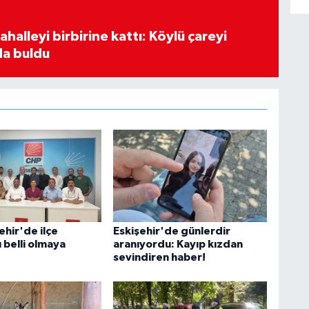
halleyi birbirine kattı: Köylü çareyi
a buldu
ehir'de ilçe
Eskişehir'de günlerdir
 belli olmaya
aranıyordu: Kayıp kızdan
sevindiren haber!