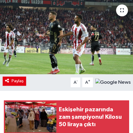
Paylaş
-
+
A
A
Eskişehir pazarında
zam şampiyonu! Kilosu
50 liraya çıktı