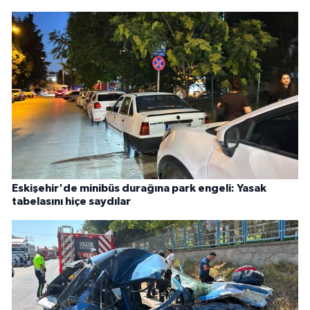
Eskişehir'de minibüs durağına park engeli: Yasak
tabelasını hiçe saydılar