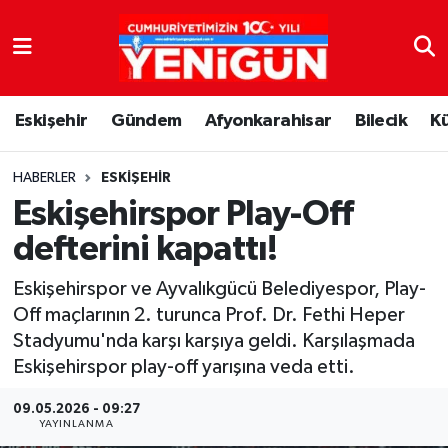
Nöbetçi Eczaneler
Eskişehir
Gündem
Afyonkarahisar
Bilecik
K
Hava Durumu
Trafik Durumu
HABERLER
ESKIŞEHIR
Eskişehirspor Play-Off
Süper Lig Puan Durumu ve Fikstür
defterini kapattı!
Tüm Manşetler
Eskişehirspor ve Ayvalıkgücü Belediyespor, Play-
Off maçlarının 2. turunca Prof. Dr. Fethi Heper
Son Dakika Haberleri
Stadyumu'nda karşı karşıya geldi. Karşılaşmada
Eskişehirspor play-off yarışına veda etti.
Haber Arşivi
09.05.2026 - 09:27
YAYINLANMA