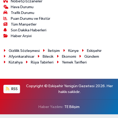
Nöbetçi Eczaneler
Hava Durumu
Trafik Durumu
Puan Durumu ve Fikstür
Tüm Manşetler
Son Dakika Haberleri
Haber Arşivi
Gizlilik Sözleşmesi
İletişim
Künye
Eskişehir
Afyonkarahisar
Bilecik
Ekonomi
Gündem
Kütahya
Rüya Tabirleri
Yemek Tarifleri
Copyright © Eskişehir Yenigün Gazetesi 2026. Her
RSS
hakkı saklıdır.
Haber Yazılımı:
TE Bilişim