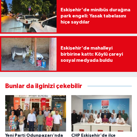
Eskişehir'de minibüs durağına
park engeli: Yasak tabelasını
hiçe saydılar
Eskişehir'de mahalleyi
birbirine kattı: Köylü çareyi
sosyal medyada buldu
Bunlar da ilginizi çekebilir
Yeni Parti Odunpazarı'nda
CHP Eskişehir'de ilçe