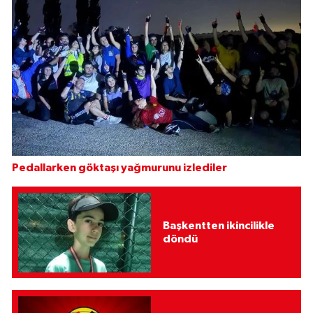
Pedallarken göktaşı yağmurunu izlediler
Başkentten ikincilikle
döndü