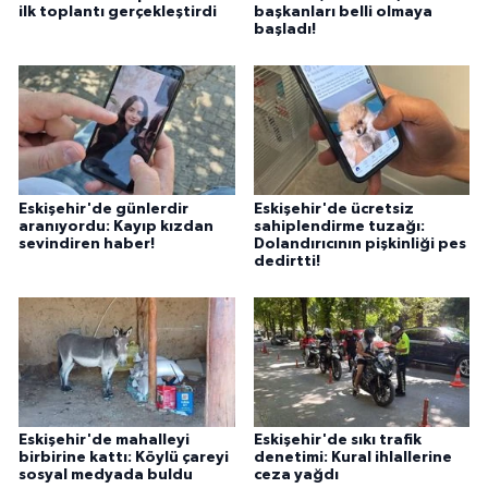
ilk toplantı gerçekleştirdi
başkanları belli olmaya
başladı!
Eskişehir'de günlerdir
Eskişehir'de ücretsiz
aranıyordu: Kayıp kızdan
sahiplendirme tuzağı:
sevindiren haber!
Dolandırıcının pişkinliği pes
dedirtti!
Eskişehir'de mahalleyi
Eskişehir'de sıkı trafik
birbirine kattı: Köylü çareyi
denetimi: Kural ihlallerine
sosyal medyada buldu
ceza yağdı