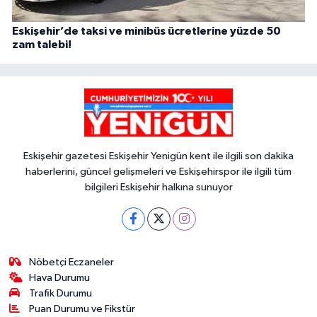
Eskişehir’de taksi ve minibüs ücretlerine yüzde 50
zam talebi!
Eskişehir gazetesi Eskişehir Yenigün kent ile ilgili son dakika
haberlerini, güncel gelişmeleri ve Eskişehirspor ile ilgili tüm
bilgileri Eskişehir halkına sunuyor
Nöbetçi Eczaneler
Hava Durumu
Trafik Durumu
Puan Durumu ve Fikstür