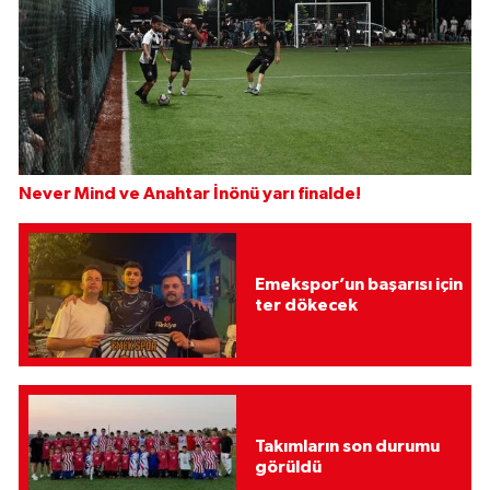
Never Mind ve Anahtar İnönü yarı finalde!
Emekspor’un başarısı için
ter dökecek
Takımların son durumu
görüldü