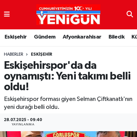
Nöbetçi Eczaneler
Eskişehir
Gündem
Afyonkarahisar
Bilecik
K
Hava Durumu
Trafik Durumu
HABERLER
ESKIŞEHIR
Eskişehirspor'da da
Süper Lig Puan Durumu ve Fikstür
oynamıştı: Yeni takımı belli
oldu!
Tüm Manşetler
Eskişehirspor forması giyen Selman Çiftkanatlı'nın
Son Dakika Haberleri
yeni durağı belli oldu.
Haber Arşivi
28.07.2025 - 09:40
YAYINLANMA