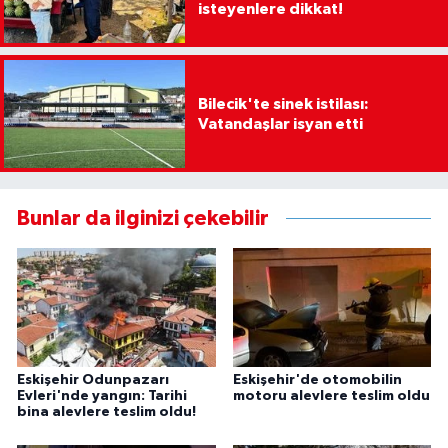
isteyenlere dikkat!
Bilecik'te sinek istilası:
Vatandaşlar isyan etti
Bunlar da ilginizi çekebilir
Eskişehir Odunpazarı
Eskişehir'de otomobilin
Evleri'nde yangın: Tarihi
motoru alevlere teslim oldu
bina alevlere teslim oldu!