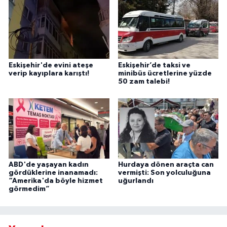
Eskişehir'de evini ateşe
Eskişehir’de taksi ve
verip kayıplara karıştı!
minibüs ücretlerine yüzde
50 zam talebi!
ABD'de yaşayan kadın
Hurdaya dönen araçta can
gördüklerine inanamadı:
vermişti: Son yolculuğuna
“Amerika'da böyle hizmet
uğurlandı
görmedim”