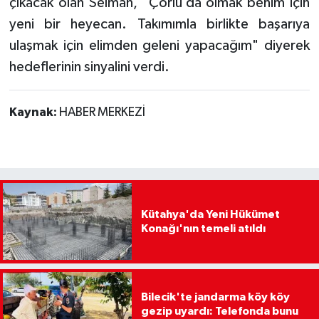
çıkacak olan Selman, "Çorlu’da olmak benim için
yeni bir heyecan. Takımımla birlikte başarıya
ulaşmak için elimden geleni yapacağım" diyerek
hedeflerinin sinyalini verdi.
Kaynak:
HABER MERKEZİ
Kütahya'da Yeni Hükümet
Konağı'nın temeli atıldı
Bilecik'te jandarma köy köy
gezip uyardı: Telefonda bunu