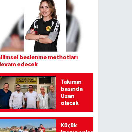
ilimsel beslenme methotları
devam edecek
Takımın
başında
Uzan
olacak
Küçük