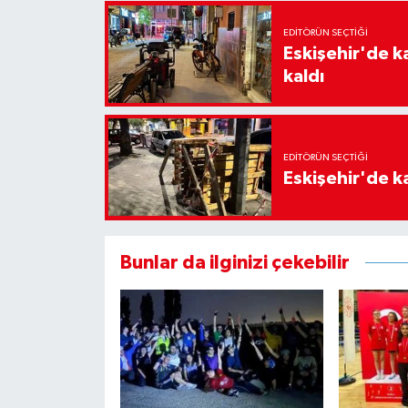
EDITÖRÜN SEÇTIĞI
Eskişehir'de k
kaldı
EDITÖRÜN SEÇTIĞI
Eskişehir'de ka
Bunlar da ilginizi çekebilir