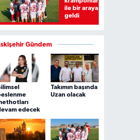
kramponlar
ile bir araya
geldi
Eskişehir Gündem
ilimsel
Takımın başında
beslenme
Uzan olacak
methotları
devam edecek