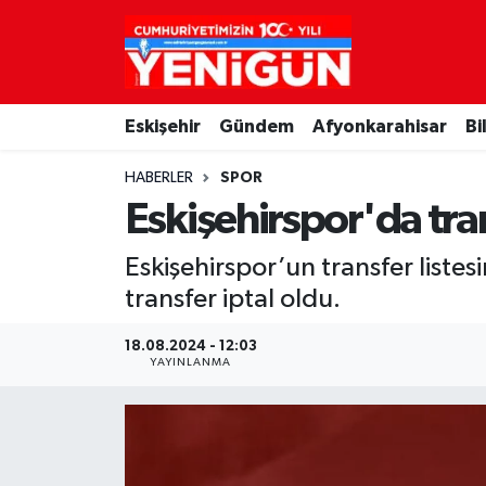
Nöbetçi Eczaneler
Eskişehir
Gündem
Afyonkarahisar
Bi
Hava Durumu
HABERLER
SPOR
Trafik Durumu
Eskişehirspor'da tran
Süper Lig Puan Durumu ve Fikstür
Eskişehirspor’un transfer liste
transfer iptal oldu.
Tüm Manşetler
18.08.2024 - 12:03
Son Dakika Haberleri
YAYINLANMA
Haber Arşivi