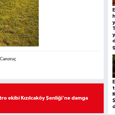
E
h
y
y
 Canoruç
E
t
K
atro ekibi Kızılcaköy Şenliği'ne damga
Ş