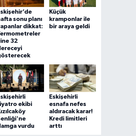
skişehir’de
Küçük
afta sonu planı
kramponlar ile
apanlar dikkat:
bir araya geldi
Termometreler
ine 32
dereceyi
gösterecek
skişehirli
Eskişehirli
iyatro ekibi
esnafa nefes
ızılcaköy
aldıracak karar!
enliği'ne
Kredi limitleri
damga vurdu
arttı