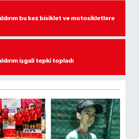
aldırım bu kez bisiklet ve motosikletlere
ldırım işgali tepki topladı