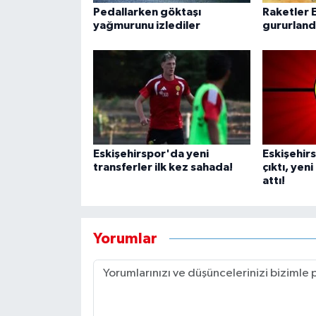
Pedallarken göktaşı
Raketler E
yağmurunu izlediler
gururland
Eskişehirspor'da yeni
Eskişehir
transferler ilk kez sahada!
çıktı, yen
attı!
Yorumlar