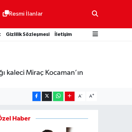
Resmi İlanlar
t
Gizlilik Sözleşmesi
İletişim
ığı kaleci Miraç Kocaman’ın
-
+
A
A
Özel Haber