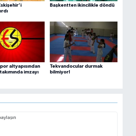
skişehir’i
Başkentten ikincilikle döndü
ırdı
spor altyapısından
Tekvandocular durmak
i takımında imzayı
bilmiyor!