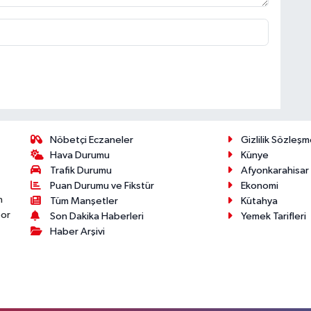
Nöbetçi Eczaneler
Gizlilik Sözleşm
Hava Durumu
Künye
Trafik Durumu
Afyonkarahisar
Puan Durumu ve Fikstür
Ekonomi
n
Tüm Manşetler
Kütahya
por
Son Dakika Haberleri
Yemek Tarifleri
Haber Arşivi