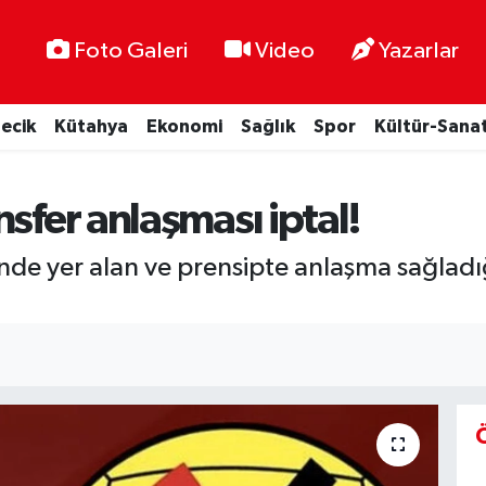
Foto Galeri
Video
Yazarlar
lecik
Kütahya
Ekonomi
Sağlık
Spor
Kültür-Sana
sfer anlaşması iptal!
sinde yer alan ve prensipte anlaşma sağlad