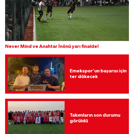
Never Mind ve Anahtar İnönü yarı finalde!
Emekspor’un başarısı için
ter dökecek
Takımların son durumu
görüldü