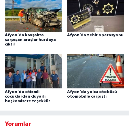
Afyon'da kavşakta
Afyon’da zehir operasyonu
çarpışan araçlar hurdaya
çıktı!
Afyon'da otizmli
Afyon'da yolcu otobüsü
çocuklardan duyarlı
otomobille çarpıştı
başkomisere teşekkür
Yorumlar