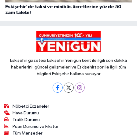
Eskişehir’de taksi ve minibüs ücretlerine yüzde 50
zam talebi!
Eskişehir gazetesi Eskişehir Yenigün kent ile ilgili son dakika
haberlerini, güncel gelişmeleri ve Eskişehirspor ile ilgili tüm
bilgileri Eskişehir halkına sunuyor
Nöbetçi Eczaneler
Hava Durumu
Trafik Durumu
Puan Durumu ve Fikstür
Tüm Manşetler