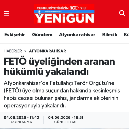
Nöbetçi Eczaneler
Eskişehir
Gündem
Afyonkarahisar
Bilecik
K
Hava Durumu
Trafik Durumu
HABERLER
AFYONKARAHISAR
FETÖ üyeliğinden aranan
Süper Lig Puan Durumu ve Fikstür
hükümlü yakalandı
Tüm Manşetler
Afyonkarahisar’da Fetullahçı Terör Örgütü’ne
(FETÖ) üye olma suçundan hakkında kesinleşmiş
Son Dakika Haberleri
hapis cezası bulunan şahıs, jandarma ekiplerinin
operasyonuyla yakalandı.
Haber Arşivi
04.06.2026 - 11:42
04.06.2026 - 16:51
YAYINLANMA
GÜNCELLEME