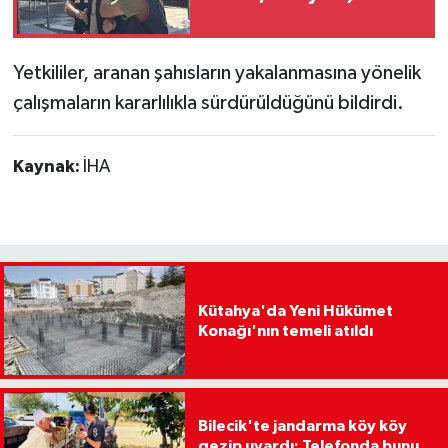
Yetkililer, aranan şahısların yakalanmasına yönelik
çalışmaların kararlılıkla sürdürüldüğünü bildirdi.
Kaynak:
İHA
Kütahya'da Yeni Hükümet
Konağı'nın temeli atıldı
Bilecik'te jandarma köy köy
gezip uyardı: Telefonda bunu