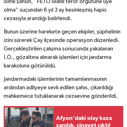
isimli şahsın, “FETÖ silahlı terör örgütüne üye
olma” suçundan 6 yıl 3 ay kesinleşmiş hapis
cezasıyla arandığı belirlendi.
Bunun üzerine harekete geçen ekipler, şüphelinin
izini sürerek Çay ilçesinde operasyon düzenledi.
Gerçekleştirilen çalışma sonucunda yakalanan
İ.Ö., gözaltına alınarak işlemleri için jandarma
karakoluna götürüldü.
Jandarmadaki işlemlerinin tamamlanmasının
ardından adliyeye sevk edilen şahıs, çıkarıldığı
mahkemece tutuklanarak cezaevine gönderildi.
Afyon'daki olay kaza
sanıldı, cinayet çıktı!