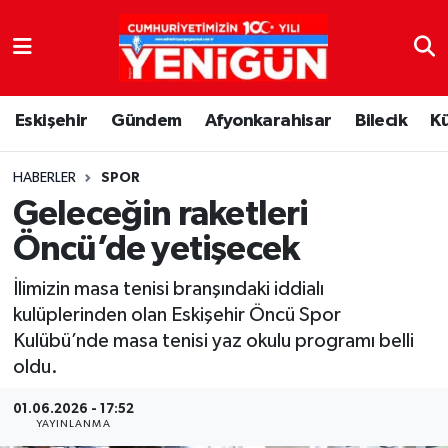
Nöbetçi Eczaneler
Eskişehir
Gündem
Afyonkarahisar
Bilecik
K
Hava Durumu
Trafik Durumu
HABERLER
SPOR
Geleceğin raketleri
Süper Lig Puan Durumu ve Fikstür
Öncü’de yetişecek
Tüm Manşetler
İlimizin masa tenisi branşındaki iddialı
kulüplerinden olan Eskişehir Öncü Spor
Son Dakika Haberleri
Kulübü’nde masa tenisi yaz okulu programı belli
oldu.
Haber Arşivi
01.06.2026 - 17:52
YAYINLANMA