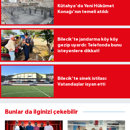
Kütahya'da Yeni Hükümet
Konağı'nın temeli atıldı
Bilecik'te jandarma köy köy
gezip uyardı: Telefonda bunu
isteyenlere dikkat!
Bilecik'te sinek istilası:
Vatandaşlar isyan etti
Bunlar da ilginizi çekebilir