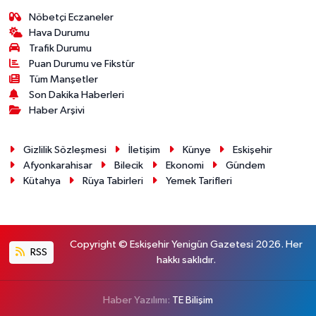
Nöbetçi Eczaneler
Hava Durumu
Trafik Durumu
Puan Durumu ve Fikstür
Tüm Manşetler
Son Dakika Haberleri
Haber Arşivi
Gizlilik Sözleşmesi
İletişim
Künye
Eskişehir
Afyonkarahisar
Bilecik
Ekonomi
Gündem
Kütahya
Rüya Tabirleri
Yemek Tarifleri
Copyright © Eskişehir Yenigün Gazetesi 2026. Her
RSS
hakkı saklıdır.
Haber Yazılımı:
TE Bilişim