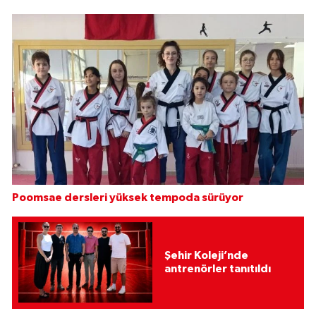
Poomsae dersleri yüksek tempoda sürüyor
Şehir Koleji’nde
antrenörler tanıtıldı