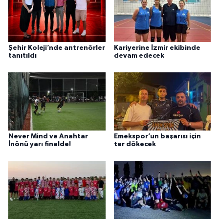
Şehir Koleji’nde antrenörler
Kariyerine İzmir ekibinde
tanıtıldı
devam edecek
Never Mind ve Anahtar
Emekspor’un başarısı için
İnönü yarı finalde!
ter dökecek