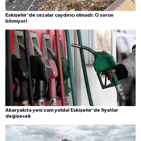
Eskişehir'de cezalar caydırıcı olmadı: O sorun
bitmiyor!
Akaryakıta yeni zam yolda! Eskişehir’de fiyatlar
değişecek