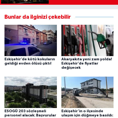
Bunlar da ilginizi çekebilir
Eskişehir’de kötü kokuların
Akaryakıta yeni zam yolda!
geldiği evden ölüsü çıktı!
Eskişehir’de fiyatlar
değişecek
ESOGÜ 203 sözleşmeli
Eskişehir'in o ilçesinde
personel alacak: Başvurular
ulaşım için düğmeye basıldı: