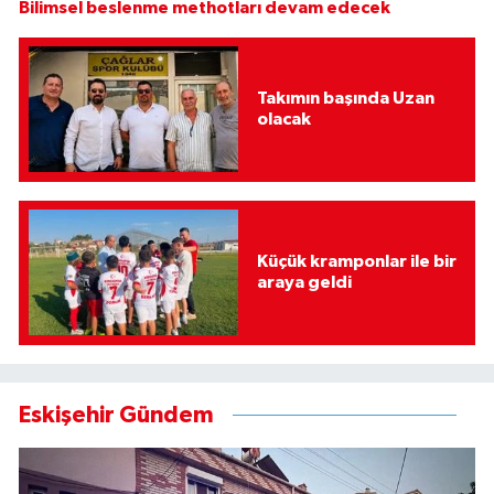
Bilimsel beslenme methotları devam edecek
Takımın başında Uzan
olacak
Küçük kramponlar ile bir
araya geldi
Eskişehir Gündem