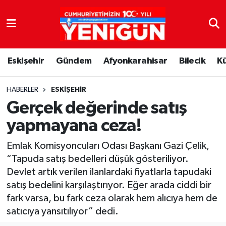
Nöbetçi Eczaneler
Eskişehir
Gündem
Afyonkarahisar
Bilecik
K
Hava Durumu
Trafik Durumu
HABERLER
ESKIŞEHIR
Gerçek değerinde satış
Süper Lig Puan Durumu ve Fikstür
yapmayana ceza!
Tüm Manşetler
Emlak Komisyoncuları Odası Başkanı Gazi Çelik,
“Tapuda satış bedelleri düşük gösteriliyor.
Son Dakika Haberleri
Devlet artık verilen ilanlardaki fiyatlarla tapudaki
satış bedelini karşılaştırıyor. Eğer arada ciddi bir
Haber Arşivi
fark varsa, bu fark ceza olarak hem alıcıya hem de
satıcıya yansıtılıyor” dedi.