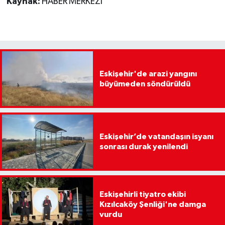
Kaynak:
HABER MERKEZİ
Eskişehir'de arazi yangını
büyümeden söndürüldü
Eskişehir’de vatandaşın isyanı
sonrası durak yenilendi
Eskişehirli tiyatro ekibi
Kızılcaköy Şenliği'ne damga
vurdu