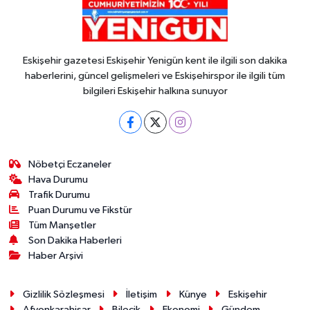
Eskişehir gazetesi Eskişehir Yenigün kent ile ilgili son dakika
haberlerini, güncel gelişmeleri ve Eskişehirspor ile ilgili tüm
bilgileri Eskişehir halkına sunuyor
Nöbetçi Eczaneler
Hava Durumu
Trafik Durumu
Puan Durumu ve Fikstür
Tüm Manşetler
Son Dakika Haberleri
Haber Arşivi
Gizlilik Sözleşmesi
İletişim
Künye
Eskişehir
Afyonkarahisar
Bilecik
Ekonomi
Gündem