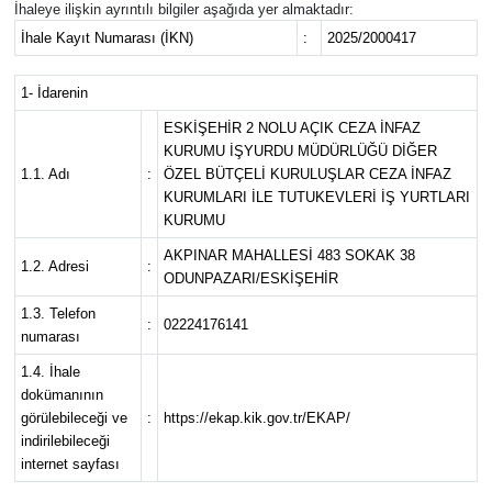
İhaleye ilişkin ayrıntılı bilgiler aşağıda yer almaktadır:
İhale Kayıt Numarası (İKN)
:
2025/2000417
1- İdarenin
ESKİŞEHİR 2 NOLU AÇIK CEZA İNFAZ
KURUMU İŞYURDU MÜDÜRLÜĞÜ DİĞER
1.1. Adı
:
ÖZEL BÜTÇELİ KURULUŞLAR CEZA İNFAZ
KURUMLARI İLE TUTUKEVLERİ İŞ YURTLARI
KURUMU
AKPINAR MAHALLESİ 483 SOKAK 38
1.2. Adresi
:
ODUNPAZARI/ESKİŞEHİR
1.3. Telefon
:
02224176141
numarası
1.4. İhale
dokümanının
görülebileceği ve
:
https://ekap.kik.gov.tr/EKAP/
indirilebileceği
internet sayfası