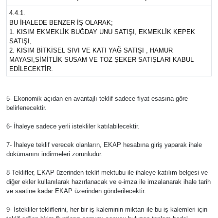
4.4.1.
BU İHALEDE BENZER İŞ OLARAK;
1. KISIM EKMEKLİK BUĞDAY UNU SATIŞI, EKMEKLİK KEPEK
SATIŞI,
2. KISIM BİTKİSEL SIVI VE KATI YAĞ SATIŞI , HAMUR
MAYASI,SİMİTLİK SUSAM VE TOZ ŞEKER SATIŞLARI KABUL
EDİLECEKTİR.
5- Ekonomik açıdan en avantajlı teklif sadece fiyat esasına göre
belirlenecektir.
6- İhaleye sadece yerli istekliler katılabilecektir.
7- İhaleye teklif verecek olanların, EKAP hesabına giriş yaparak ihale
dokümanını indirmeleri zorunludur.
8-Teklifler, EKAP üzerinden teklif mektubu ile ihaleye katılım belgesi ve
diğer ekler kullanılarak hazırlanacak ve e-imza ile imzalanarak ihale tarih
ve saatine kadar EKAP üzerinden gönderilecektir.
9- İstekliler tekliflerini, her bir iş kaleminin miktarı ile bu iş kalemleri için