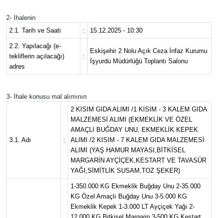
2- İhalenin
2.1. Tarih ve Saati
:
15.12.2025 - 10:30
2.2. Yapılacağı (e-
Eskişehir 2 Nolu Açık Ceza İnfaz Kurumu
tekliflerin açılacağı)
:
İşyurdu Müdürlüğü Toplantı Salonu
adres
3- İhale konusu mal alımının
2 KISIM GIDA ALIMI /1 KISIM - 3 KALEM GIDA
MALZEMESİ ALIMI (EKMEKLİK VE ÖZEL
AMAÇLI BUĞDAY UNU, EKMEKLİK KEPEK
3.1. Adı
:
ALIMI /2 KISIM - 7 KALEM GIDA MALZEMESİ
ALIMI (YAŞ HAMUR MAYASI,BİTKİSEL
MARGARİN AYÇİÇEK,KESTART VE TAVASÜR
YAĞI,SİMİTLİK SUSAM,TOZ ŞEKER)
1-350.000 KG Ekmeklik Buğday Unu 2-35.000
KG Özel Amaçlı Buğday Unu 3-5.000 KG
Ekmeklik Kepek 1-3.000 LT Ayçiçek Yağı 2-
12.000 KG Bitkisel Margarin 3-500 KG Kestart