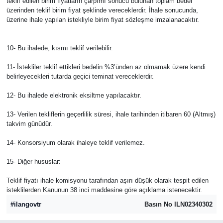
teklif edilen birim fiyatların çarpımı sonucu bulunan toplam bedel
üzerinden teklif birim fiyat şeklinde vereceklerdir. İhale sonucunda,
üzerine ihale yapılan istekliyle birim fiyat sözleşme imzalanacaktır.
10- Bu ihalede, kısmı teklif verilebilir.
11- İstekliler teklif ettikleri bedelin %3’ünden az olmamak üzere kendi
belirleyecekleri tutarda geçici teminat vereceklerdir.
12- Bu ihalede elektronik eksiltme yapılacaktır.
13- Verilen tekliflerin geçerlilik süresi, ihale tarihinden itibaren 60 (Altmış)
takvim günüdür.
14- Konsorsiyum olarak ihaleye teklif verilemez.
15- Diğer hususlar:
Teklif fiyatı ihale komisyonu tarafından aşırı düşük olarak tespit edilen
isteklilerden Kanunun 38 inci maddesine göre açıklama istenecektir.
#ilangovtr
Basın No ILN02340302