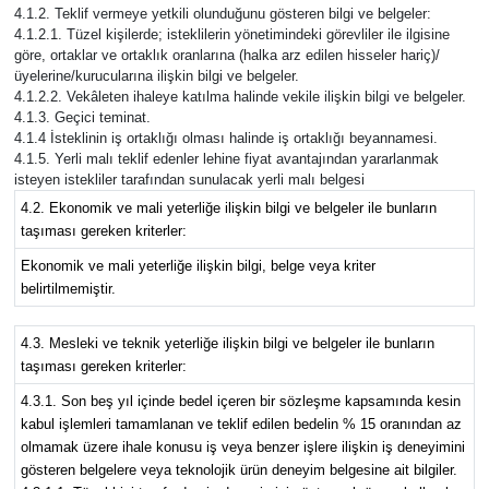
4.1.2. Teklif vermeye yetkili olunduğunu gösteren bilgi ve belgeler:
4.1.2.1. Tüzel kişilerde; isteklilerin yönetimindeki görevliler ile ilgisine
göre, ortaklar ve ortaklık oranlarına (halka arz edilen hisseler hariç)/
üyelerine/kurucularına ilişkin bilgi ve belgeler.
4.1.2.2. Vekâleten ihaleye katılma halinde vekile ilişkin bilgi ve belgeler.
4.1.3. Geçici teminat.
4.1.4 İsteklinin iş ortaklığı olması halinde iş ortaklığı beyannamesi.
4.1.5. Yerli malı teklif edenler lehine fiyat avantajından yararlanmak
isteyen istekliler tarafından sunulacak yerli malı belgesi
4.2. Ekonomik ve mali yeterliğe ilişkin bilgi ve belgeler ile bunların
taşıması gereken kriterler:
Ekonomik ve mali yeterliğe ilişkin bilgi, belge veya kriter
belirtilmemiştir.
4.3. Mesleki ve teknik yeterliğe ilişkin bilgi ve belgeler ile bunların
taşıması gereken kriterler:
4.3.1. Son beş yıl içinde bedel içeren bir sözleşme kapsamında kesin
kabul işlemleri tamamlanan ve teklif edilen bedelin % 15 oranından az
olmamak üzere ihale konusu iş veya benzer işlere ilişkin iş deneyimini
gösteren belgelere veya teknolojik ürün deneyim belgesine ait bilgiler.