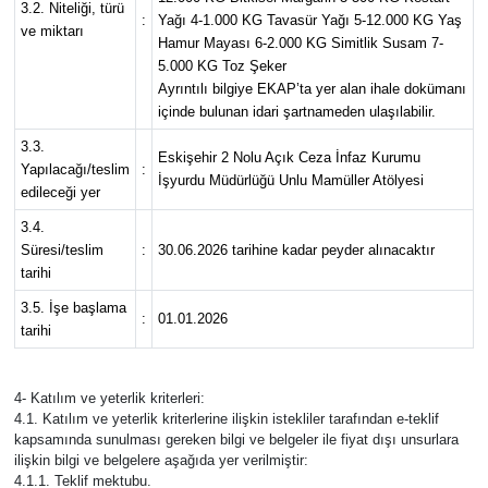
3.2. Niteliği, türü
:
Yağı 4-1.000 KG Tavasür Yağı 5-12.000 KG Yaş
ve miktarı
Hamur Mayası 6-2.000 KG Simitlik Susam 7-
5.000 KG Toz Şeker
Ayrıntılı bilgiye EKAP’ta yer alan ihale dokümanı
içinde bulunan idari şartnameden ulaşılabilir.
3.3.
Eskişehir 2 Nolu Açık Ceza İnfaz Kurumu
Yapılacağı/teslim
:
İşyurdu Müdürlüğü Unlu Mamüller Atölyesi
edileceği yer
3.4.
Süresi/teslim
:
30.06.2026 tarihine kadar peyder alınacaktır
tarihi
3.5. İşe başlama
:
01.01.2026
tarihi
4- Katılım ve yeterlik kriterleri:
4.1. Katılım ve yeterlik kriterlerine ilişkin istekliler tarafından e-teklif
kapsamında sunulması gereken bilgi ve belgeler ile fiyat dışı unsurlara
ilişkin bilgi ve belgelere aşağıda yer verilmiştir:
4.1.1. Teklif mektubu.