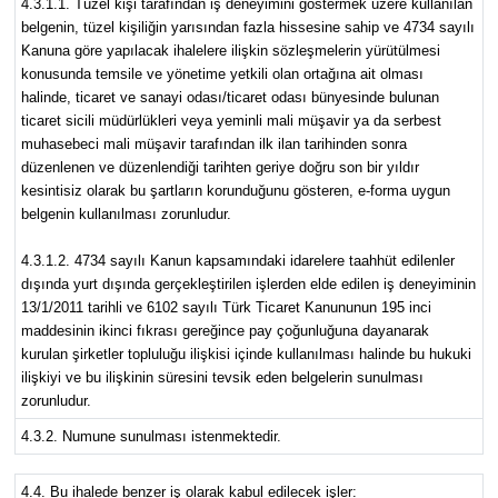
4.3.1.1. Tüzel kişi tarafından iş deneyimini göstermek üzere kullanılan
belgenin, tüzel kişiliğin yarısından fazla hissesine sahip ve 4734 sayılı
Kanuna göre yapılacak ihalelere ilişkin sözleşmelerin yürütülmesi
konusunda temsile ve yönetime yetkili olan ortağına ait olması
halinde, ticaret ve sanayi odası/ticaret odası bünyesinde bulunan
ticaret sicili müdürlükleri veya yeminli mali müşavir ya da serbest
muhasebeci mali müşavir tarafından ilk ilan tarihinden sonra
düzenlenen ve düzenlendiği tarihten geriye doğru son bir yıldır
kesintisiz olarak bu şartların korunduğunu gösteren, e-forma uygun
belgenin kullanılması zorunludur.
4.3.1.2. 4734 sayılı Kanun kapsamındaki idarelere taahhüt edilenler
dışında yurt dışında gerçekleştirilen işlerden elde edilen iş deneyiminin
13/1/2011 tarihli ve 6102 sayılı Türk Ticaret Kanununun 195 inci
maddesinin ikinci fıkrası gereğince pay çoğunluğuna dayanarak
kurulan şirketler topluluğu ilişkisi içinde kullanılması halinde bu hukuki
ilişkiyi ve bu ilişkinin süresini tevsik eden belgelerin sunulması
zorunludur.
4.3.2. Numune sunulması istenmektedir.
4.4. Bu ihalede benzer iş olarak kabul edilecek işler: