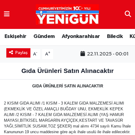
Nöbetçi Eczaneler
Eskişehir
Gündem
Afyonkarahisar
Bilecik
K
Hava Durumu
Paylaş
Trafik Durumu
-
+
22.11.2025 - 00:01
A
A
Süper Lig Puan Durumu ve Fikstür
Gıda Ürünleri Satın Alınacaktır
Tüm Manşetler
GIDA ÜRÜNLERİ SATIN ALINACAKTIR
Son Dakika Haberleri
2 KISIM GIDA ALIMI /1 KISIM - 3 KALEM GIDA MALZEMESİ ALIMI
(EKMEKLİK VE ÖZEL AMAÇLI BUĞDAY UNU, EKMEKLİK KEPEK
Haber Arşivi
ALIMI /2 KISIM - 7 KALEM GIDA MALZEMESİ ALIMI (YAŞ HAMUR
MAYASI,BİTKİSEL MARGARİN AYÇİÇEK,KESTART VE TAVASÜR
YAĞI,SİMİTLİK SUSAM,TOZ ŞEKER) mal alımı 4734 sayılı Kamu İhale
Kanununun 19 uncu maddesine göre açık ihale usulü ile ihale edilecektir.