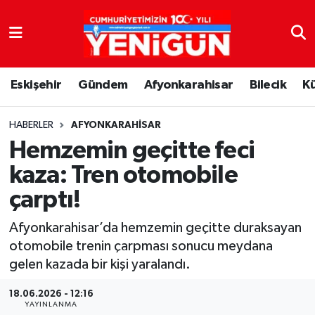
Nöbetçi Eczaneler
Eskişehir
Gündem
Afyonkarahisar
Bilecik
K
Hava Durumu
Trafik Durumu
HABERLER
AFYONKARAHISAR
Hemzemin geçitte feci
Süper Lig Puan Durumu ve Fikstür
kaza: Tren otomobile
çarptı!
Tüm Manşetler
Afyonkarahisar’da hemzemin geçitte duraksayan
Son Dakika Haberleri
otomobile trenin çarpması sonucu meydana
gelen kazada bir kişi yaralandı.
Haber Arşivi
18.06.2026 - 12:16
YAYINLANMA