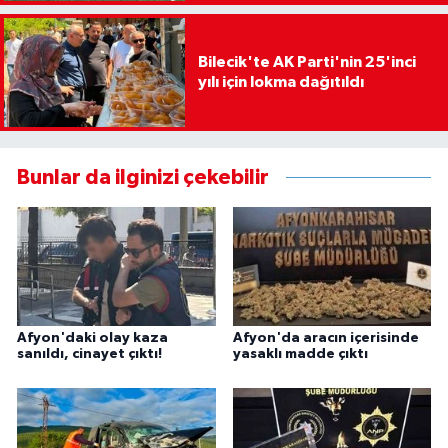
Bilecik'te AK Parti'nin 25'inci
yılı için lokma dağıtıldı
Bunlar da ilginizi çekebilir
Afyon'daki olay kaza
Afyon'da aracın içerisinde
sanıldı, cinayet çıktı!
yasaklı madde çıktı