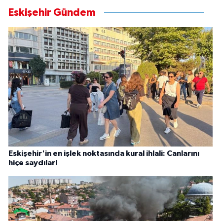
Eskişehir Gündem
Eskişehir'in en işlek noktasında kural ihlali: Canlarını
hiçe saydılar!