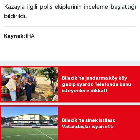
Kazayla ilgili polis ekiplerinin inceleme başlattığı
bildirildi.
Kaynak:
İHA
Bilecik'te jandarma köy köy
gezip uyardı: Telefonda bunu
isteyenlere dikkat!
Bilecik'te sinek istilası:
Vatandaşlar isyan etti