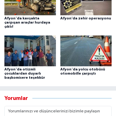
Afyon'da kavşakta
Afyon’da zehir operasyonu
çarpışan araçlar hurdaya
çıktı!
Afyon'da otizmli
Afyon'da yolcu otobüsü
çocuklardan duyarlı
otomobille çarpıştı
başkomisere teşekkür
Yorumlar