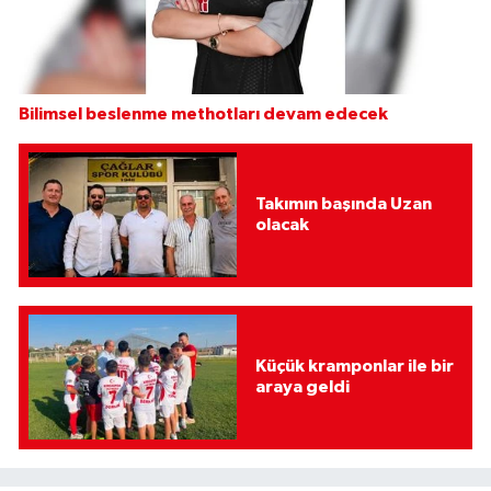
Bilimsel beslenme methotları devam edecek
Takımın başında Uzan
olacak
Küçük kramponlar ile bir
araya geldi