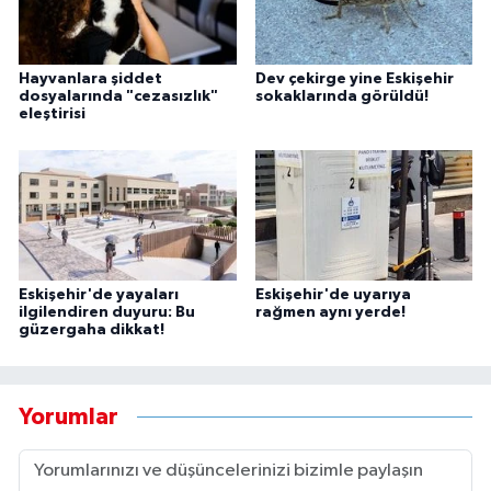
Hayvanlara şiddet
Dev çekirge yine Eskişehir
dosyalarında "cezasızlık"
sokaklarında görüldü!
eleştirisi
Eskişehir'de yayaları
Eskişehir'de uyarıya
ilgilendiren duyuru: Bu
rağmen aynı yerde!
güzergaha dikkat!
Yorumlar