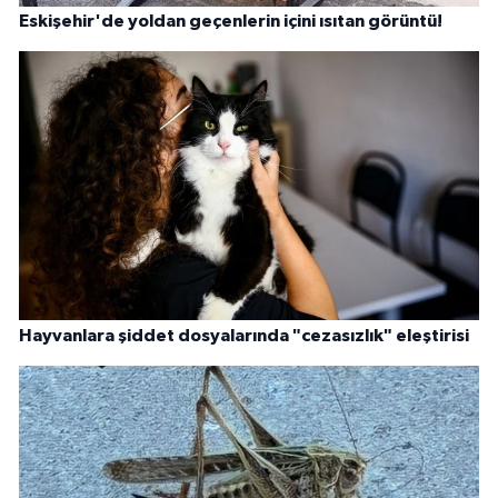
Eskişehir'de yoldan geçenlerin içini ısıtan görüntü!
Hayvanlara şiddet dosyalarında "cezasızlık" eleştirisi