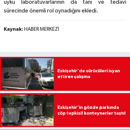
uyku laboratuvarlarının da tanı ve tedavi
sürecinde önemli rol oynadığını ekledi.
Kaynak:
HABER MERKEZİ
Eskişehir'de sürücüleri isyan
ettiren çalışma
Eskişehir'in gözde parkında
çöp tepkisi! konteynerler taştı!