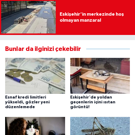
Eskişehir'in merkezinde hoş
olmayan manzara!
Bunlar da ilginizi çekebilir
Esnaf kredi limitleri
Eskişehir'de yoldan
yükseldi, gözler yeni
geçenlerin içini ısıtan
düzenlemede
görüntü!