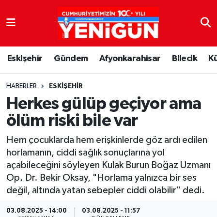
Nöbetçi Eczaneler
Eskişehir
Gündem
Afyonkarahisar
Bilecik
K
Hava Durumu
Trafik Durumu
HABERLER
ESKIŞEHIR
Herkes gülüp geçiyor ama
Süper Lig Puan Durumu ve Fikstür
ölüm riski bile var
Tüm Manşetler
Hem çocuklarda hem erişkinlerde göz ardı edilen
horlamanın, ciddi sağlık sonuçlarına yol
Son Dakika Haberleri
açabileceğini söyleyen Kulak Burun Boğaz Uzmanı
Op. Dr. Bekir Oksay, "Horlama yalnızca bir ses
Haber Arşivi
değil, altında yatan sebepler ciddi olabilir" dedi.
03.08.2025 - 14:00
03.08.2025 - 11:57