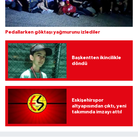
Pedallarken göktaşı yağmurunu izlediler
Başkentten ikincilikle
döndü
Eskişehirspor
altyapısından çıktı, yeni
takımında imzayı attı!