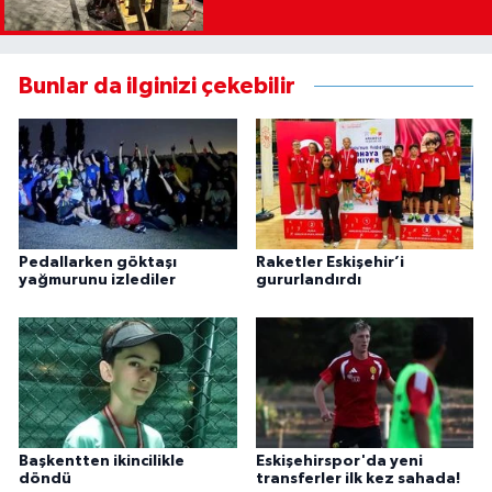
Bunlar da ilginizi çekebilir
Pedallarken göktaşı
Raketler Eskişehir’i
yağmurunu izlediler
gururlandırdı
Başkentten ikincilikle
Eskişehirspor'da yeni
döndü
transferler ilk kez sahada!