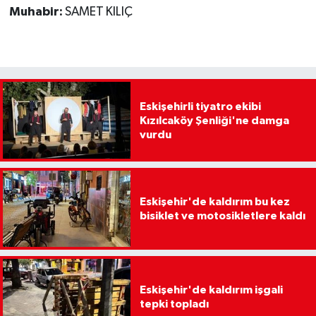
Muhabir:
SAMET KILIÇ
Eskişehirli tiyatro ekibi
Kızılcaköy Şenliği'ne damga
vurdu
Eskişehir'de kaldırım bu kez
bisiklet ve motosikletlere kaldı
Eskişehir'de kaldırım işgali
tepki topladı