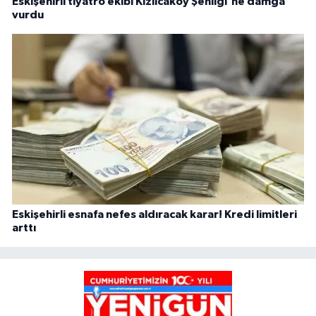
Eskişehirli tiyatro ekibi Kızılcaköy Şenliği'ne damga
vurdu
Eskişehirli esnafa nefes aldıracak karar! Kredi limitleri
arttı