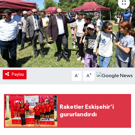
Paylaş
-
+
A
A
Raketler Eskişehir’i
gururlandırdı