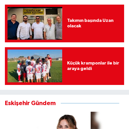
Takımın başında Uzan
olacak
Küçük kramponlar ile bir
araya geldi
Eskişehir Gündem