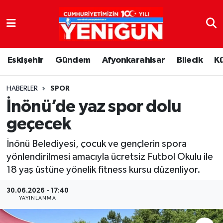
Nöbetçi Eczaneler
Eskişehir
Gündem
Afyonkarahisar
Bilecik
K
Hava Durumu
Trafik Durumu
HABERLER
SPOR
İnönü’de yaz spor dolu
Süper Lig Puan Durumu ve Fikstür
geçecek
Tüm Manşetler
İnönü Belediyesi, çocuk ve gençlerin spora
yönlendirilmesi amacıyla ücretsiz Futbol Okulu ile
Son Dakika Haberleri
18 yaş üstüne yönelik fitness kursu düzenliyor.
Haber Arşivi
30.06.2026 - 17:40
YAYINLANMA