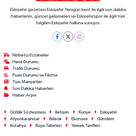
Eskişehir gazetesi Eskişehir Yenigün kent ile ilgili son dakika
haberlerini, güncel gelişmeleri ve Eskişehirspor ile ilgili tüm
bilgileri Eskişehir halkına sunuyor
Nöbetçi Eczaneler
Hava Durumu
Trafik Durumu
Puan Durumu ve Fikstür
Tüm Manşetler
Son Dakika Haberleri
Haber Arşivi
Gizlilik Sözleşmesi
İletişim
Künye
Eskişehir
Afyonkarahisar
Bilecik
Ekonomi
Gündem
Kütahya
Rüya Tabirleri
Yemek Tarifleri