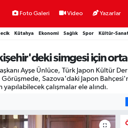
Foto Galeri
Video
Yazarlar
lecik
Kütahya
Ekonomi
Sağlık
Spor
Kültür-Sana
işehir'deki simgesi için ort
Başkanı Ayşe Ünlüce, Türk Japon Kültür Der
ı. Görüşmede, Sazova'daki Japon Bahçesi'ni
n yapılabilecek çalışmalar ele alındı.