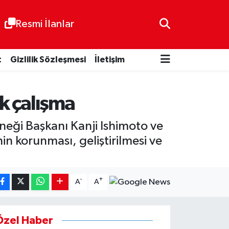
Resmi İlanlar
t
Gizlilik Sözleşmesi
İletişim
ak çalışma
neği Başkanı Kanji Ishimoto ve
n korunması, geliştirilmesi ve
-
+
A
A
Özel Haber