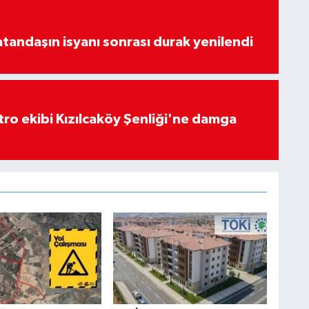
atandaşın isyanı sonrası durak yenilendi
atro ekibi Kızılcaköy Şenliği'ne damga