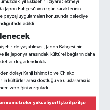
müzdeki yıl Eskişehir'i ziyaret etmeyi
nda Japon Bahçesi'nin özgün karakterinin
e peyzaj uygulamaları konusunda belediye
dığı ifade edildi.
üçlenecek
işehir'de yaşatılması, Japon Bahçesi'nin
kiye ile Japonya arasındaki kültürel bağların daha
defler değerlendirildi.
nden dolayı Kanji Ishimoto ve Chieko
in kültürler arası dostluğu ve uluslararası iş
 önem verdiğini vurguladı.
ermometreler yükseliyor! İşte ilçe ilçe