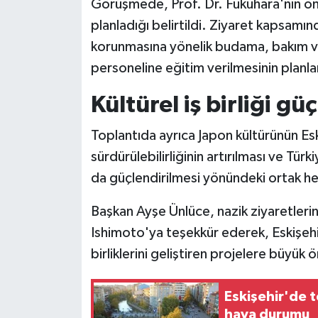
Görüşmede, Prof. Dr. Fukuhara'nın önü
planladığı belirtildi. Ziyaret kapsamı
korunmasına yönelik budama, bakım v
personeline eğitim verilmesinin planlan
Kültürel iş birliği g
Toplantıda ayrıca Japon kültürünün Esk
sürdürülebilirliğinin artırılması ve Tür
da güçlendirilmesi yönündeki ortak he
Başkan Ayşe Ünlüce, nazik ziyaretleri
Ishimoto'ya teşekkür ederek, Eskişehir'
birliklerini geliştiren projelere büyük
Eskişehir'de t
hava durumu