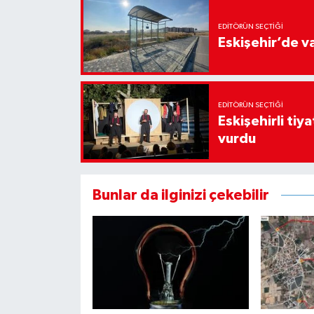
EDITÖRÜN SEÇTIĞI
Eskişehir’de v
EDITÖRÜN SEÇTIĞI
Eskişehirli tiy
vurdu
Bunlar da ilginizi çekebilir