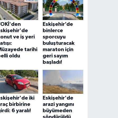
TOKİ'den
Eskişehir’de
skişehir'de
binlerce
onut ve iş yeri
sporcuyu
atışı:
buluşturacak
Müzayede tarihi
maraton için
elli oldu
geri sayım
başladı!
skişehir'de iki
Eskişehir'de
raç birbirine
arazi yangını
irdi: 6 yaralı!
büyümeden
söndürüldü