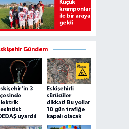
Küçük
kramponlar
ile bir araya
geldi
Eskişehir Gündem
skişehir'in 3
Eskişehirli
lçesinde
sürücüler
lektrik
dikkat! Bu yollar
esintisi:
10 gün trafiğe
OEDAŞ uyardı!
kapalı olacak