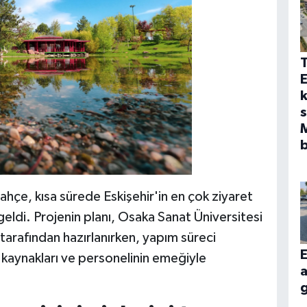
E
k
s
b
hçe, kısa sürede Eskişehir'in en çok ziyaret
 geldi. Projenin planı, Osaka Sanat Üniversitesi
arafından hazırlanırken, yapım süreci
E
 kaynakları ve personelinin emeğiyle
a
g