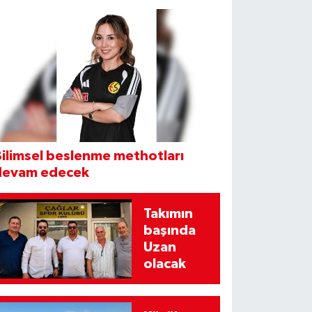
ilimsel beslenme methotları
devam edecek
Takımın
başında
Uzan
olacak