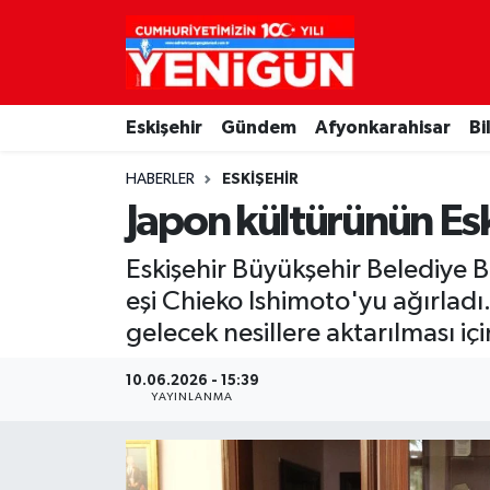
Nöbetçi Eczaneler
Eskişehir
Gündem
Afyonkarahisar
Bi
Hava Durumu
HABERLER
ESKIŞEHIR
Trafik Durumu
Japon kültürünün Esk
Süper Lig Puan Durumu ve Fikstür
Eskişehir Büyükşehir Belediye 
eşi Chieko Ishimoto'yu ağırlad
Tüm Manşetler
gelecek nesillere aktarılması içi
Son Dakika Haberleri
10.06.2026 - 15:39
YAYINLANMA
Haber Arşivi