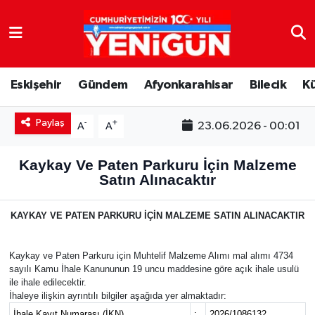
Nöbetçi Eczaneler
Eskişehir
Gündem
Afyonkarahisar
Bilecik
K
Hava Durumu
Paylaş
Trafik Durumu
-
+
23.06.2026 - 00:01
A
A
Süper Lig Puan Durumu ve Fikstür
Kaykay Ve Paten Parkuru İçin Malzeme
Satın Alınacaktır
Tüm Manşetler
KAYKAY VE PATEN PARKURU İÇİN MALZEME SATIN ALINACAKTIR
Son Dakika Haberleri
Kaykay ve Paten Parkuru için Muhtelif Malzeme Alımı mal alımı 4734
Haber Arşivi
sayılı Kamu İhale Kanununun 19 uncu maddesine göre açık ihale usulü
ile ihale edilecektir.
İhaleye ilişkin ayrıntılı bilgiler aşağıda yer almaktadır:
İhale Kayıt Numarası (İKN)
:
2026/1086132