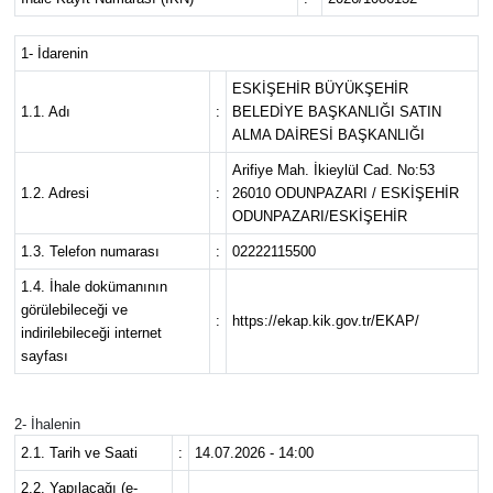
1- İdarenin
ESKİŞEHİR BÜYÜKŞEHİR
1.1. Adı
:
BELEDİYE BAŞKANLIĞI SATIN
ALMA DAİRESİ BAŞKANLIĞI
Arifiye Mah. İkieylül Cad. No:53
1.2. Adresi
:
26010 ODUNPAZARI / ESKİŞEHİR
ODUNPAZARI/ESKİŞEHİR
1.3. Telefon numarası
:
02222115500
1.4. İhale dokümanının
görülebileceği ve
:
https://ekap.kik.gov.tr/EKAP/
indirilebileceği internet
sayfası
2- İhalenin
2.1. Tarih ve Saati
:
14.07.2026 - 14:00
2.2. Yapılacağı (e-