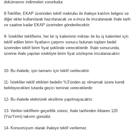
dokümanını indirmeleri zorunludur.
8-Teklifler, EKAP üzerinden teklif mektubu ile ihaleye katılım belgesi ve
diğer ekler kullanılarak hazırlanacak ve e-imza ile imzalanarak ihale tarih
ve saatine kadar EKAP üzerinden gönderilecektir.
9- İstekliler tekliflerini, her bir iş kaleminin miktarı ile bu iş kalemleri için
teklif edilen birim fiyatların çarpımı sonucu bulunan toplam bedel
üzerinden teklif birim fiyat şeklinde vereceklerdir. İhale sonucunda,
üzerine ihale yapılan istekliyle birim fiyat sözleşme imzalanacaktır.
10- Bu ihalede, işin tamamı için teklif verilecektir.
11- İstekliler teklif ettikleri bedelin %3’ünden az olmamak üzere kendi
belirleyecekleri tutarda geçici teminat vereceklerdir.
12- Bu ihalede elektronik eksiltme yapılmayacaktır.
13- Verilen tekliflerin geçerlilik süresi, ihale tarihinden itibaren 120
(YüzYirmi) takvim günüdür.
14- Konsorsiyum olarak ihaleye teklif verilemez.