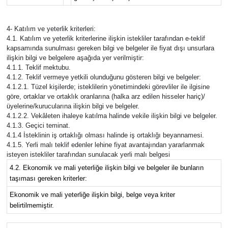
4- Katılım ve yeterlik kriterleri:
4.1. Katılım ve yeterlik kriterlerine ilişkin istekliler tarafından e-teklif
kapsamında sunulması gereken bilgi ve belgeler ile fiyat dışı unsurlara
ilişkin bilgi ve belgelere aşağıda yer verilmiştir:
4.1.1. Teklif mektubu.
4.1.2. Teklif vermeye yetkili olunduğunu gösteren bilgi ve belgeler:
4.1.2.1. Tüzel kişilerde; isteklilerin yönetimindeki görevliler ile ilgisine
göre, ortaklar ve ortaklık oranlarına (halka arz edilen hisseler hariç)/
üyelerine/kurucularına ilişkin bilgi ve belgeler.
4.1.2.2. Vekâleten ihaleye katılma halinde vekile ilişkin bilgi ve belgeler.
4.1.3. Geçici teminat.
4.1.4 İsteklinin iş ortaklığı olması halinde iş ortaklığı beyannamesi.
4.1.5. Yerli malı teklif edenler lehine fiyat avantajından yararlanmak
isteyen istekliler tarafından sunulacak yerli malı belgesi
4.2. Ekonomik ve mali yeterliğe ilişkin bilgi ve belgeler ile bunların
taşıması gereken kriterler:
Ekonomik ve mali yeterliğe ilişkin bilgi, belge veya kriter
belirtilmemiştir.