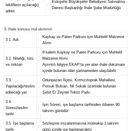
Eskişehir Büyükşehir Belediyesi Satınalma
tekliflerin açılacağı)
:
Dairesi Başkanlığı İhale Şube Müdürlüğü
adres
3- İhale konusu mal alımının
Kaykay ve Paten Parkuru için Muhtelif Malzeme
3.1. Adı
:
Alımı
8 kalem Kaykay ve Paten Parkuru için Muhtelif
3.2. Niteliği, türü
Malzeme Alımı
:
ve miktarı
Ayrıntılı bilgiye EKAP’ta yer alan ihale dokümanı
içinde bulunan idari şartnameden ulaşılabilir.
3.3.
Odunpazarı İlçesi, Kırmızıtoprak Mahallesi,
Yapılacağı/teslim
:
Porsuk Bulvarı, Nil Sokak üzerinde bulunan
edileceği yer
Şehit Er Zeynel Toköz Parkı
3.4.
İşin Süresi, işe başlama tarihinden itibaren 90
Süresi/teslim
:
takvim günüdür.
tarihi
3.5. İşe başlama
Sözleşme imzalanmasına müteakip 1 takvim
:
tarihi
günü içinde işe başlanacaktır