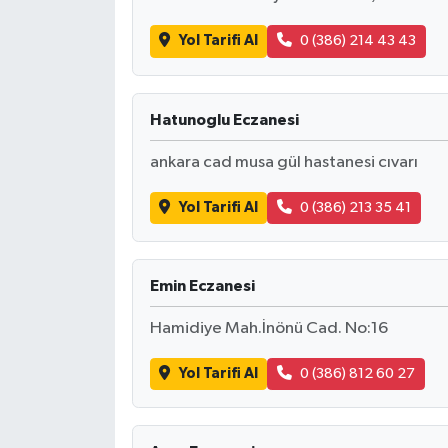
Yol Tarifi Al
0 (386) 214 43 43
Hatunoglu Eczanesi
ankara cad musa gül hastanesi cıvarı
Yol Tarifi Al
0 (386) 213 35 41
Emin Eczanesi
Hamidiye Mah.İnönü Cad. No:16
Yol Tarifi Al
0 (386) 812 60 27