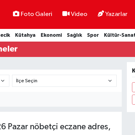
Foto Galeri
Video
Yazarlar
lecik
Kütahya
Ekonomi
Sağlık
Spor
Kültür-Sana
neler
K
 Pazar nöbetçi eczane adres,