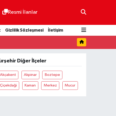
Resmi İlanlar
t
Gizlilik Sözleşmesi
İletişim
ırşehir Diğer İlçeler
Akçakent
Akpinar
Boztepe
Çiçekdaği
Kaman
Merkez
Mucur