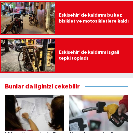
Eskişehir'de kaldırım bu kez
bisiklet ve motosikletlere kaldı
Eskişehir'de kaldırım işgali
tepki topladı
Bunlar da ilginizi çekebilir