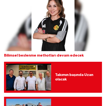
Bilimsel beslenme methotları devam edecek
Takımın başında Uzan
olacak