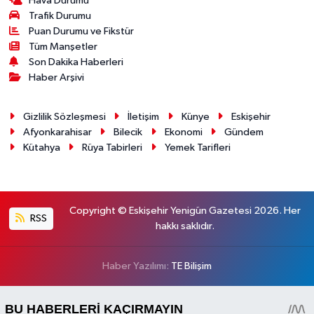
Hava Durumu
Trafik Durumu
Puan Durumu ve Fikstür
Tüm Manşetler
Son Dakika Haberleri
Haber Arşivi
Gizlilik Sözleşmesi
İletişim
Künye
Eskişehir
Afyonkarahisar
Bilecik
Ekonomi
Gündem
Kütahya
Rüya Tabirleri
Yemek Tarifleri
Copyright © Eskişehir Yenigün Gazetesi 2026. Her
RSS
hakkı saklıdır.
Haber Yazılımı:
TE Bilişim