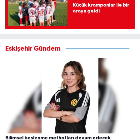
Küçük kramponlar ile bir
araya geldi
Eskişehir Gündem
Bilimsel beslenme methotları devam edecek