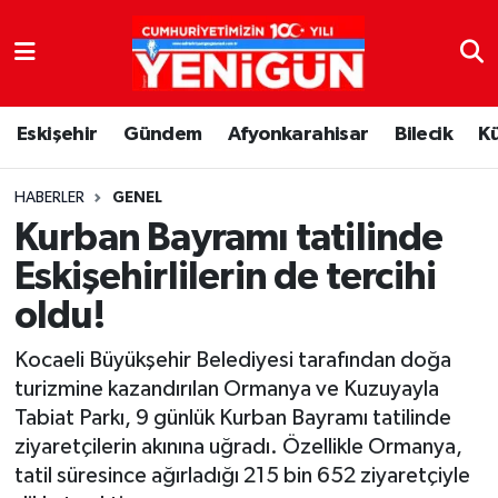
Nöbetçi Eczaneler
Eskişehir
Gündem
Afyonkarahisar
Bilecik
K
Hava Durumu
Trafik Durumu
HABERLER
GENEL
Kurban Bayramı tatilinde
Süper Lig Puan Durumu ve Fikstür
Eskişehirlilerin de tercihi
oldu!
Tüm Manşetler
Kocaeli Büyükşehir Belediyesi tarafından doğa
Son Dakika Haberleri
turizmine kazandırılan Ormanya ve Kuzuyayla
Tabiat Parkı, 9 günlük Kurban Bayramı tatilinde
Haber Arşivi
ziyaretçilerin akınına uğradı. Özellikle Ormanya,
tatil süresince ağırladığı 215 bin 652 ziyaretçiyle