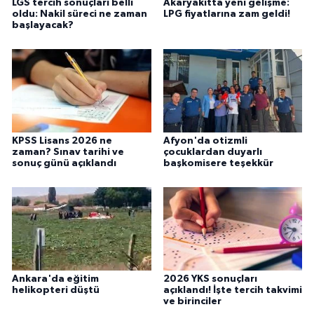
LGS tercih sonuçları belli
Akaryakıtta yeni gelişme:
oldu: Nakil süreci ne zaman
LPG fiyatlarına zam geldi!
başlayacak?
KPSS Lisans 2026 ne
Afyon'da otizmli
zaman? Sınav tarihi ve
çocuklardan duyarlı
sonuç günü açıklandı
başkomisere teşekkür
Ankara'da eğitim
2026 YKS sonuçları
helikopteri düştü
açıklandı! İşte tercih takvimi
ve birinciler