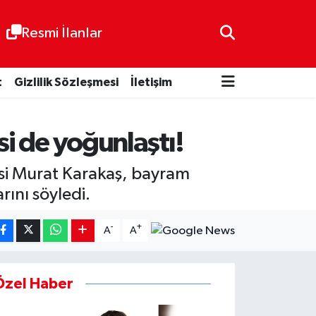
Resmi İlanlar
t
Gizlilik Sözleşmesi
İletişim
si de yoğunlaştı!
cisi Murat Karakaş, bayram
rını söyledi.
-
+
A
A
Özel Haber