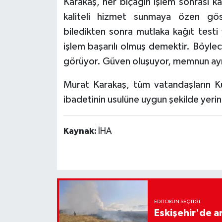
Karakaş, her bıçağın işlem sonrası kağ
kaliteli hizmet sunmaya özen göst
biledikten sonra mutlaka kağıt testi
işlem başarılı olmuş demektir. Böylece
görüyor. Güven oluşuyor, memnun ayrı
Murat Karakaş, tüm vatandaşların K
ibadetinin usulüne uygun şekilde yeri
Kaynak:
İHA
EDITÖRÜN SEÇTIĞI
Eskişehir'de 