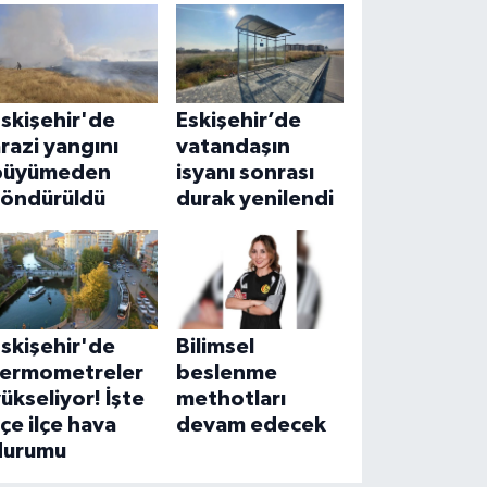
skişehir'de
Eskişehir’de
razi yangını
vatandaşın
büyümeden
isyanı sonrası
söndürüldü
durak yenilendi
skişehir'de
Bilimsel
termometreler
beslenme
ükseliyor! İşte
methotları
lçe ilçe hava
devam edecek
durumu