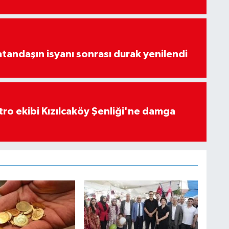
atandaşın isyanı sonrası durak yenilendi
atro ekibi Kızılcaköy Şenliği'ne damga