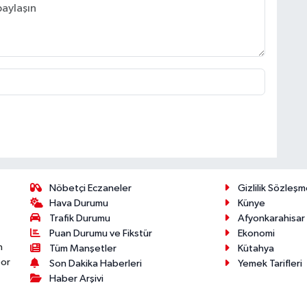
Nöbetçi Eczaneler
Gizlilik Sözleşm
Hava Durumu
Künye
Trafik Durumu
Afyonkarahisar
Puan Durumu ve Fikstür
Ekonomi
n
Tüm Manşetler
Kütahya
por
Son Dakika Haberleri
Yemek Tarifleri
Haber Arşivi