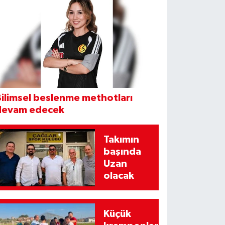
ilimsel beslenme methotları
devam edecek
Takımın
başında
Uzan
olacak
Küçük