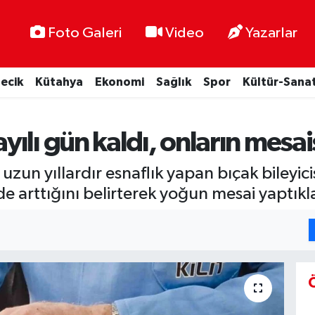
Foto Galeri
Video
Yazarlar
lecik
Kütahya
Ekonomi
Sağlık
Spor
Kültür-Sana
ılı gün kaldı, onların mesai
zun yıllardır esnaflık yapan bıçak bileyi
de arttığını belirterek yoğun mesai yaptıkla