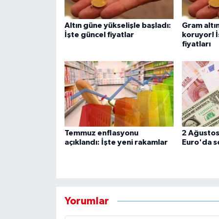
Altın güne yükselişle başladı:
Gram altın
İşte güncel fiyatlar
koruyor! İ
fiyatları
Temmuz enflasyonu
2 Ağustos
açıklandı: İşte yeni rakamlar
Euro'da 
Yorumlar