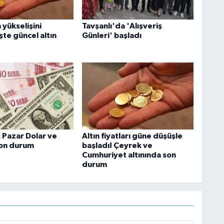
 yükselişini
Tavşanlı'da 'Alışveriş
şte güncel altın
Günleri' başladı
 Pazar Dolar ve
Altın fiyatları güne düşüşle
son durum
başladı! Çeyrek ve
Cumhuriyet altınında son
durum