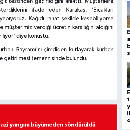
ıt testinden geçirildiğini anlattı. Müşterilere
erdiklerini ifade eden Karakaş, 'Bıçakları
 yapıyoruz. Kağıdı rahat şekilde kesebiliyorsa
 müşterimiz verdiği ücretin karşılığını aldığını
E
lıyor' diye konuştu.
a
urban Bayramı'nı şimdiden kutlayarak kurban
ne getirilmesi temennisinde bulundu.
E
y
i
arazi yangını büyümeden söndürüldü