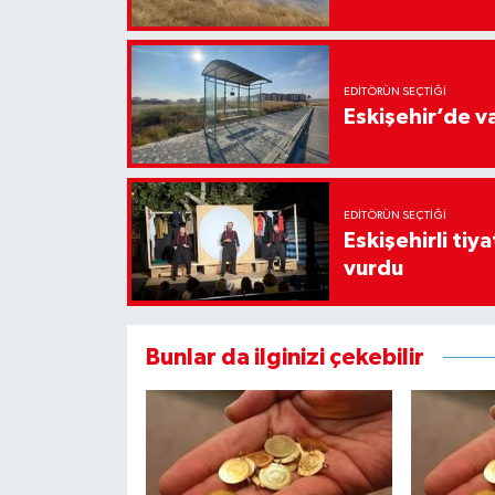
EDITÖRÜN SEÇTIĞI
Eskişehir’de v
EDITÖRÜN SEÇTIĞI
Eskişehirli tiy
vurdu
Bunlar da ilginizi çekebilir