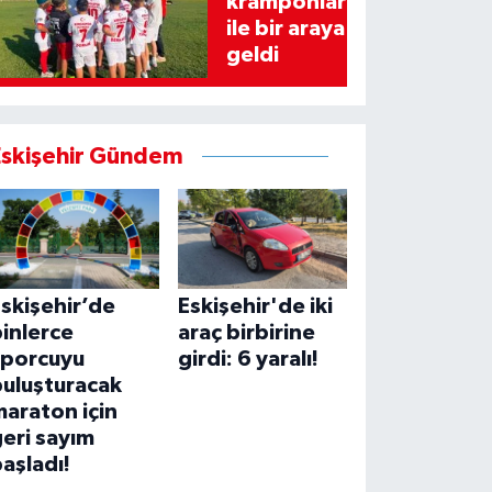
kramponlar
ile bir araya
geldi
Eskişehir Gündem
skişehir’de
Eskişehir'de iki
inlerce
araç birbirine
sporcuyu
girdi: 6 yaralı!
buluşturacak
araton için
eri sayım
aşladı!