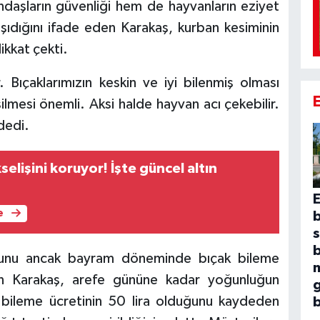
daşların güvenliği hem de hayvanların eziyet
dığını ifade eden Karakaş, kurban kesiminin
ikkat çekti.
 Bıçaklarımızın keskin ve iyi bilenmiş olması
lmesi önemli. Aksi halde hayvan acı çekebilir.
dedi.
selişini koruyor! İşte güncel altın
E
e
b
duğunu ancak bayram döneminde bıçak bileme
m
rten Karakaş, arefe gününe kadar yoğunluğun
g
 bileme ücretinin 50 lira olduğunu kaydeden
b