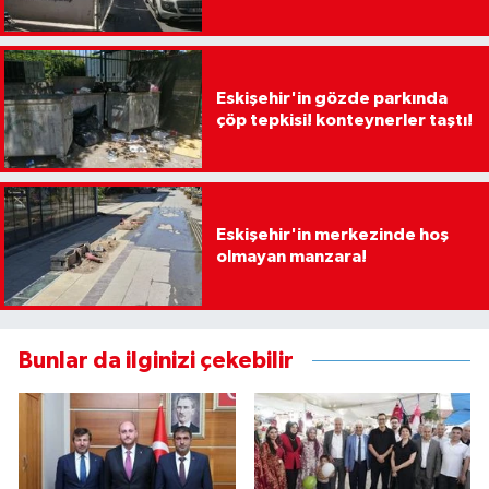
Eskişehir'in gözde parkında
çöp tepkisi! konteynerler taştı!
Eskişehir'in merkezinde hoş
olmayan manzara!
Bunlar da ilginizi çekebilir