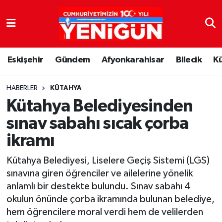
Nöbetçi Eczaneler
Eskişehir
Gündem
Afyonkarahisar
Bilecik
K
Hava Durumu
Trafik Durumu
HABERLER
KÜTAHYA
Kütahya Belediyesinden
Süper Lig Puan Durumu ve Fikstür
sınav sabahı sıcak çorba
ikramı
Tüm Manşetler
Kütahya Belediyesi, Liselere Geçiş Sistemi (LGS)
Son Dakika Haberleri
sınavına giren öğrenciler ve ailelerine yönelik
anlamlı bir destekte bulundu. Sınav sabahı 4
Haber Arşivi
okulun önünde çorba ikramında bulunan belediye,
hem öğrencilere moral verdi hem de velilerden