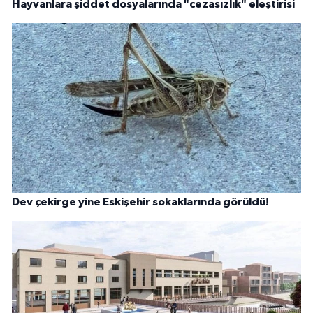
Hayvanlara şiddet dosyalarında "cezasızlık" eleştirisi
Dev çekirge yine Eskişehir sokaklarında görüldü!