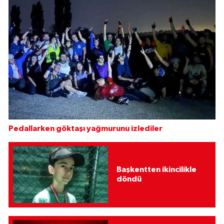
Pedallarken göktaşı yağmurunu izlediler
Başkentten ikincilikle
döndü