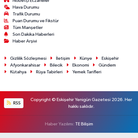
Nöbetçi Eczaneler
Hava Durumu
Trafik Durumu
Puan Durumu ve Fikstür
Tüm Manşetler
Son Dakika Haberleri
Haber Arşivi
Gizlilik Sözleşmesi
İletişim
Künye
Eskişehir
Afyonkarahisar
Bilecik
Ekonomi
Gündem
Kütahya
Rüya Tabirleri
Yemek Tarifleri
Copyright © Eskişehir Yenigün Gazetesi 2026. Her
RSS
hakkı saklıdır.
Haber Yazılımı:
TE Bilişim