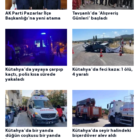
AK Parti Pazarlar İlçe
Tavşanlı'da 'Alışveriş
Başkanlığı'na yeni atama
Günleri' başladı
Kütahya'da yayaya çarpıp
Kütahya'da feci kaza: 1 ölü,
kaçtı, polis kısa sürede
4 yaralı
yakaladı
Kütahya'da bir yanda
Kütahya’da seyir halindeki
düğün coşkusu bir yanda
biçerdöver alev aldı