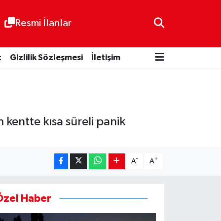
Resmi İlanlar
t
Gizlilik Sözleşmesi
İletişim
entte kısa süreli panik
-
+
A
A
Özel Haber