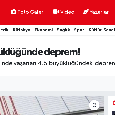
Foto Galeri
Video
Yazarlar
lecik
Kütahya
Ekonomi
Sağlık
Spor
Kültür-Sana
üklüğünde deprem!
inde yaşanan 4.5 büyüklüğündeki deprem k