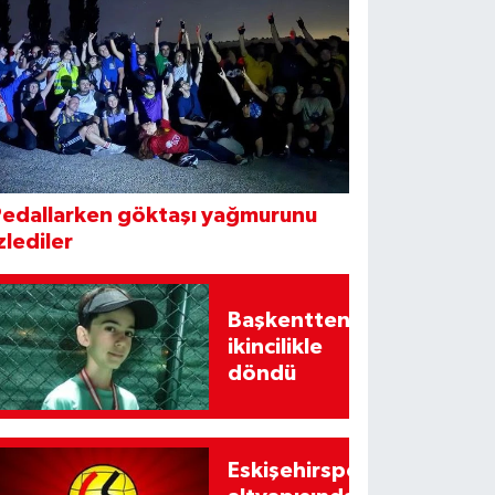
Pedallarken göktaşı yağmurunu
zlediler
Başkentten
ikincilikle
döndü
Eskişehirspor