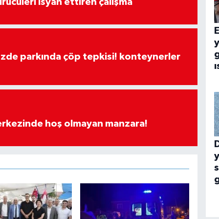
rücüleri isyan ettiren çalışma
E
g
özde parkında çöp tepkisi! konteynerler
ı
merkezinde hoş olmayan manzara!
y