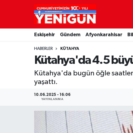
Nöbetçi Eczaneler
Eskişehir
Gündem
Afyonkarahisar
Bi
Hava Durumu
HABERLER
KÜTAHYA
Trafik Durumu
Kütahya'da 4.5 büy
Süper Lig Puan Durumu ve Fikstür
Kütahya'da bugün öğle saatler
yaşattı.
Tüm Manşetler
10.06.2025 - 16:06
Son Dakika Haberleri
YAYINLANMA
Haber Arşivi