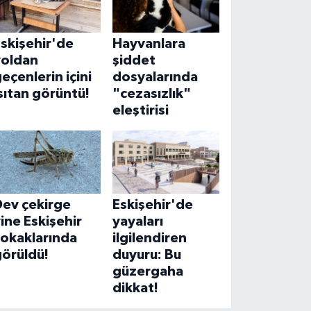
skişehir'de
Hayvanlara
yoldan
şiddet
eçenlerin içini
dosyalarında
sıtan görüntü!
"cezasızlık"
eleştirisi
Dev çekirge
Eskişehir'de
ine Eskişehir
yayaları
sokaklarında
ilgilendiren
görüldü!
duyuru: Bu
güzergaha
dikkat!