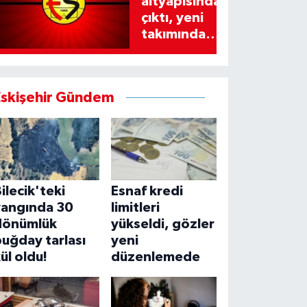
altyapısından
çıktı, yeni
takımında
imzayı attı!
Eskişehir Gündem
ilecik'teki
Esnaf kredi
yangında 30
limitleri
dönümlük
yükseldi, gözler
uğday tarlası
yeni
ül oldu!
düzenlemede