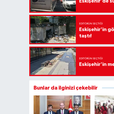
Eskişehir'de sü
EDITÖRÜN SEÇTIĞI
Eskişehir'in g
taştı!
EDITÖRÜN SEÇTIĞI
Eskişehir'in 
Bunlar da ilginizi çekebilir