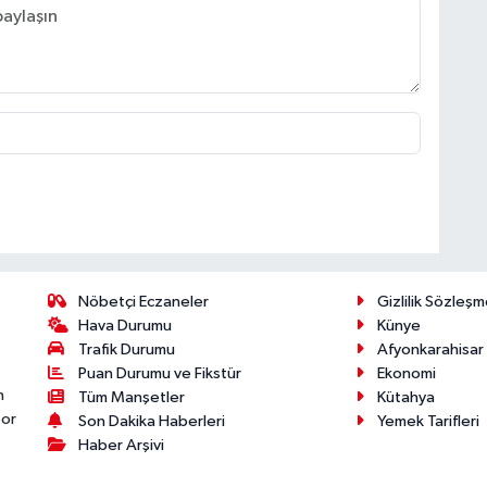
Nöbetçi Eczaneler
Gizlilik Sözleşm
Hava Durumu
Künye
Trafik Durumu
Afyonkarahisar
Puan Durumu ve Fikstür
Ekonomi
n
Tüm Manşetler
Kütahya
por
Son Dakika Haberleri
Yemek Tarifleri
Haber Arşivi