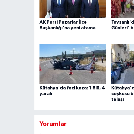
AK Parti Pazarlar İlçe
Tavşanlı'd
Başkanlığı'na yeni atama
Günleri' b
Kütahya'da feci kaza: 1 ölü, 4
Kütahya'd
yaralı
coşkusu b
telaşı
Yorumlar