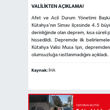
VALİLİKTEN AÇIKLAMA!
Afet ve Acil Durum Yönetimi Başkan
Kütahya'nın Simav ilçesinde 4.5 büy
derinliğinde olan deprem, kısa sürel
hissedildi. Depremde ilk belirlemel
Kütahya Valisi Musa Işın, depremden 
olumsuzluğa rastlanmadığını açıkladı.
Kaynak:
İHA
EDITÖRÜN SEÇTIĞI