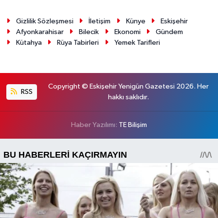
Gizlilik Sözleşmesi
İletişim
Künye
Eskişehir
Afyonkarahisar
Bilecik
Ekonomi
Gündem
Kütahya
Rüya Tabirleri
Yemek Tarifleri
Copyright © Eskişehir Yenigün Gazetesi 2026. Her
RSS
hakkı saklıdır.
Haber Yazılımı:
TE Bilişim