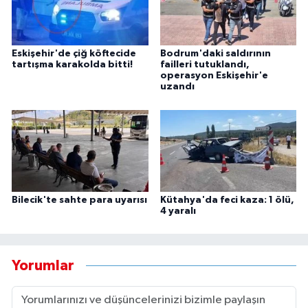
Eskişehir'de çiğ köftecide
Bodrum'daki saldırının
tartışma karakolda bitti!
failleri tutuklandı,
operasyon Eskişehir'e
uzandı
Bilecik'te sahte para uyarısı
Kütahya'da feci kaza: 1 ölü,
4 yaralı
Yorumlar