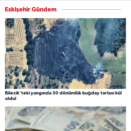
Eskişehir Gündem
Bilecik'teki yangında 30 dönümlük buğday tarlası kül
oldu!