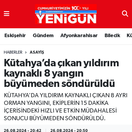
Nöbetçi Eczaneler
Eskişehir
Gündem
Afyonkarahisar
Bilecik
K
Hava Durumu
Trafik Durumu
HABERLER
ASAYIŞ
Kütahya’da çıkan yıldırım
Süper Lig Puan Durumu ve Fikstür
kaynaklı 8 yangın
büyümeden söndürüldü
Tüm Manşetler
KÜTAHYA’DA YILDIRIM KAYNAKLI ÇIKAN 8 AYRI
Son Dakika Haberleri
ORMAN YANGINI, EKİPLERİN 15 DAKİKA
İÇERİSİNDEKİ HIZLI VE ETKİN MÜDAHALESİ
Haber Arşivi
SONUCU BÜYÜMEDEN SÖNDÜRÜLDÜ.
26.08.2024 - 20:42
26.08.2024 - 20:50