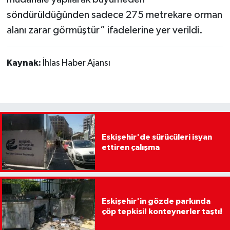
söndürüldüğünden sadece 275 metrekare orman
alanı zarar görmüştür” ifadelerine yer verildi.
Kaynak:
İhlas Haber Ajansı
Eskişehir'de sürücüleri isyan
ettiren çalışma
Eskişehir'in gözde parkında
çöp tepkisi! konteynerler taştı!