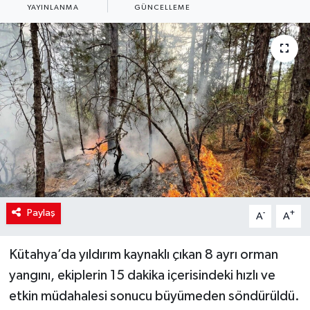
YAYINLANMA
GÜNCELLEME
Paylaş
-
+
A
A
Kütahya’da yıldırım kaynaklı çıkan 8 ayrı orman
yangını, ekiplerin 15 dakika içerisindeki hızlı ve
etkin müdahalesi sonucu büyümeden söndürüldü.