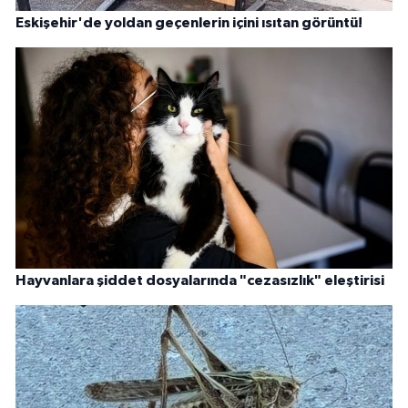
Eskişehir'de yoldan geçenlerin içini ısıtan görüntü!
Hayvanlara şiddet dosyalarında "cezasızlık" eleştirisi