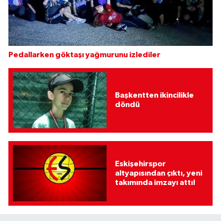
Pedallarken göktaşı yağmurunu izlediler
Başkentten ikincilikle
döndü
Eskişehirspor
altyapısından çıktı, yeni
takımında imzayı attı!