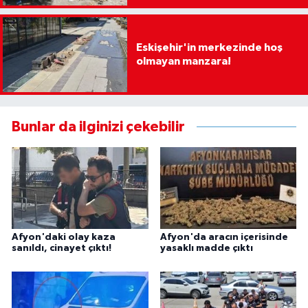
Eskişehir'in merkezinde hoş
olmayan manzara!
Bunlar da ilginizi çekebilir
Afyon'daki olay kaza
Afyon'da aracın içerisinde
sanıldı, cinayet çıktı!
yasaklı madde çıktı