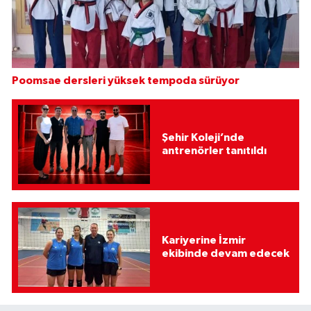
Poomsae dersleri yüksek tempoda sürüyor
Şehir Koleji’nde
antrenörler tanıtıldı
Kariyerine İzmir
ekibinde devam edecek