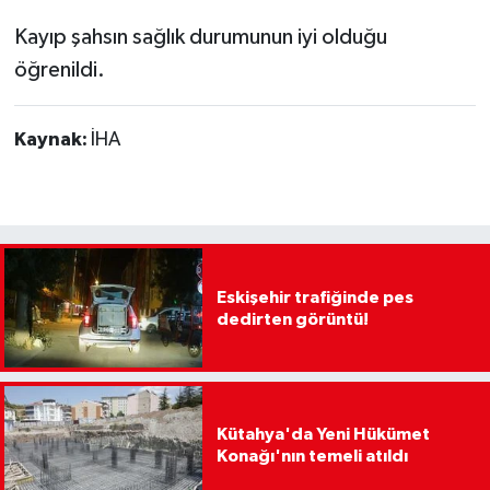
Kayıp şahsın sağlık durumunun iyi olduğu
öğrenildi.
Kaynak:
İHA
Eskişehir trafiğinde pes
dedirten görüntü!
Kütahya'da Yeni Hükümet
Konağı'nın temeli atıldı