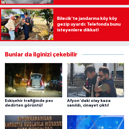
Bilecik'te jandarma köy köy
gezip uyardı: Telefonda bunu
isteyenlere dikkat!
Bunlar da ilginizi çekebilir
Eskişehir trafiğinde pes
Afyon'daki olay kaza
dedirten görüntü!
sanıldı, cinayet çıktı!