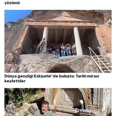
çözümü
Dünya gençliği Eskişehir’de buluştu: Tarihi mirası
keşfettiler