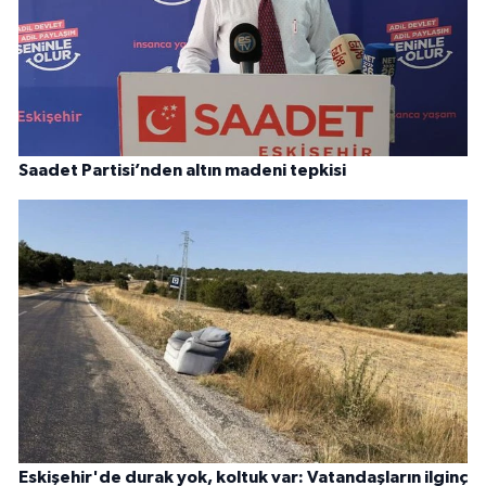
Saadet Partisi’nden altın madeni tepkisi
Eskişehir'de durak yok, koltuk var: Vatandaşların ilginç