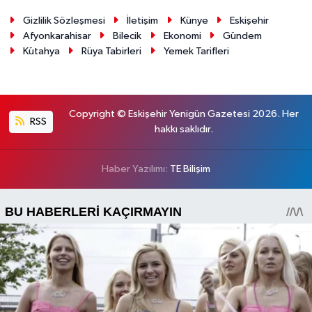
Gizlilik Sözleşmesi
İletişim
Künye
Eskişehir
Afyonkarahisar
Bilecik
Ekonomi
Gündem
Kütahya
Rüya Tabirleri
Yemek Tarifleri
Copyright © Eskişehir Yenigün Gazetesi 2026. Her
RSS
hakkı saklıdır.
Haber Yazılımı:
TE Bilişim