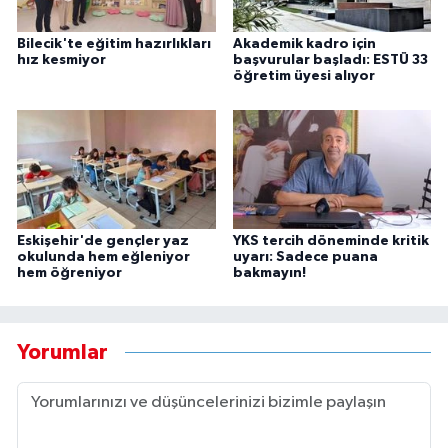
Bilecik'te eğitim hazırlıkları
Akademik kadro için
hız kesmiyor
başvurular başladı: ESTÜ 33
öğretim üyesi alıyor
Eskişehir'de gençler yaz
YKS tercih döneminde kritik
okulunda hem eğleniyor
uyarı: Sadece puana
hem öğreniyor
bakmayın!
Yorumlar