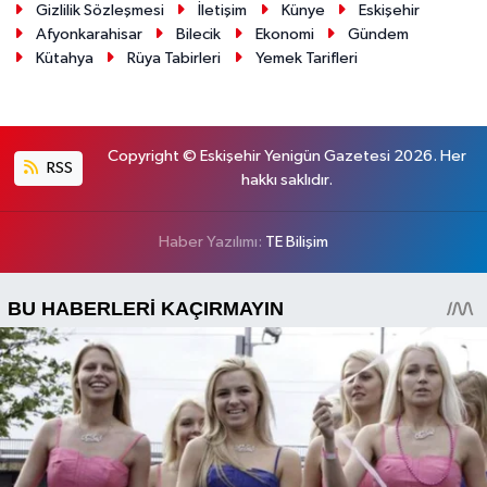
Gizlilik Sözleşmesi
İletişim
Künye
Eskişehir
Afyonkarahisar
Bilecik
Ekonomi
Gündem
Kütahya
Rüya Tabirleri
Yemek Tarifleri
Copyright © Eskişehir Yenigün Gazetesi 2026. Her
RSS
hakkı saklıdır.
Haber Yazılımı:
TE Bilişim