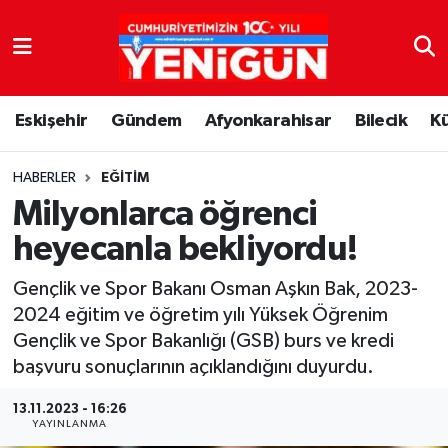
Nöbetçi Eczaneler
Eskişehir
Gündem
Afyonkarahisar
Bilecik
K
Hava Durumu
Trafik Durumu
HABERLER
EĞITIM
Milyonlarca öğrenci
Süper Lig Puan Durumu ve Fikstür
heyecanla bekliyordu!
Tüm Manşetler
Gençlik ve Spor Bakanı Osman Aşkın Bak, 2023-
2024 eğitim ve öğretim yılı Yüksek Öğrenim
Son Dakika Haberleri
Gençlik ve Spor Bakanlığı (GSB) burs ve kredi
başvuru sonuçlarının açıklandığını duyurdu.
Haber Arşivi
13.11.2023 - 16:26
YAYINLANMA