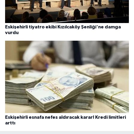
Eskişehirli tiyatro ekibi Kızılcaköy Şenliği'ne damga
vurdu
Eskişehirli esnafa nefes aldıracak karar! Kredi limitleri
arttı