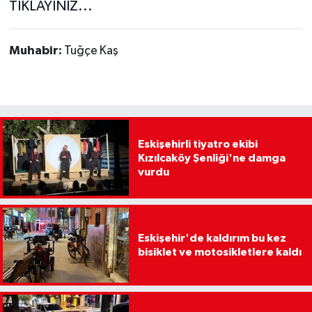
TIKLAYINIZ...
Muhabir:
Tuğçe Kaş
Eskişehirli tiyatro ekibi
Kızılcaköy Şenliği'ne damga
vurdu
Eskişehir'de kaldırım bu kez
bisiklet ve motosikletlere kaldı