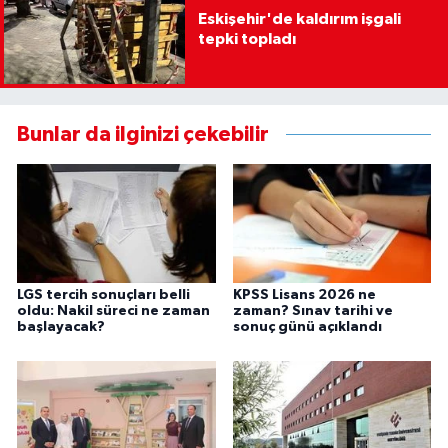
Eskişehir'de kaldırım işgali
tepki topladı
Bunlar da ilginizi çekebilir
LGS tercih sonuçları belli
KPSS Lisans 2026 ne
oldu: Nakil süreci ne zaman
zaman? Sınav tarihi ve
başlayacak?
sonuç günü açıklandı