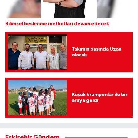
Bilimsel beslenme methotları devam edecek
Takımın başında Uzan
olacak
Küçük kramponlar ile bir
araya geldi
Eskişehir Gündem