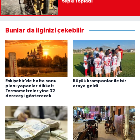
tepki topladı
Bunlar da ilginizi çekebilir
Eskişehir’de hafta sonu
Küçük kramponlar ile bir
planı yapanlar dikkat:
araya geldi
Termometreler yine 32
dereceyi gösterecek