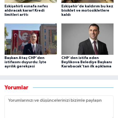
Eskişehirli esnafa nefes
Eskişehir'de kaldırım bu kez
aldıracak karar! Kredi
bisiklet ve motosikletlere
limitleri arttı
kaldı
Başkan Ataç CHP'den
CHP'den istifa eden
istifasını duyurdu: İşte
Beylikova Belediye Başkanı
ayrılık gerekçesi
Karabacak'tan ilk açıklama
Yorumlar