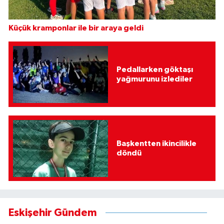
Küçük kramponlar ile bir araya geldi
Pedallarken göktaşı
yağmurunu izlediler
Başkentten ikincilikle
döndü
Eskişehir Gündem