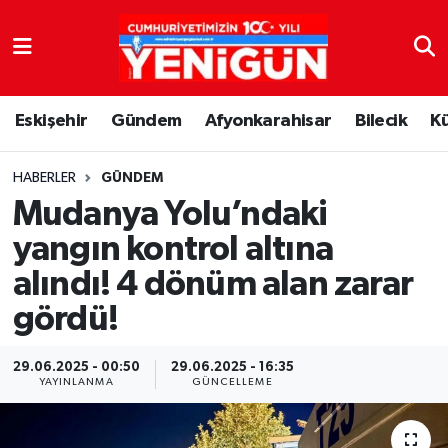
Nöbetçi Eczaneler
Eskişehir
Gündem
Afyonkarahisar
Bilecik
K
Hava Durumu
Trafik Durumu
HABERLER
GÜNDEM
Mudanya Yolu’ndaki
Süper Lig Puan Durumu ve Fikstür
yangın kontrol altına
alındı! 4 dönüm alan zarar
Tüm Manşetler
gördü!
Son Dakika Haberleri
29.06.2025 - 00:50
29.06.2025 - 16:35
Haber Arşivi
YAYINLANMA
GÜNCELLEME