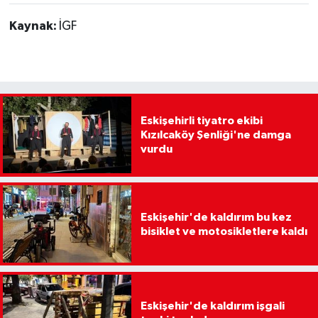
Kaynak:
İGF
Eskişehirli tiyatro ekibi
Kızılcaköy Şenliği'ne damga
vurdu
Eskişehir'de kaldırım bu kez
bisiklet ve motosikletlere kaldı
Eskişehir'de kaldırım işgali