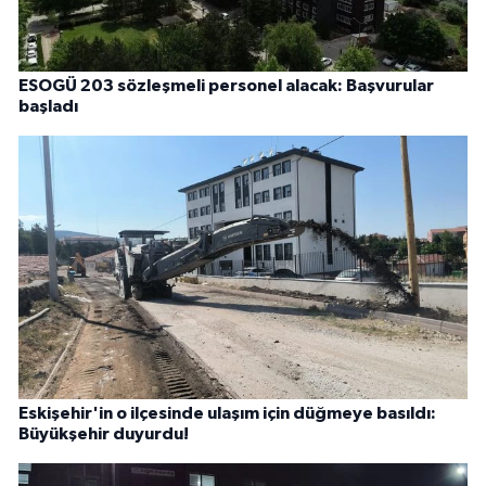
ESOGÜ 203 sözleşmeli personel alacak: Başvurular
başladı
Eskişehir'in o ilçesinde ulaşım için düğmeye basıldı:
Büyükşehir duyurdu!