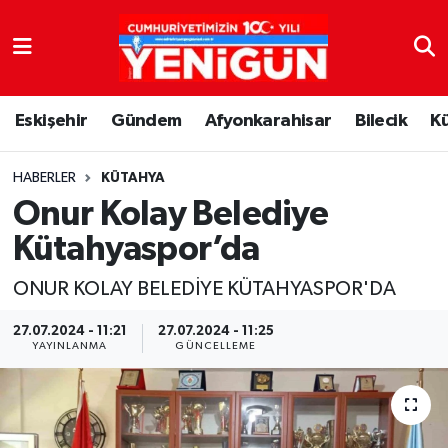
Nöbetçi Eczaneler
Eskişehir
Gündem
Afyonkarahisar
Bilecik
K
Hava Durumu
Trafik Durumu
HABERLER
KÜTAHYA
Onur Kolay Belediye
Süper Lig Puan Durumu ve Fikstür
Kütahyaspor’da
Tüm Manşetler
ONUR KOLAY BELEDİYE KÜTAHYASPOR'DA
Son Dakika Haberleri
27.07.2024 - 11:21
27.07.2024 - 11:25
YAYINLANMA
GÜNCELLEME
Haber Arşivi