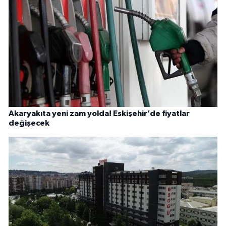
Akaryakıta yeni zam yolda! Eskişehir’de fiyatlar
değişecek