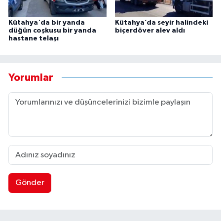
Kütahya'da bir yanda
Kütahya’da seyir halindeki
düğün coşkusu bir yanda
biçerdöver alev aldı
hastane telaşı
Yorumlar
Gönder