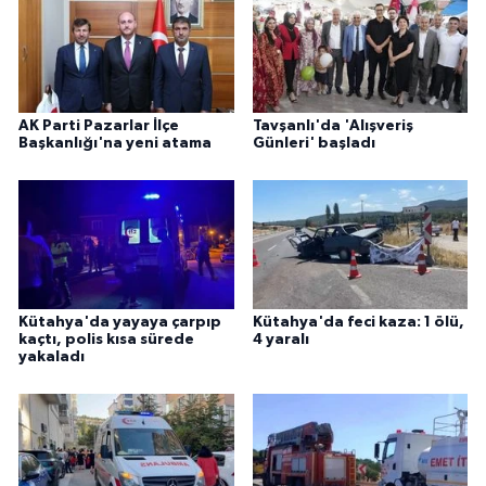
AK Parti Pazarlar İlçe
Tavşanlı'da 'Alışveriş
Başkanlığı'na yeni atama
Günleri' başladı
Kütahya'da yayaya çarpıp
Kütahya'da feci kaza: 1 ölü,
kaçtı, polis kısa sürede
4 yaralı
yakaladı