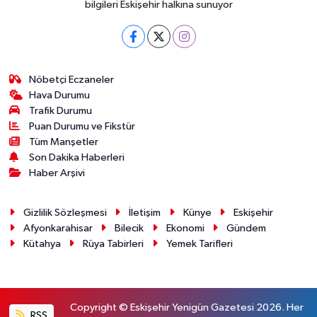
bilgileri Eskişehir halkına sunuyor
Nöbetçi Eczaneler
Hava Durumu
Trafik Durumu
Puan Durumu ve Fikstür
Tüm Manşetler
Son Dakika Haberleri
Haber Arşivi
Gizlilik Sözleşmesi
İletişim
Künye
Eskişehir
Afyonkarahisar
Bilecik
Ekonomi
Gündem
Kütahya
Rüya Tabirleri
Yemek Tarifleri
Copyright © Eskişehir Yenigün Gazetesi 2026. Her
RSS