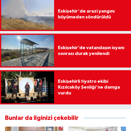
Eskişehir'de arazi yangını
büyümeden söndürüldü
Eskişehir’de vatandaşın isyanı
sonrası durak yenilendi
Eskişehirli tiyatro ekibi
Kızılcaköy Şenliği'ne damga
vurdu
Bunlar da ilginizi çekebilir