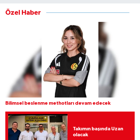
Özel Haber
Bilimsel beslenme methotları devam edecek
Takımın başında Uzan
olacak