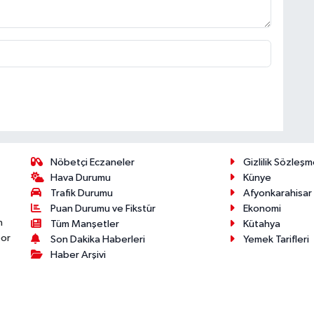
Nöbetçi Eczaneler
Gizlilik Sözleşm
Hava Durumu
Künye
Trafik Durumu
Afyonkarahisar
Puan Durumu ve Fikstür
Ekonomi
n
Tüm Manşetler
Kütahya
por
Son Dakika Haberleri
Yemek Tarifleri
Haber Arşivi