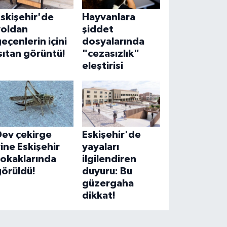
skişehir'de
Hayvanlara
yoldan
şiddet
eçenlerin içini
dosyalarında
sıtan görüntü!
"cezasızlık"
eleştirisi
Dev çekirge
Eskişehir'de
ine Eskişehir
yayaları
sokaklarında
ilgilendiren
görüldü!
duyuru: Bu
güzergaha
dikkat!