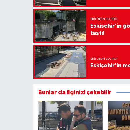
EDITÖRÜN SEÇTIĞI
Eskişehir'in g
taştı!
EDITÖRÜN SEÇTIĞI
Eskişehir'in 
Bunlar da ilginizi çekebilir