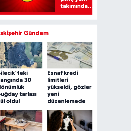
takımında
imzayı attı!
Eskişehir Gündem
ilecik'teki
Esnaf kredi
yangında 30
limitleri
dönümlük
yükseldi, gözler
uğday tarlası
yeni
ül oldu!
düzenlemede