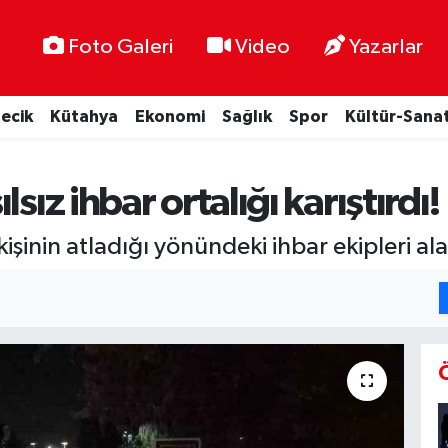
Foto Galeri
Video
Yazarlar
lecik
Kütahya
Ekonomi
Sağlık
Spor
Kültür-Sana
sız ihbar ortalığı karıştırdı!
kişinin atladığı yönündeki ihbar ekipleri al