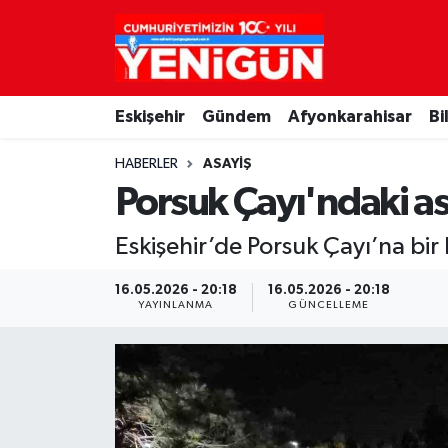
Nöbetçi Eczaneler
Eskişehir
Gündem
Afyonkarahisar
Bi
Hava Durumu
HABERLER
ASAYIŞ
Trafik Durumu
Porsuk Çayı'ndaki asıl
Süper Lig Puan Durumu ve Fikstür
Eskişehir’de Porsuk Çayı’na bir 
Tüm Manşetler
16.05.2026 - 20:18
16.05.2026 - 20:18
YAYINLANMA
GÜNCELLEME
Son Dakika Haberleri
Haber Arşivi