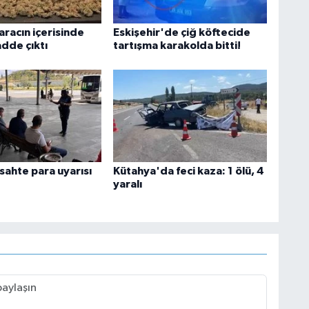
aracın içerisinde
Eskişehir'de çiğ köftecide
adde çıktı
tartışma karakolda bitti!
 sahte para uyarısı
Kütahya'da feci kaza: 1 ölü, 4
yaralı