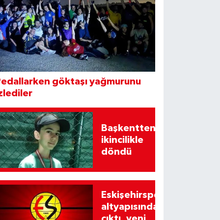
Pedallarken göktaşı yağmurunu
zlediler
Başkentten
ikincilikle
döndü
Eskişehirspor
altyapısından
çıktı, yeni