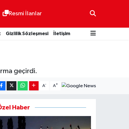
Resmi İlanlar
t
Gizlilik Sözleşmesi
İletişim
arma geçirdi.
-
+
A
A
Özel Haber