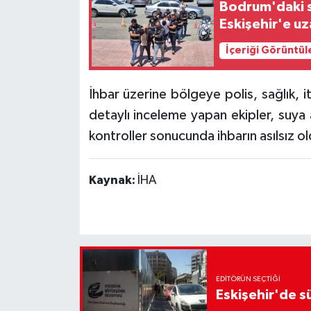
Bodrum'daki sa
Eskişehir'e u
İçeriği Görüntül
İhbar üzerine bölgeye polis, sağlık, 
detaylı inceleme yapan ekipler, suya 
kontroller sonucunda ihbarın asılsız ol
Kaynak:
İHA
EDITÖRÜN SEÇTIĞI
Eskişehir'de sü