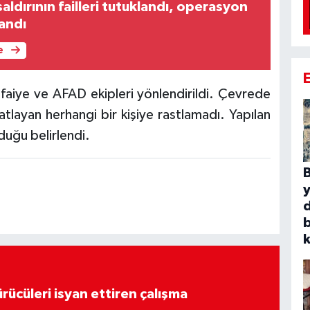
ldırının failleri tutuklandı, operasyon
zandı
e
itfaiye ve AFAD ekipleri yönlendirildi. Çevrede
atlayan herhangi bir kişiye rastlamadı. Yapılan
duğu belirlendi.
B
b
k
rücüleri isyan ettiren çalışma