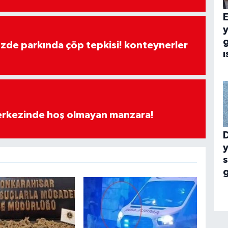
E
g
özde parkında çöp tepkisi! konteynerler
ı
merkezinde hoş olmayan manzara!
y