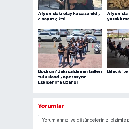
Afyon'daki olay kaza sanıldı,
Afyon'da 
cinayet çıktı!
yasaklı m
Bodrum'daki saldırının failleri
Bilecik'te
tutuklandı, operasyon
Eskişehir'e uzandı
Yorumlar