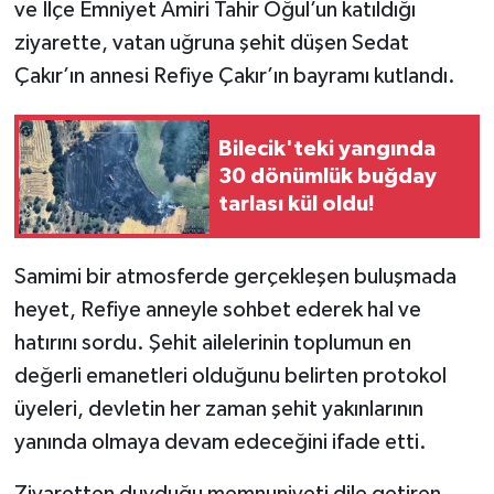
ve İlçe Emniyet Amiri Tahir Oğul’un katıldığı
ziyarette, vatan uğruna şehit düşen Sedat
Çakır’ın annesi Refiye Çakır’ın bayramı kutlandı.
Bilecik'teki yangında
30 dönümlük buğday
tarlası kül oldu!
Samimi bir atmosferde gerçekleşen buluşmada
heyet, Refiye anneyle sohbet ederek hal ve
hatırını sordu. Şehit ailelerinin toplumun en
değerli emanetleri olduğunu belirten protokol
üyeleri, devletin her zaman şehit yakınlarının
yanında olmaya devam edeceğini ifade etti.