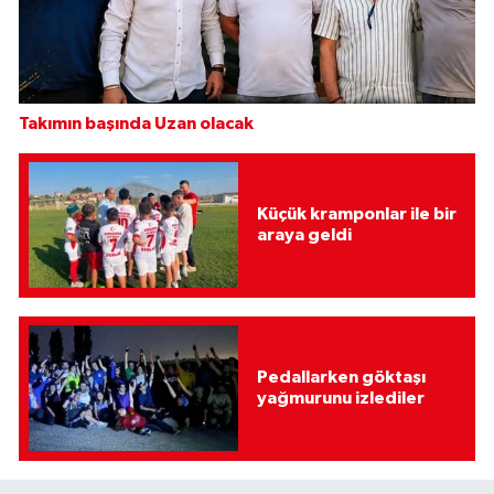
Takımın başında Uzan olacak
Küçük kramponlar ile bir
araya geldi
Pedallarken göktaşı
yağmurunu izlediler