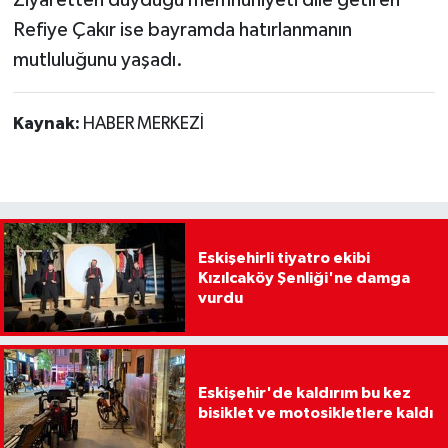
Ziyaretten duyduğu memnuniyeti dile getiren
Refiye Çakır ise bayramda hatırlanmanın
mutluluğunu yaşadı.
Kaynak:
HABER MERKEZİ
Eskişehirli tiyatro ekibi
Kızılcaköy Şenliği'ne damga
vurdu
Eskişehir'de kaldırım bu kez
bisiklet ve motosikletlere kaldı