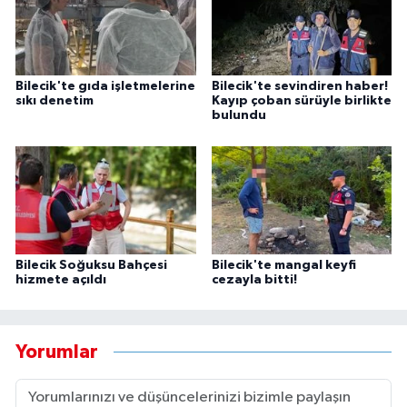
Bilecik'te gıda işletmelerine
Bilecik'te sevindiren haber!
sıkı denetim
Kayıp çoban sürüyle birlikte
bulundu
Bilecik Soğuksu Bahçesi
Bilecik'te mangal keyfi
hizmete açıldı
cezayla bitti!
Yorumlar