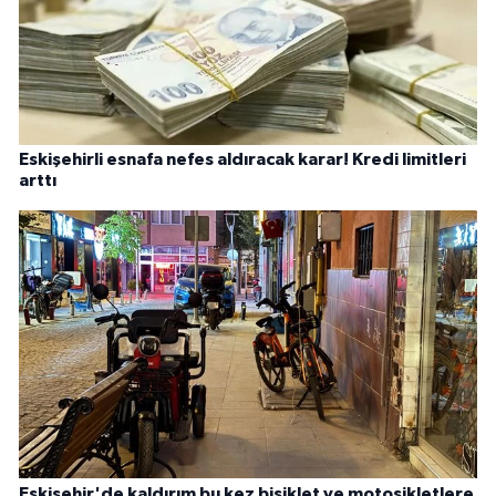
Eskişehirli esnafa nefes aldıracak karar! Kredi limitleri
arttı
Eskişehir'de kaldırım bu kez bisiklet ve motosikletlere