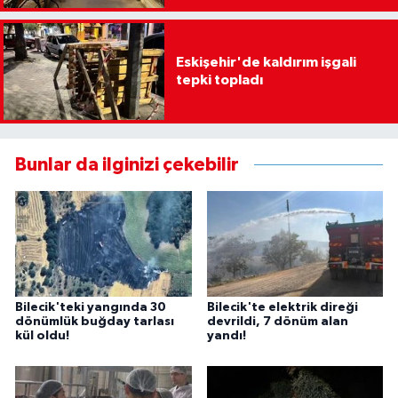
Eskişehir'de kaldırım işgali
tepki topladı
Bunlar da ilginizi çekebilir
Bilecik'teki yangında 30
Bilecik'te elektrik direği
dönümlük buğday tarlası
devrildi, 7 dönüm alan
kül oldu!
yandı!