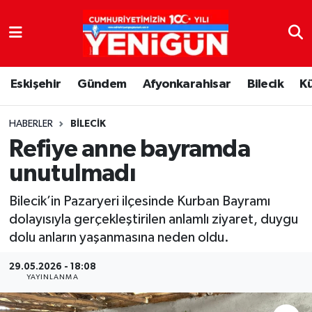
Nöbetçi Eczaneler
Eskişehir
Gündem
Afyonkarahisar
Bilecik
K
Hava Durumu
Trafik Durumu
HABERLER
BILECIK
Refiye anne bayramda
Süper Lig Puan Durumu ve Fikstür
unutulmadı
Tüm Manşetler
Bilecik’in Pazaryeri ilçesinde Kurban Bayramı
dolayısıyla gerçekleştirilen anlamlı ziyaret, duygu
Son Dakika Haberleri
dolu anların yaşanmasına neden oldu.
Haber Arşivi
29.05.2026 - 18:08
YAYINLANMA