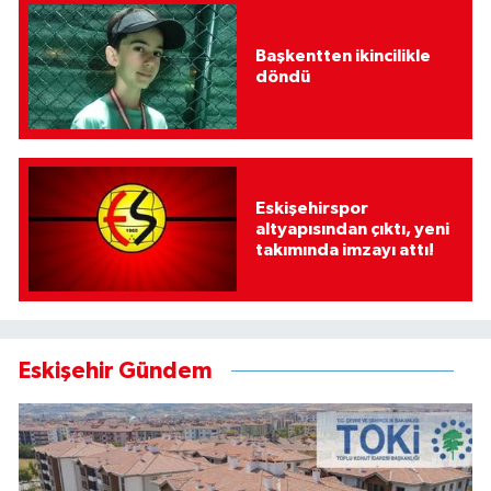
Başkentten ikincilikle
döndü
Eskişehirspor
altyapısından çıktı, yeni
takımında imzayı attı!
Eskişehir Gündem