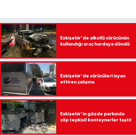
Eskişehir'de alkollü sürücünün
kullandığı araç hurdaya döndü
Eskişehir'de sürücüleri isyan
ettiren çalışma
Eskişehir'in gözde parkında
çöp tepkisi! konteynerler taştı!