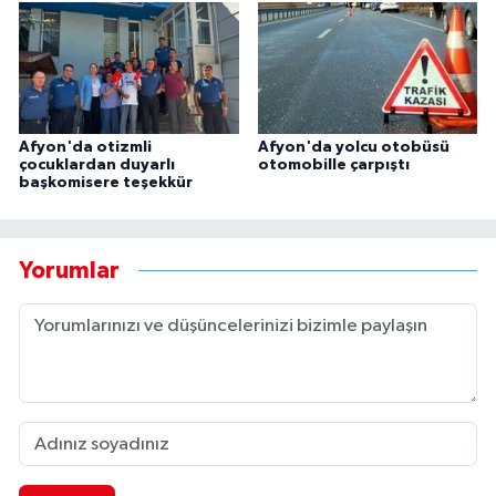
Afyon'da otizmli
Afyon'da yolcu otobüsü
çocuklardan duyarlı
otomobille çarpıştı
başkomisere teşekkür
Yorumlar