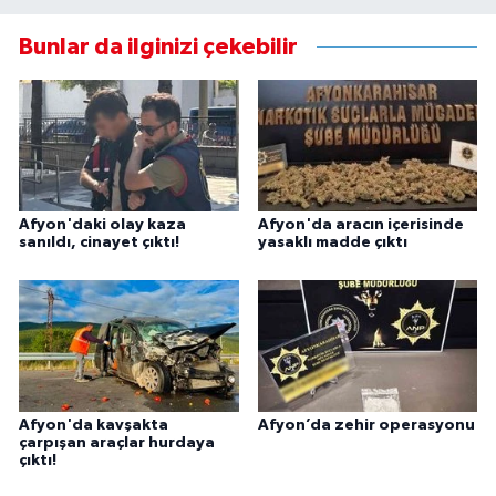
Bunlar da ilginizi çekebilir
Afyon'daki olay kaza
Afyon'da aracın içerisinde
sanıldı, cinayet çıktı!
yasaklı madde çıktı
Afyon'da kavşakta
Afyon’da zehir operasyonu
çarpışan araçlar hurdaya
çıktı!