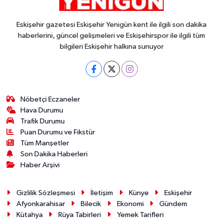
Eskişehir gazetesi Eskişehir Yenigün kent ile ilgili son dakika
haberlerini, güncel gelişmeleri ve Eskişehirspor ile ilgili tüm
bilgileri Eskişehir halkına sunuyor
Nöbetçi Eczaneler
Hava Durumu
Trafik Durumu
Puan Durumu ve Fikstür
Tüm Manşetler
Son Dakika Haberleri
Haber Arşivi
Gizlilik Sözleşmesi
İletişim
Künye
Eskişehir
Afyonkarahisar
Bilecik
Ekonomi
Gündem
Kütahya
Rüya Tabirleri
Yemek Tarifleri