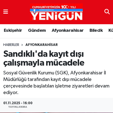
Nöbetçi Eczaneler
Eskişehir
Gündem
Afyonkarahisar
Bilecik
K
Hava Durumu
Trafik Durumu
HABERLER
AFYONKARAHISAR
Sandıklı'da kayıt dışı
Süper Lig Puan Durumu ve Fikstür
çalışmayla mücadele
Tüm Manşetler
Sosyal Güvenlik Kurumu (SGK), Afyonkarahisar İl
Müdürlüğü tarafından kayıt dışı mücadele
Son Dakika Haberleri
çerçevesinde başlatılan işletme ziyaretleri devam
ediyor.
Haber Arşivi
01.11.2025 - 16:00
YAYINLANMA