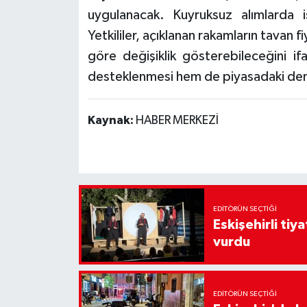
uygulanacak. Kuyruksuz alımlarda is
Yetkililer, açıklanan rakamların tavan f
göre değişiklik gösterebileceğini if
desteklenmesi hem de piyasadaki den
Kaynak:
HABER MERKEZİ
EDITÖRÜN SEÇTIĞI
Eskişehirli tiy
vurdu
EDITÖRÜN SEÇTIĞI