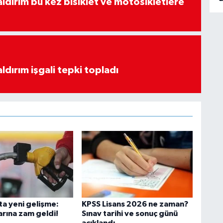
aldırım bu kez bisiklet ve motosikletlere
ldırım işgali tepki topladı
ta yeni gelişme:
KPSS Lisans 2026 ne zaman?
arına zam geldi!
Sınav tarihi ve sonuç günü