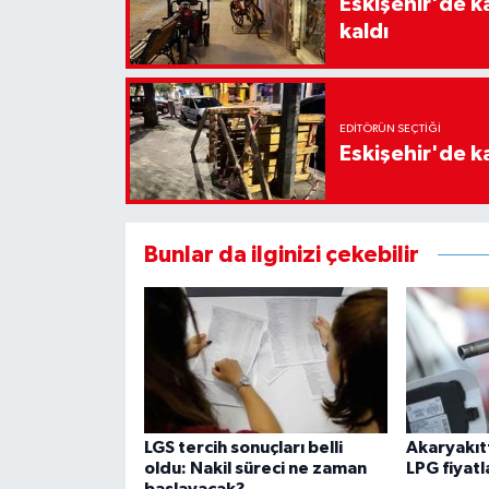
Eskişehir'de k
kaldı
EDITÖRÜN SEÇTIĞI
Eskişehir'de ka
Bunlar da ilginizi çekebilir
LGS tercih sonuçları belli
Akaryakıt
oldu: Nakil süreci ne zaman
LPG fiyatl