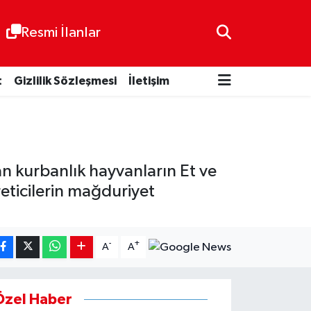
Resmi İlanlar
t
Gizlilik Sözleşmesi
İletişim
an kurbanlık hayvanların Et ve
eticilerin mağduriyet
-
+
A
A
Özel Haber