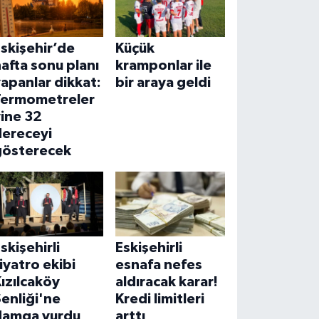
skişehir’de
Küçük
afta sonu planı
kramponlar ile
apanlar dikkat:
bir araya geldi
Termometreler
ine 32
dereceyi
gösterecek
skişehirli
Eskişehirli
iyatro ekibi
esnafa nefes
ızılcaköy
aldıracak karar!
enliği'ne
Kredi limitleri
damga vurdu
arttı