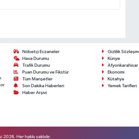
Nöbetçi Eczaneler
Gizlilik Sözleşm
Hava Durumu
Künye
Trafik Durumu
Afyonkarahisar
Puan Durumu ve Fikstür
Ekonomi
n
Tüm Manşetler
Kütahya
por
Son Dakika Haberleri
Yemek Tarifleri
Haber Arşivi
 2026. Her hakkı saklıdır.