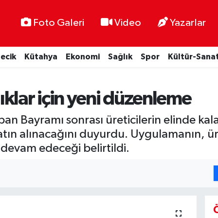
Foto Galeri
Video
Yazarlar
lecik
Kütahya
Ekonomi
Sağlık
Spor
Kültür-Sana
klar için yeni düzenleme
n Bayramı sonrası üreticilerin elinde kal
tın alınacağını duyurdu. Uygulamanın, ür
devam edeceği belirtildi.