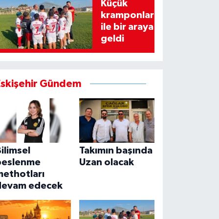
Küçük
kramponlar
ile bir araya
geldi
Eskişehir Gündem
ilimsel
Takımın başında
beslenme
Uzan olacak
methotları
devam edecek