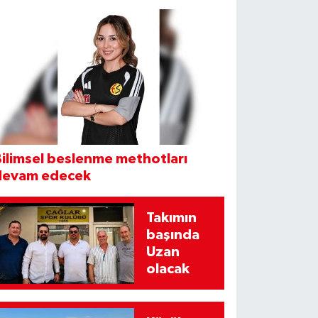
ilimsel beslenme methotları
devam edecek
Takımın
başında
Uzan
olacak