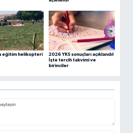
açıklandı
 eğitim helikopteri
2026 YKS sonuçları açıklandı!
İşte tercih takvimi ve
birinciler