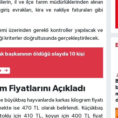
lerin, il ve ilçe tarım müdürlüklerinden alınan
iriş evrakları, kira ve nakliye faturaları gibi
mi üzerinden gerekli kontroller yapılacak ve
ği kriterler doğrultusunda gerçekleştirilecek.
k başkanının öldüğü olayda 10 kişi
e
B
m Fiyatlarını Açıkladı
göre büyükbaş hayvanlarda karkas kilogram fiyatı
kte ise 470 TL olarak belirlendi. Küçükbaş
toklu için 410 TL, koyun için 400 TL fiyat