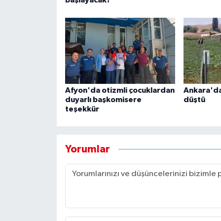
başlayacak?
Afyon'da otizmli çocuklardan
Ankara'da
duyarlı başkomisere
düştü
teşekkür
Yorumlar