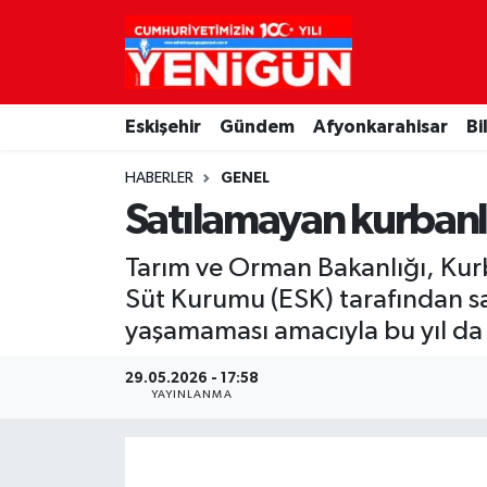
Nöbetçi Eczaneler
Eskişehir
Gündem
Afyonkarahisar
Bi
Hava Durumu
HABERLER
GENEL
Trafik Durumu
Satılamayan kurbanlı
Süper Lig Puan Durumu ve Fikstür
Tarım ve Orman Bakanlığı, Kurba
Süt Kurumu (ESK) tarafından sa
Tüm Manşetler
yaşamaması amacıyla bu yıl da 
Son Dakika Haberleri
29.05.2026 - 17:58
YAYINLANMA
Haber Arşivi