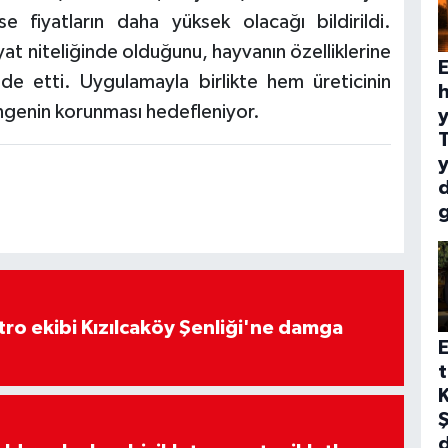
e fiyatların daha yüksek olacağı bildirildi.
iyat niteliğinde olduğunu, hayvanın özelliklerine
E
ade etti. Uygulamayla birlikte hem üreticinin
h
genin korunması hedefleniyor.
y
y
atro ekibi Kızılcaköy Şenliği'ne damga
E
t
K
Ş