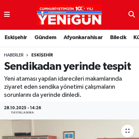
Nöbetçi Eczaneler
Eskişehir
Gündem
Afyonkarahisar
Bilecik
K
Hava Durumu
Trafik Durumu
HABERLER
ESKIŞEHIR
Sendikadan yerinde tespit
Süper Lig Puan Durumu ve Fikstür
Yeni ataması yapılan idarecileri makamlarında
ziyaret eden sendika yönetimi çalışmaların
Tüm Manşetler
sorunlarını da yerinde dinledi.
Son Dakika Haberleri
28.10.2025 - 14:26
YAYINLANMA
Haber Arşivi