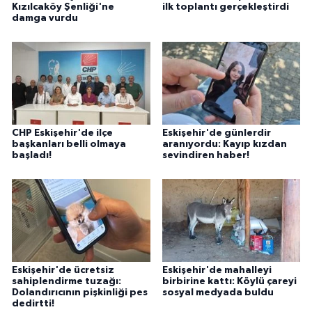
Kızılcaköy Şenliği'ne
ilk toplantı gerçekleştirdi
damga vurdu
CHP Eskişehir'de ilçe
Eskişehir'de günlerdir
başkanları belli olmaya
aranıyordu: Kayıp kızdan
başladı!
sevindiren haber!
Eskişehir'de ücretsiz
Eskişehir'de mahalleyi
sahiplendirme tuzağı:
birbirine kattı: Köylü çareyi
Dolandırıcının pişkinliği pes
sosyal medyada buldu
dedirtti!