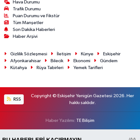
Hava Durumu
Trafik Durumu
Puan Durumu ve Fikstür
Tüm Manşetler
Son Dakika Haberleri
Haber Arşivi
Gizlilik Sözleşmesi
İletişim
Künye
Eskişehir
Afyonkarahisar
Bilecik
Ekonomi
Gündem
Kütahya
Rüya Tabirleri
Yemek Tarifleri
Copyright © Eskişehir Yenigün Gazetesi 2026. Her
RSS
hakkı saklıdır.
Haber Yazılımı:
TE Bilişim