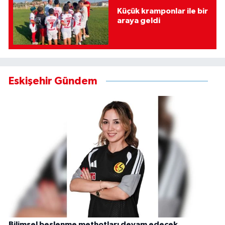
Küçük kramponlar ile bir
araya geldi
Eskişehir Gündem
Bilimsel beslenme methotları devam edecek