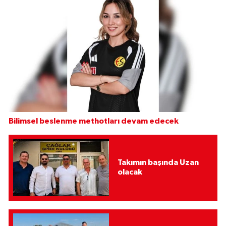
Bilimsel beslenme methotları devam edecek
Takımın başında Uzan
olacak