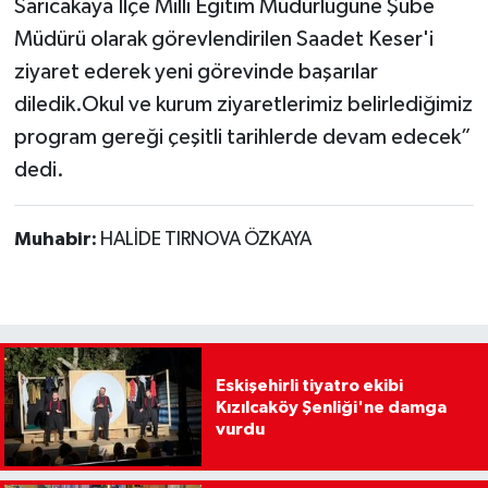
Sarıcakaya İlçe Milli Eğitim Müdürlüğüne Şube
Müdürü olarak görevlendirilen Saadet Keser'i
ziyaret ederek yeni görevinde başarılar
diledik.Okul ve kurum ziyaretlerimiz belirlediğimiz
program gereği çeşitli tarihlerde devam edecek”
dedi.
Muhabir:
HALİDE TIRNOVA ÖZKAYA
Eskişehirli tiyatro ekibi
Kızılcaköy Şenliği'ne damga
vurdu