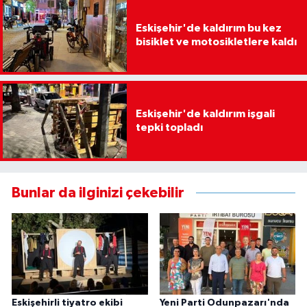
Eskişehir'de kaldırım bu kez
bisiklet ve motosikletlere kaldı
Eskişehir'de kaldırım işgali
tepki topladı
Bunlar da ilginizi çekebilir
Eskişehirli tiyatro ekibi
Yeni Parti Odunpazarı'nda