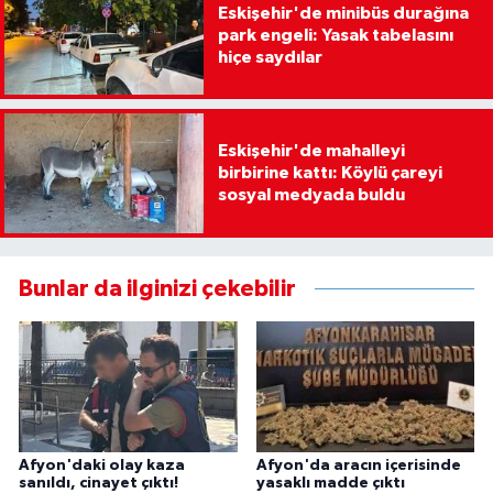
Eskişehir'de minibüs durağına
park engeli: Yasak tabelasını
hiçe saydılar
Eskişehir'de mahalleyi
birbirine kattı: Köylü çareyi
sosyal medyada buldu
Bunlar da ilginizi çekebilir
Afyon'daki olay kaza
Afyon'da aracın içerisinde
sanıldı, cinayet çıktı!
yasaklı madde çıktı