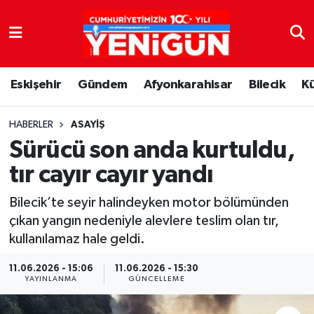
Nöbetçi Eczaneler
Eskişehir
Gündem
Afyonkarahisar
Bilecik
K
Hava Durumu
Trafik Durumu
HABERLER
ASAYIŞ
Sürücü son anda kurtuldu,
Süper Lig Puan Durumu ve Fikstür
tır cayır cayır yandı
Tüm Manşetler
Bilecik’te seyir halindeyken motor bölümünden
çıkan yangın nedeniyle alevlere teslim olan tır,
Son Dakika Haberleri
kullanılamaz hale geldi.
Haber Arşivi
11.06.2026 - 15:06
11.06.2026 - 15:30
YAYINLANMA
GÜNCELLEME