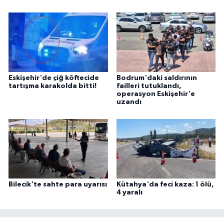
Eskişehir'de çiğ köftecide
Bodrum'daki saldırının
tartışma karakolda bitti!
failleri tutuklandı,
operasyon Eskişehir'e
uzandı
Bilecik'te sahte para uyarısı
Kütahya'da feci kaza: 1 ölü,
4 yaralı