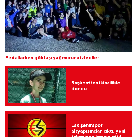
Pedallarken göktaşı yağmurunu izlediler
Başkentten ikincilikle
döndü
Eskişehirspor
altyapısından çıktı, yeni
takımında imzayı attı!