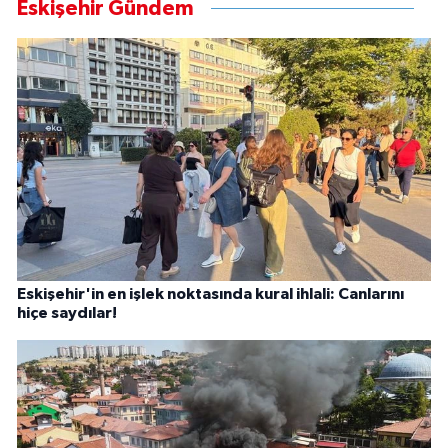
Eskişehir Gündem
Eskişehir'in en işlek noktasında kural ihlali: Canlarını
hiçe saydılar!