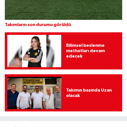
Takımların son durumu görüldü
Bilimsel beslenme
methotları devam
edecek
Takımın başında Uzan
olacak