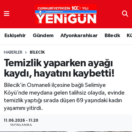
Nöbetçi Eczaneler
Eskişehir
Gündem
Afyonkarahisar
Bilecik
K
Hava Durumu
Trafik Durumu
HABERLER
BILECIK
Temizlik yaparken ayağı
Süper Lig Puan Durumu ve Fikstür
kaydı, hayatını kaybetti!
Tüm Manşetler
Bilecik’in Osmaneli ilçesine bağlı Selimiye
Köyü’nde meydana gelen talihsiz olayda, evinde
Son Dakika Haberleri
temizlik yaptığı sırada düşen 69 yaşındaki kadın
yaşamını yitirdi.
Haber Arşivi
11.06.2026 - 11:20
YAYINLANMA