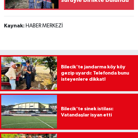
sürüyle birlikte bulundu
Kaynak:
HABER MERKEZİ
Bilecik'te jandarma köy köy
gezip uyardı: Telefonda bunu
isteyenlere dikkat!
Bilecik'te sinek istilası:
Vatandaşlar isyan etti