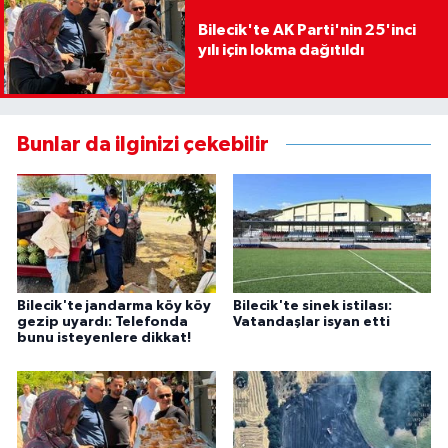
Bilecik'te AK Parti'nin 25'inci
yılı için lokma dağıtıldı
Bunlar da ilginizi çekebilir
Bilecik'te jandarma köy köy
Bilecik'te sinek istilası:
gezip uyardı: Telefonda
Vatandaşlar isyan etti
bunu isteyenlere dikkat!