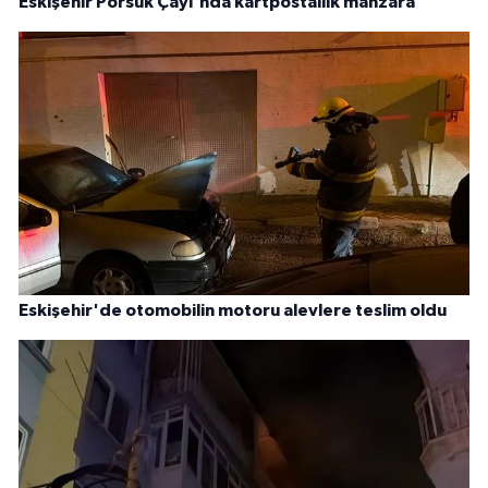
Eskişehir Porsuk Çayı'nda kartpostallık manzara
Eskişehir'de otomobilin motoru alevlere teslim oldu