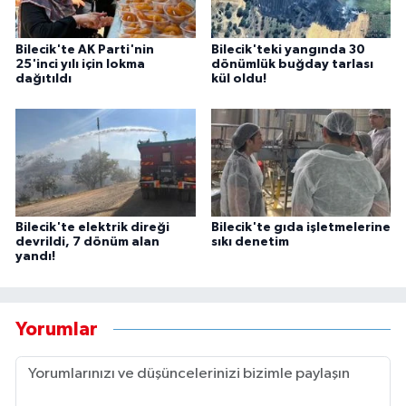
Bilecik'te AK Parti'nin
Bilecik'teki yangında 30
25'inci yılı için lokma
dönümlük buğday tarlası
dağıtıldı
kül oldu!
Bilecik'te elektrik direği
Bilecik'te gıda işletmelerine
devrildi, 7 dönüm alan
sıkı denetim
yandı!
Yorumlar