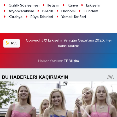
Gizlilik Sözleşmesi
İletişim
Künye
Eskişehir
Afyonkarahisar
Bilecik
Ekonomi
Gündem
Kütahya
Rüya Tabirleri
Yemek Tarifleri
Copyright © Eskişehir Yenigün Gazetesi 2026. Her
RSS
hakkı saklıdır.
Haber Yazılımı:
TE Bilişim