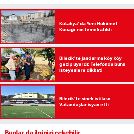
Kütahya'da Yeni Hükümet
Konağı'nın temeli atıldı
Bilecik'te jandarma köy köy
gezip uyardı: Telefonda bunu
isteyenlere dikkat!
Bilecik'te sinek istilası:
Vatandaşlar isyan etti
Bunlar da ilginizi çekebilir