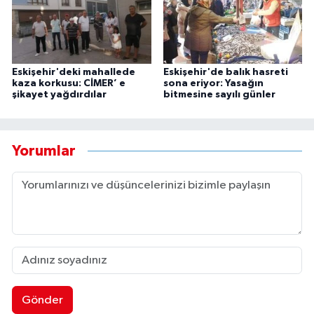
Eskişehir'deki mahallede
Eskişehir'de balık hasreti
kaza korkusu: CİMER’ e
sona eriyor: Yasağın
şikayet yağdırdılar
bitmesine sayılı günler
Yorumlar
Gönder