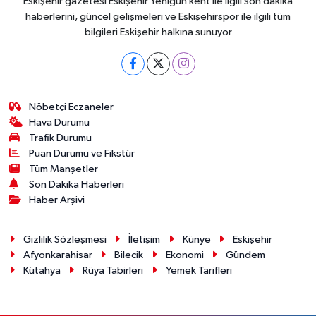
Eskişehir gazetesi Eskişehir Yenigün kent ile ilgili son dakika
haberlerini, güncel gelişmeleri ve Eskişehirspor ile ilgili tüm
bilgileri Eskişehir halkına sunuyor
Nöbetçi Eczaneler
Hava Durumu
Trafik Durumu
Puan Durumu ve Fikstür
Tüm Manşetler
Son Dakika Haberleri
Haber Arşivi
Gizlilik Sözleşmesi
İletişim
Künye
Eskişehir
Afyonkarahisar
Bilecik
Ekonomi
Gündem
Kütahya
Rüya Tabirleri
Yemek Tarifleri