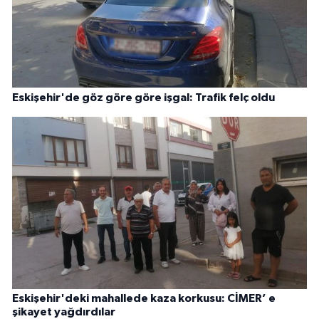
Eskişehir'de göz göre göre işgal: Trafik felç oldu
Eskişehir'deki mahallede kaza korkusu: CİMER’ e
şikayet yağdırdılar