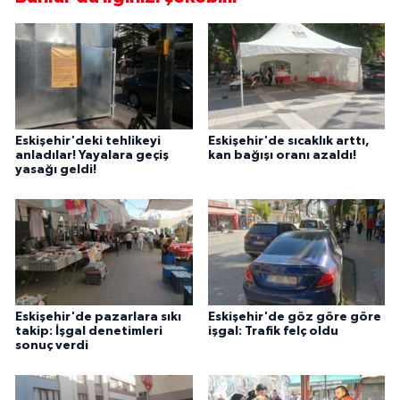
Eskişehir'deki tehlikeyi
Eskişehir'de sıcaklık arttı,
anladılar! Yayalara geçiş
kan bağışı oranı azaldı!
yasağı geldi!
Eskişehir'de pazarlara sıkı
Eskişehir'de göz göre göre
takip: İşgal denetimleri
işgal: Trafik felç oldu
sonuç verdi