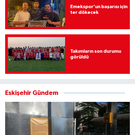
Emekspor’un başarısı için
ter dökecek
Takımların son durumu
görüldü
Eskişehir Gündem