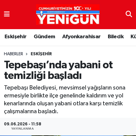
Nöbetçi Eczaneler
Eskişehir
Gündem
Afyonkarahisar
Bilecik
K
Hava Durumu
Trafik Durumu
HABERLER
ESKIŞEHIR
Tepebaşı’nda yabani ot
Süper Lig Puan Durumu ve Fikstür
temizliği başladı
Tüm Manşetler
Tepebaşı Belediyesi, mevsimsel yağışların sona
ermesiyle birlikte ilçe genelinde kaldırım ve yol
Son Dakika Haberleri
kenarlarında oluşan yabani otlara karşı temizlik
çalışmalarına başladı.
Haber Arşivi
09.06.2026 - 11:58
YAYINLANMA