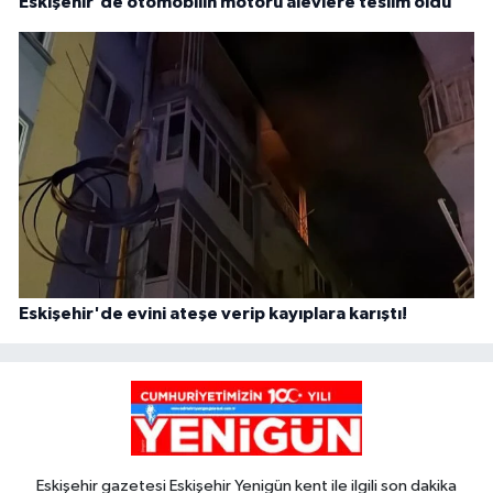
Eskişehir'de otomobilin motoru alevlere teslim oldu
Eskişehir'de evini ateşe verip kayıplara karıştı!
Eskişehir gazetesi Eskişehir Yenigün kent ile ilgili son dakika