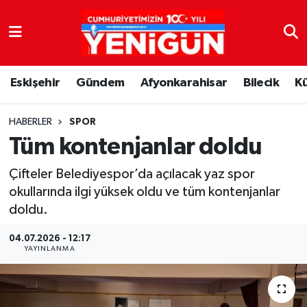
Nöbetçi Eczaneler
Eskişehir
Gündem
Afyonkarahisar
Bilecik
K
Hava Durumu
Trafik Durumu
HABERLER
SPOR
Tüm kontenjanlar doldu
Süper Lig Puan Durumu ve Fikstür
Çifteler Belediyespor’da açılacak yaz spor
okullarında ilgi yüksek oldu ve tüm kontenjanlar
Tüm Manşetler
doldu.
Son Dakika Haberleri
04.07.2026 - 12:17
YAYINLANMA
Haber Arşivi