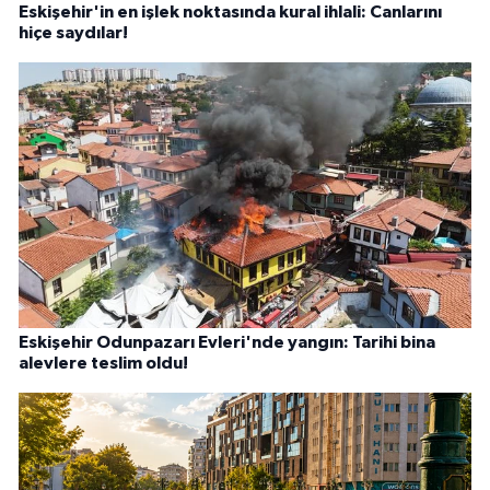
Eskişehir'in en işlek noktasında kural ihlali: Canlarını
hiçe saydılar!
Eskişehir Odunpazarı Evleri'nde yangın: Tarihi bina
alevlere teslim oldu!