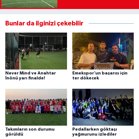
Bunlar da ilginizi çekebilir
Never Mind ve Anahtar
Emekspor’un başarısı için
İnönü yarı finalde!
ter dökecek
Takımların son durumu
Pedallarken göktaşı
görüldü
yağmurunu izlediler