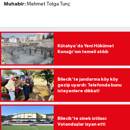
Muhabir:
Mehmet Tolga Tunç
Kütahya'da Yeni Hükümet
Konağı'nın temeli atıldı
Bilecik'te jandarma köy köy
gezip uyardı: Telefonda bunu
isteyenlere dikkat!
Bilecik'te sinek istilası:
Vatandaşlar isyan etti