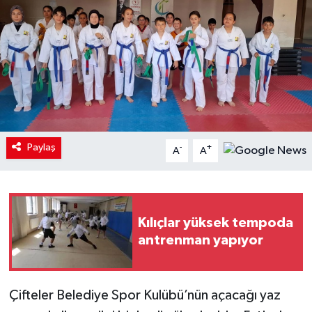
Paylaş
-
+
A
A
Kılıçlar yüksek tempoda
antrenman yapıyor
Çifteler Belediye Spor Kulübü’nün açacağı yaz