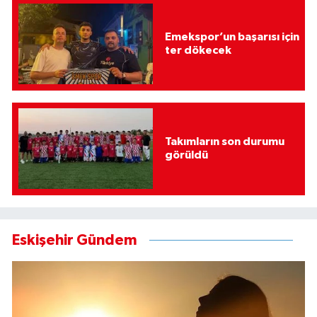
Emekspor’un başarısı için
ter dökecek
Takımların son durumu
görüldü
Eskişehir Gündem