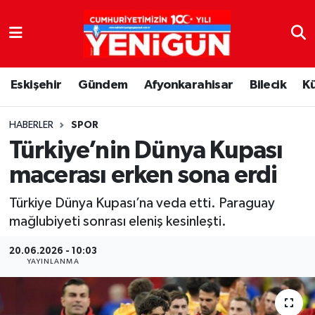
Nöbetçi Eczaneler
Eskişehir
Gündem
Afyonkarahisar
Bilecik
K
Hava Durumu
Trafik Durumu
HABERLER
SPOR
Türkiye’nin Dünya Kupası
Süper Lig Puan Durumu ve Fikstür
macerası erken sona erdi
Tüm Manşetler
Türkiye Dünya Kupası’na veda etti. Paraguay
mağlubiyeti sonrası eleniş kesinleşti.
Son Dakika Haberleri
20.06.2026 - 10:03
YAYINLANMA
Haber Arşivi