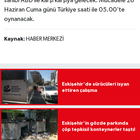
sahibi ABD ile karşı karşıya gelecek. Mücadele 26
Haziran Cuma günü Türkiye saati ile 05.00'te
oynanacak.
Kaynak:
HABER MERKEZİ
Eskişehir'de sürücüleri isyan
ettiren çalışma
Eskişehir'in gözde parkında
çöp tepkisi! konteynerler taştı!