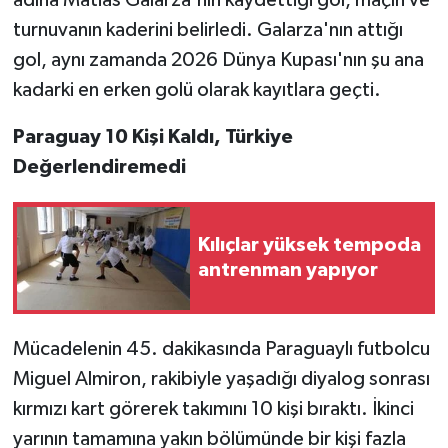
adına Matias Galarza'nın kaydettiği gol, maçın ve
turnuvanın kaderini belirledi. Galarza'nın attığı
gol, aynı zamanda 2026 Dünya Kupası'nın şu ana
kadarki en erken golü olarak kayıtlara geçti.
Paraguay 10 Kişi Kaldı, Türkiye
Değerlendiremedi
Kılıçlar yüksek tempoda
antrenman yapıyor
Mücadelenin 45. dakikasında Paraguaylı futbolcu
Miguel Almiron, rakibiyle yaşadığı diyalog sonrası
kırmızı kart görerek takımını 10 kişi bıraktı. İkinci
yarının tamamına yakın bölümünde bir kişi fazla