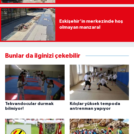
Eskişehir'in merkezinde hoş
olmayan manzara!
Bunlar da ilginizi çekebilir
Tekvandocular durmak
Kılıçlar yüksek tempoda
bilmiyor!
antrenman yapıyor