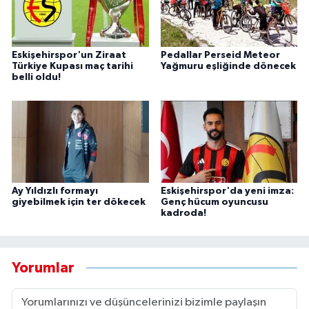
Eskişehirspor'un Ziraat
Pedallar Perseid Meteor
Türkiye Kupası maç tarihi
Yağmuru eşliğinde dönecek
belli oldu!
Ay Yıldızlı formayı
Eskişehirspor'da yeni imza:
giyebilmek için ter dökecek
Genç hücum oyuncusu
kadroda!
Yorumlar