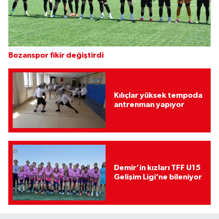
Bozanspor fikir değiştirdi
Kılıçlar yüksek tempoda
antrenman yapıyor
Demir’in kızları TFF U15
Gelişim Ligi’ne bileniyor