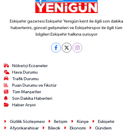
Eskişehir gazetesi Eskişehir Yenigün kent ile ilgili son dakika
haberlerini, güncel gelişmeleri ve Eskişehirspor ile ilgili tüm
bilgileri Eskişehir halkına sunuyor
Nöbetçi Eczaneler
Hava Durumu
Trafik Durumu
Puan Durumu ve Fikstür
Tüm Manşetler
Son Dakika Haberleri
Haber Arşivi
Gizlilik Sözleşmesi
İletişim
Künye
Eskişehir
Afyonkarahisar
Bilecik
Ekonomi
Gündem