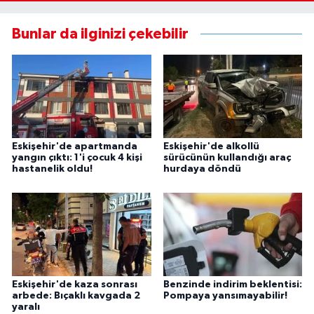
Bunlar da ilginizi çekebilir
Eskişehir'de apartmanda
Eskişehir'de alkollü
yangın çıktı: 1'i çocuk 4 kişi
sürücünün kullandığı araç
hastanelik oldu!
hurdaya döndü
Eskişehir'de kaza sonrası
Benzinde indirim beklentisi:
arbede: Bıçaklı kavgada 2
Pompaya yansımayabilir!
yaralı