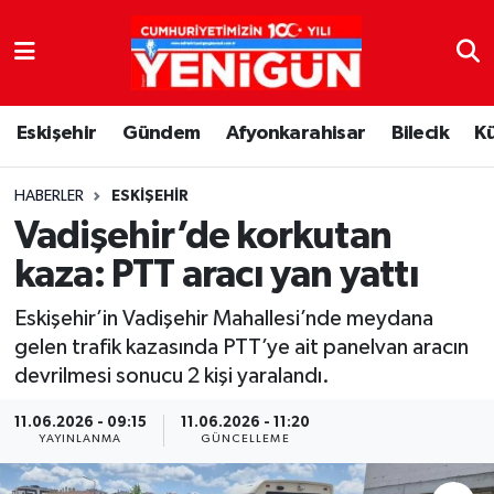
Nöbetçi Eczaneler
Eskişehir
Gündem
Afyonkarahisar
Bilecik
K
Hava Durumu
Trafik Durumu
HABERLER
ESKIŞEHIR
Vadişehir’de korkutan
Süper Lig Puan Durumu ve Fikstür
kaza: PTT aracı yan yattı
Tüm Manşetler
Eskişehir’in Vadişehir Mahallesi’nde meydana
gelen trafik kazasında PTT’ye ait panelvan aracın
Son Dakika Haberleri
devrilmesi sonucu 2 kişi yaralandı.
Haber Arşivi
11.06.2026 - 09:15
11.06.2026 - 11:20
YAYINLANMA
GÜNCELLEME