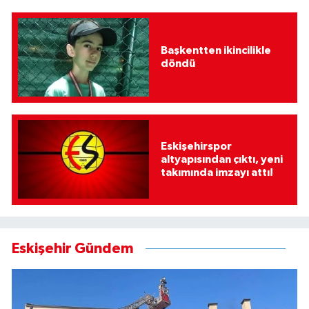
Başkentten ikincilikle
döndü
Eskişehirspor
altyapısından çıktı, yeni
takımında imzayı attı!
Eskişehir Gündem