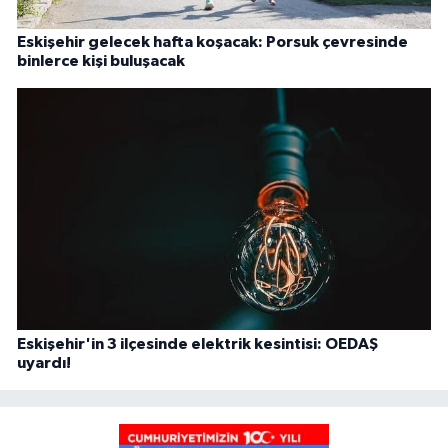
Eskişehir gelecek hafta koşacak: Porsuk çevresinde
binlerce kişi buluşacak
Eskişehir'in 3 ilçesinde elektrik kesintisi: OEDAŞ
uyardı!