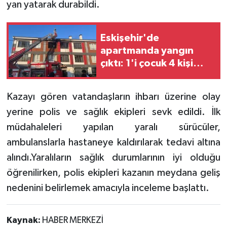
yan yatarak durabildi.
Eskişehir'de
apartmanda yangın
çıktı: 1'i çocuk 4 kişi
hastanelik oldu!
Kazayı gören vatandaşların ihbarı üzerine olay
yerine polis ve sağlık ekipleri sevk edildi. İlk
müdahaleleri yapılan yaralı sürücüler,
ambulanslarla hastaneye kaldırılarak tedavi altına
alındı.Yaralıların sağlık durumlarının iyi olduğu
öğrenilirken, polis ekipleri kazanın meydana geliş
nedenini belirlemek amacıyla inceleme başlattı.
Kaynak:
HABER MERKEZİ