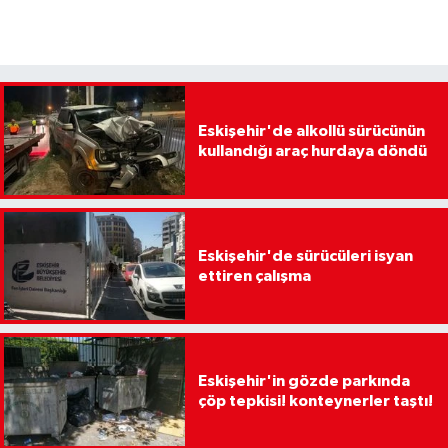
Eskişehir'de alkollü sürücünün
kullandığı araç hurdaya döndü
Eskişehir'de sürücüleri isyan
ettiren çalışma
Eskişehir'in gözde parkında
çöp tepkisi! konteynerler taştı!