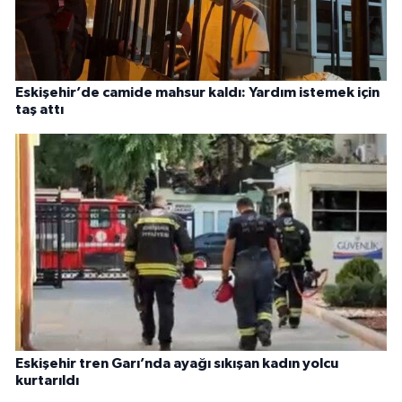
Eskişehir’de camide mahsur kaldı: Yardım istemek için
taş attı
Eskişehir tren Garı’nda ayağı sıkışan kadın yolcu
kurtarıldı