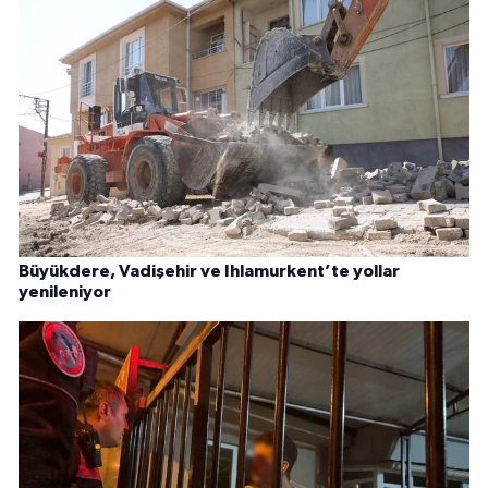
Büyükdere, Vadişehir ve Ihlamurkent’te yollar
yenileniyor