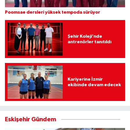
Poomsae dersleri yüksek tempoda sürüyor
Şehir Koleji’nde
antrenörler tanıtıldı
Kariyerine İzmir
ekibinde devam edecek
Eskişehir Gündem