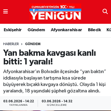
Nöbetçi Eczaneler
Eskişehir
Gündem
Afyonkarahisar
Bilecik
K
Hava Durumu
Trafik Durumu
HABERLER
GÜNDEM
Yan bakma kavgası kanlı
Süper Lig Puan Durumu ve Fikstür
bitti: 1 yaralı!
Tüm Manşetler
Afyonkarahisar’ın Bolvadin ilçesinde “yan baktın”
iddiasıyla başlayan tartışma kısa sürede
Son Dakika Haberleri
büyüyerek bıçaklı kavgaya dönüştü. Olayda 1 kişi
yaralandı, 18 yaşındaki şüpheli gözaltına alındı.
Haber Arşivi
03.06.2026 - 14:22
03.06.2026 - 14:32
YAYINLANMA
GÜNCELLEME