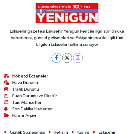
Eskişehir gazetesi Eskişehir Yenigün kent ile ilgili son dakika
haberlerini, güncel gelişmeleri ve Eskişehirspor ile ilgili tüm
bilgileri Eskişehir halkına sunuyor
Nöbetçi Eczaneler
Hava Durumu
Trafik Durumu
Puan Durumu ve Fikstür
Tüm Manşetler
Son Dakika Haberleri
Haber Arşivi
Gizlilik Sözleşmesi
İletişim
Künye
Eskişehir