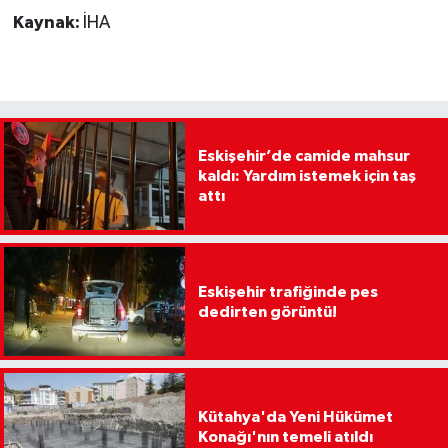
Kaynak:
İHA
Eskişehir’de camide mahsur
kaldı: Yardım istemek için taş
attı
Eskişehir trafiğinde pes
dedirten görüntü!
Kütahya'da Yeni Hükümet
Konağı'nın temeli atıldı