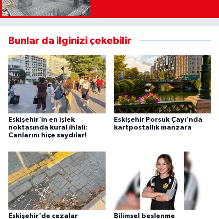
Bunlar da ilginizi çekebilir
Eskişehir'in en işlek
Eskişehir Porsuk Çayı'nda
noktasında kural ihlali:
kartpostallık manzara
Canlarını hiçe saydılar!
Eskişehir'de cezalar
Bilimsel beslenme