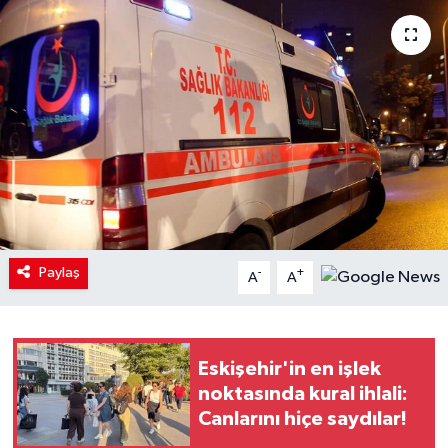
Paylaş
-
+
A
A
Eskişehir'in en işlek
noktasında kural ihlali:
Canlarını hiçe saydılar!