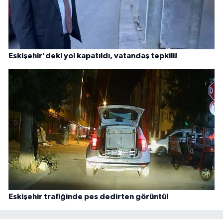
Eskişehir'deki yol kapatıldı, vatandaş tepkili!
Eskişehir trafiğinde pes dedirten görüntü!