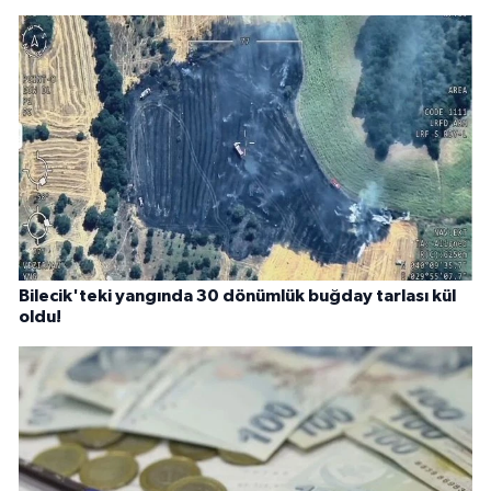
Bilecik'teki yangında 30 dönümlük buğday tarlası kül
oldu!