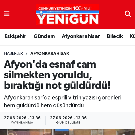
Nöbetçi Eczaneler
Eskişehir
Gündem
Afyonkarahisar
Bilecik
K
Hava Durumu
Trafik Durumu
HABERLER
AFYONKARAHISAR
Afyon'da esnaf cam
Süper Lig Puan Durumu ve Fikstür
silmekten yoruldu,
bıraktığı not güldürdü!
Tüm Manşetler
Afyonkarahisar’da esprili vitrin yazısı görenleri
Son Dakika Haberleri
hem güldürdü hem düşündürdü
Haber Arşivi
27.06.2026 - 13:36
27.06.2026 - 13:36
YAYINLANMA
GÜNCELLEME