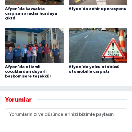
Afyon'da kavşakta
Afyon’da zehir operasyonu
çarpışan araçlar hurdaya
çıktı!
Afyon'da otizmli
Afyon'da yolcu otobüsü
çocuklardan duyarlı
otomobille çarpıştı
başkomisere teşekkür
Yorumlar