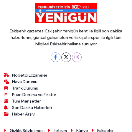
Eskişehir gazetesi Eskişehir Yenigün kent ile ilgili son dakika
haberlerini, güncel gelişmeleri ve Eskişehirspor ile ilgili tüm
bilgileri Eskişehir halkına sunuyor
Nöbetçi Eczaneler
Hava Durumu
Trafik Durumu
Puan Durumu ve Fikstür
Tüm Manşetler
Son Dakika Haberleri
Haber Arşivi
Gizlilik Sözleşmesi
İletişim
Künye
Eskişehir