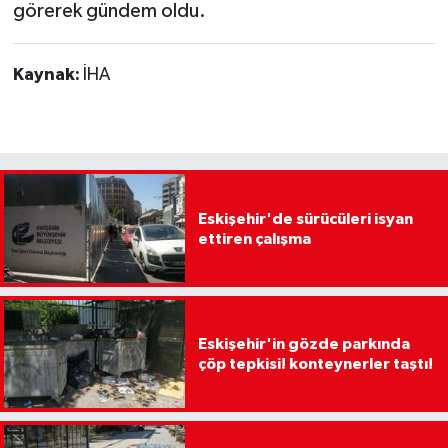
görerek gündem oldu.
Kaynak:
İHA
Eskişehir'de sürücüleri isyan
ettiren çalışma
Eskişehir'in gözde parkında
çöp tepkisi! konteynerler taştı!