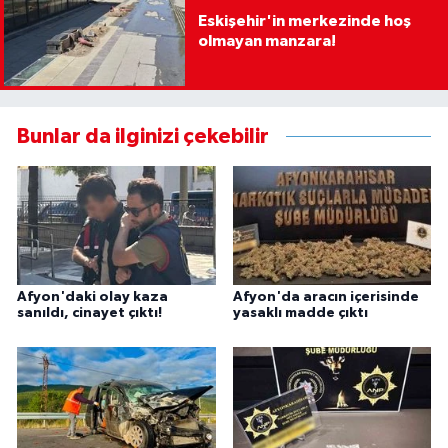
Eskişehir'in merkezinde hoş
olmayan manzara!
Bunlar da ilginizi çekebilir
Afyon'daki olay kaza
Afyon'da aracın içerisinde
sanıldı, cinayet çıktı!
yasaklı madde çıktı