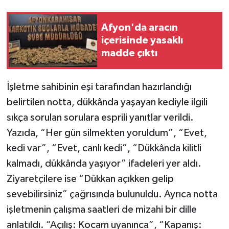
Afyon'da aracın
içerisinde yasaklı
madde çıktı
İşletme sahibinin eşi tarafından hazırlandığı
belirtilen notta, dükkânda yaşayan kediyle ilgili
sıkça sorulan sorulara esprili yanıtlar verildi.
Yazıda, “Her gün silmekten yoruldum”, “Evet,
kedi var”, “Evet, canlı kedi”, “Dükkânda kilitli
kalmadı, dükkânda yaşıyor” ifadeleri yer aldı.
Ziyaretçilere ise “Dükkan açıkken gelip
sevebilirsiniz” çağrısında bulunuldu. Ayrıca notta
işletmenin çalışma saatleri de mizahi bir dille
anlatıldı. “Açılış: Kocam uyanınca”, “Kapanış: