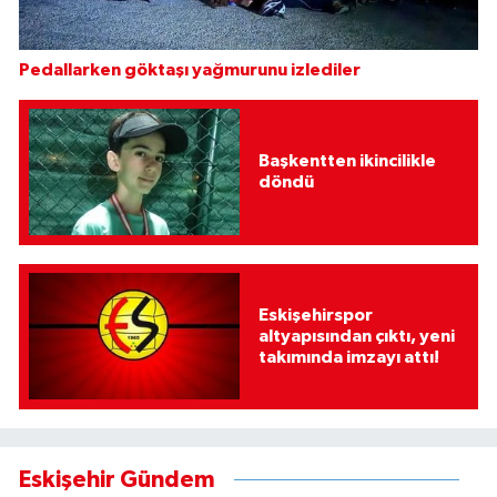
Pedallarken göktaşı yağmurunu izlediler
Başkentten ikincilikle
döndü
Eskişehirspor
altyapısından çıktı, yeni
takımında imzayı attı!
Eskişehir Gündem