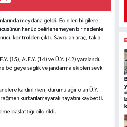
nlarında meydana geldi. Edinilen bilgilere
rücüsünün henüz belirlenemeyen bir nedenle
ucu kontrolden çıktı. Savrulan araç, takla
.Y. (15), A.E.Y. (14) ve Ü.Y. (42) yaralandı.
ne bölgeye sağlık ve jandarma ekipleri sevk
B
nelere kaldırılırken, durumu ağır olan Ü.Y.
e rağmen kurtarılamayarak hayatını kaybetti.
b
k
eme başlattığı bildirildi.