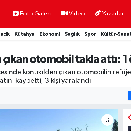
Foto Galeri
Video
Yazarlar
lecik
Kütahya
Ekonomi
Sağlık
Spor
Kültür-Sana
ıkan otomobil takla attı: 1 
çesinde kontrolden çıkan otomobilin refü
atını kaybetti, 3 kişi yaralandı.