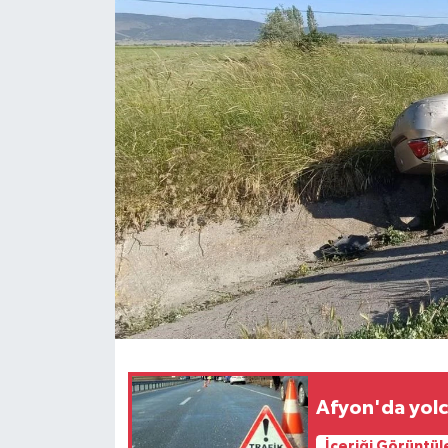
Afyon'da yolc
İçeriği Görüntül