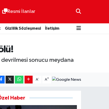
Resmi İlanlar
t
Gizlilik Sözleşmesi
İletişim
ölü!
je devrilmesi sonucu meydana
-
+
A
A
Özel Haber