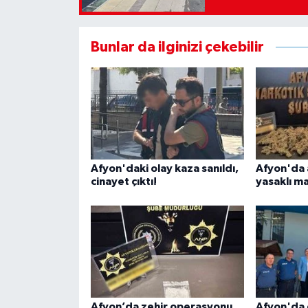
Bunlar da ilginizi çekebilir
Afyon'daki olay kaza sanıldı,
Afyon'da 
cinayet çıktı!
yasaklı m
Afyon’da zehir operasyonu
Afyon'da 