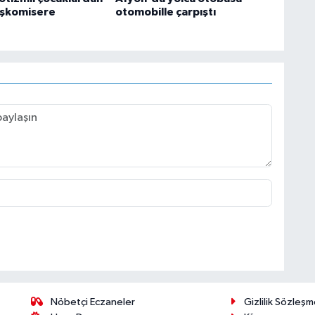
aşkomisere
otomobille çarpıştı
Nöbetçi Eczaneler
Gizlilik Sözleşm