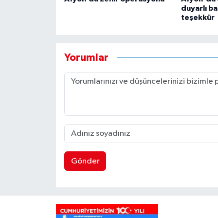
duyarlı b
teşekkür
Yorumlar
Gönder