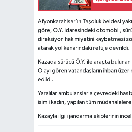
Afyonkarahisar’ın Taşoluk beldesi yakı
göre, Ö.Y. idaresindeki otomobil, sü
direksiyon hakimiyetini kaybetmesi son
atarak yol kenarındaki refüje devrildi.
Kazada sürücü Ö.Y. ile araçta bulunan E
Olayı gören vatandaşların ihbarı üzeri
edildi.
Yaralılar ambulanslarla çevredeki hasta
isimli kadın, yapılan tüm müdahaleler
Kazayla ilgili jandarma ekiplerinin incel