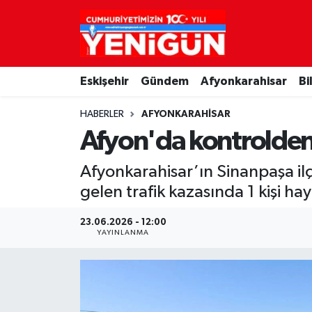
Nöbetçi Eczaneler
Eskişehir
Gündem
Afyonkarahisar
Bi
Hava Durumu
HABERLER
AFYONKARAHISAR
Trafik Durumu
Afyon'da kontrolden ç
Süper Lig Puan Durumu ve Fikstür
Afyonkarahisar’ın Sinanpaşa il
gelen trafik kazasında 1 kişi hay
Tüm Manşetler
23.06.2026 - 12:00
Son Dakika Haberleri
YAYINLANMA
Haber Arşivi