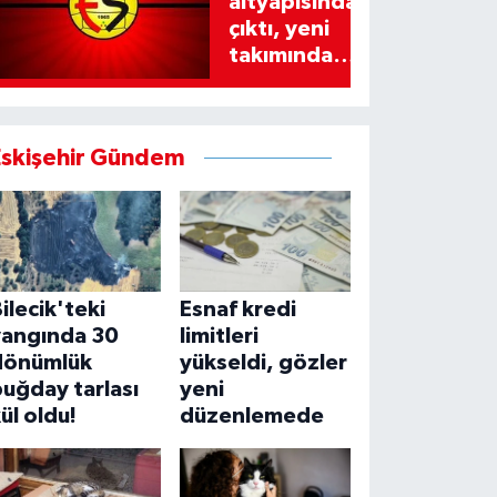
altyapısından
çıktı, yeni
takımında
imzayı attı!
Eskişehir Gündem
ilecik'teki
Esnaf kredi
yangında 30
limitleri
dönümlük
yükseldi, gözler
uğday tarlası
yeni
ül oldu!
düzenlemede