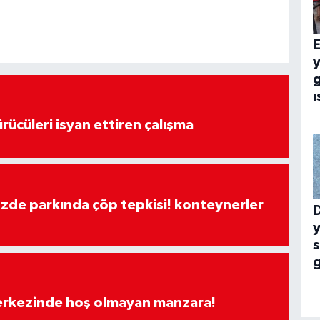
E
g
ı
rücüleri isyan ettiren çalışma
özde parkında çöp tepkisi! konteynerler
y
merkezinde hoş olmayan manzara!