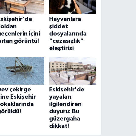
skişehir'de
Hayvanlara
yoldan
şiddet
eçenlerin içini
dosyalarında
sıtan görüntü!
"cezasızlık"
eleştirisi
Dev çekirge
Eskişehir'de
ine Eskişehir
yayaları
sokaklarında
ilgilendiren
görüldü!
duyuru: Bu
güzergaha
dikkat!