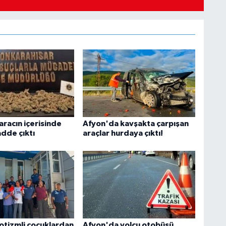
aracın içerisinde
Afyon'da kavşakta çarpışan
adde çıktı
araçlar hurdaya çıktı!
otizmli çocuklardan
Afyon'da yolcu otobüsü