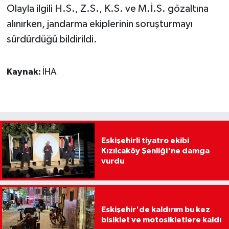
Olayla ilgili H.S., Z.S., K.S. ve M.İ.S. gözaltına
alınırken, jandarma ekiplerinin soruşturmayı
sürdürdüğü bildirildi.
Kaynak:
İHA
Eskişehirli tiyatro ekibi
Kızılcaköy Şenliği'ne damga
vurdu
Eskişehir'de kaldırım bu kez
bisiklet ve motosikletlere kaldı