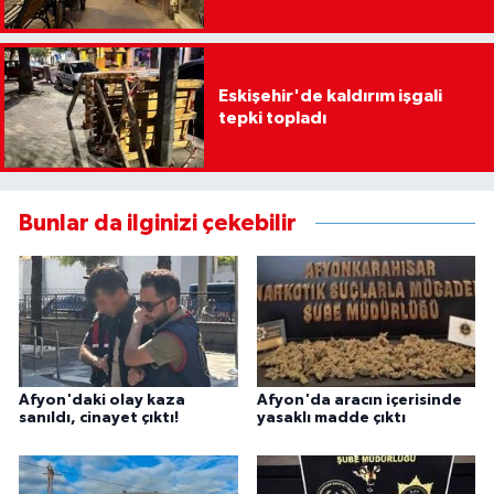
Eskişehir'de kaldırım işgali
tepki topladı
Bunlar da ilginizi çekebilir
Afyon'daki olay kaza
Afyon'da aracın içerisinde
sanıldı, cinayet çıktı!
yasaklı madde çıktı