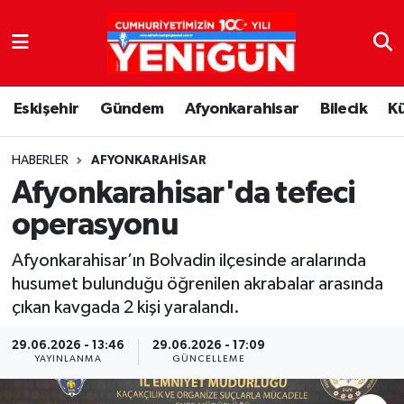
Nöbetçi Eczaneler
Eskişehir
Gündem
Afyonkarahisar
Bilecik
K
Hava Durumu
Trafik Durumu
HABERLER
AFYONKARAHISAR
Afyonkarahisar'da tefeci
Süper Lig Puan Durumu ve Fikstür
operasyonu
Tüm Manşetler
Afyonkarahisar’ın Bolvadin ilçesinde aralarında
husumet bulunduğu öğrenilen akrabalar arasında
Son Dakika Haberleri
çıkan kavgada 2 kişi yaralandı.
Haber Arşivi
29.06.2026 - 13:46
29.06.2026 - 17:09
YAYINLANMA
GÜNCELLEME