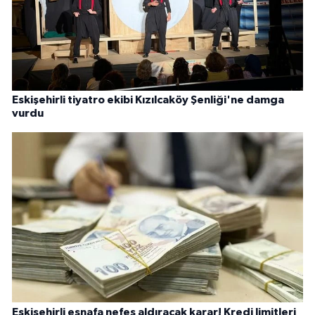
Eskişehirli tiyatro ekibi Kızılcaköy Şenliği'ne damga
vurdu
Eskişehirli esnafa nefes aldıracak karar! Kredi limitleri