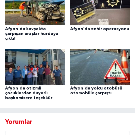
Afyon'da kavşakta
Afyon’da zehir operasyonu
çarpışan araçlar hurdaya
çıktı!
Afyon'da otizmli
Afyon'da yolcu otobüsü
çocuklardan duyarlı
otomobille çarpıştı
başkomisere teşekkür
Yorumlar