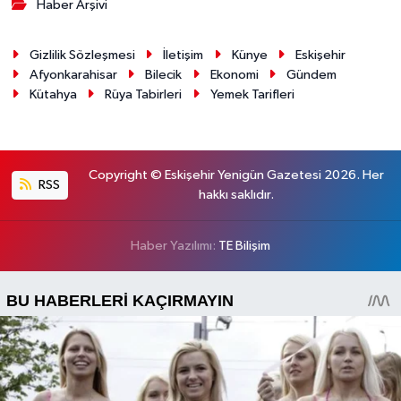
Haber Arşivi
Gizlilik Sözleşmesi
İletişim
Künye
Eskişehir
Afyonkarahisar
Bilecik
Ekonomi
Gündem
Kütahya
Rüya Tabirleri
Yemek Tarifleri
Copyright © Eskişehir Yenigün Gazetesi 2026. Her
RSS
hakkı saklıdır.
Haber Yazılımı:
TE Bilişim