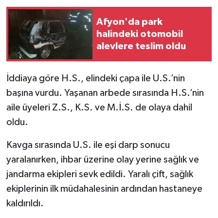
Afyon'da park
halindeki otomobil
alevlere teslim oldu
İddiaya göre H.S., elindeki çapa ile U.S.’nin
başına vurdu. Yaşanan arbede sırasında H.S.’nin
aile üyeleri Z.S., K.S. ve M.İ.S. de olaya dahil
oldu.
Kavga sırasında U.S. ile eşi darp sonucu
yaralanırken, ihbar üzerine olay yerine sağlık ve
jandarma ekipleri sevk edildi. Yaralı çift, sağlık
ekiplerinin ilk müdahalesinin ardından hastaneye
kaldırıldı.