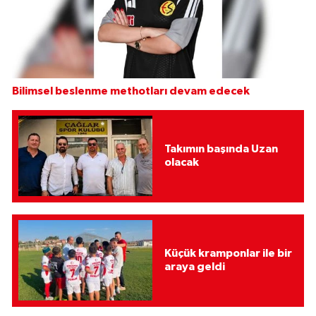
Bilimsel beslenme methotları devam edecek
Takımın başında Uzan
olacak
Küçük kramponlar ile bir
araya geldi