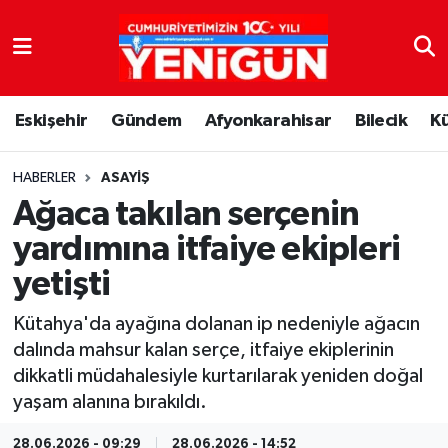
Nöbetçi Eczaneler
Eskişehir
Gündem
Afyonkarahisar
Bilecik
K
Hava Durumu
Trafik Durumu
HABERLER
ASAYIŞ
Ağaca takılan serçenin
Süper Lig Puan Durumu ve Fikstür
yardımına itfaiye ekipleri
yetişti
Tüm Manşetler
Kütahya'da ayağına dolanan ip nedeniyle ağacın
Son Dakika Haberleri
dalında mahsur kalan serçe, itfaiye ekiplerinin
dikkatli müdahalesiyle kurtarılarak yeniden doğal
Haber Arşivi
yaşam alanına bırakıldı.
28.06.2026 - 09:29
28.06.2026 - 14:52