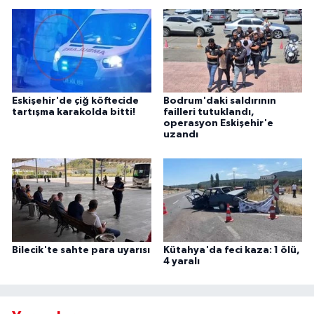
Eskişehir'de çiğ köftecide
Bodrum'daki saldırının
tartışma karakolda bitti!
failleri tutuklandı,
operasyon Eskişehir'e
uzandı
Bilecik'te sahte para uyarısı
Kütahya'da feci kaza: 1 ölü,
4 yaralı