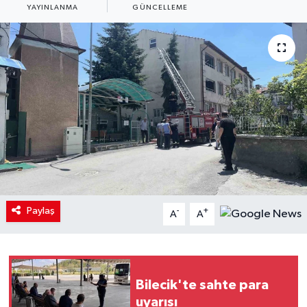
YAYINLANMA
GÜNCELLEME
Paylaş
-
+
A
A
Bilecik'te sahte para
uyarısı