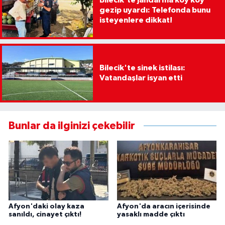
Bilecik'te jandarma köy köy
gezip uyardı: Telefonda bunu
isteyenlere dikkat!
Bilecik'te sinek istilası:
Vatandaşlar isyan etti
Bunlar da ilginizi çekebilir
Afyon'daki olay kaza
Afyon'da aracın içerisinde
sanıldı, cinayet çıktı!
yasaklı madde çıktı