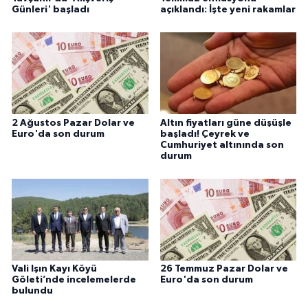
Günleri' başladı
açıklandı: İşte yeni rakamlar
2 Ağustos Pazar Dolar ve
Altın fiyatları güne düşüşle
Euro'da son durum
başladı! Çeyrek ve
Cumhuriyet altınında son
durum
Vali Işın Kayı Köyü
26 Temmuz Pazar Dolar ve
Göleti’nde incelemelerde
Euro'da son durum
bulundu