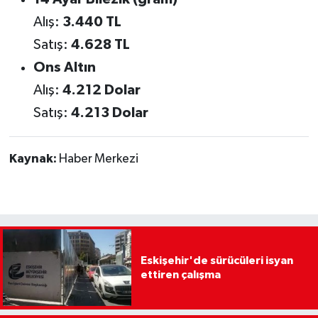
Alış:
3.440 TL
Satış:
4.628 TL
Ons Altın
Alış:
4.212 Dolar
Satış:
4.213 Dolar
Kaynak:
Haber Merkezi
Eskişehir'de sürücüleri isyan
ettiren çalışma