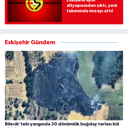
Eskişehirspor
altyapısından çıktı, yeni
takımında imzayı attı!
Eskişehir Gündem
Bilecik'teki yangında 30 dönümlük buğday tarlası kül