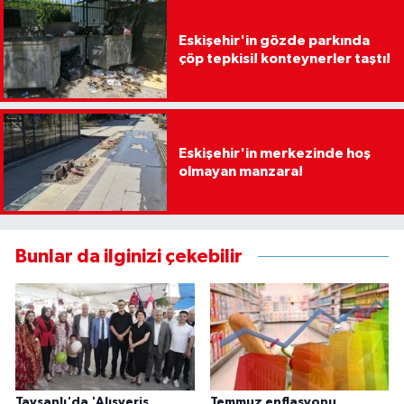
Eskişehir'in gözde parkında
çöp tepkisi! konteynerler taştı!
Eskişehir'in merkezinde hoş
olmayan manzara!
Bunlar da ilginizi çekebilir
Tavşanlı'da 'Alışveriş
Temmuz enflasyonu