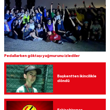
Pedallarken göktaşı yağmurunu izlediler
Başkentten ikincilikle
döndü