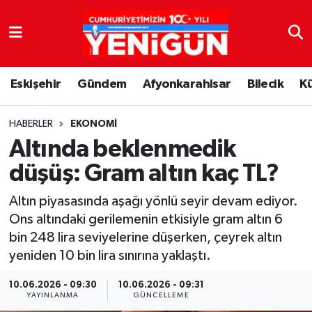
Nöbetçi Eczaneler
Eskişehir
Gündem
Afyonkarahisar
Bilecik
K
Hava Durumu
Trafik Durumu
HABERLER
EKONOMI
Altında beklenmedik
Süper Lig Puan Durumu ve Fikstür
düşüş: Gram altın kaç TL?
Tüm Manşetler
Altın piyasasında aşağı yönlü seyir devam ediyor.
Ons altındaki gerilemenin etkisiyle gram altın 6
Son Dakika Haberleri
bin 248 lira seviyelerine düşerken, çeyrek altın
yeniden 10 bin lira sınırına yaklaştı.
Haber Arşivi
10.06.2026 - 09:30
10.06.2026 - 09:31
YAYINLANMA
GÜNCELLEME