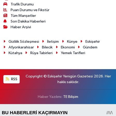
Trafik Durumu
Puan Durumu ve Fikstür
Tüm Manşetler
Son Dakika Haberleri
Haber Arşivi
Gizlilik Sözleşmesi
İletişim
Künye
Eskişehir
Afyonkarahisar
Bilecik
Ekonomi
Gündem
Kütahya
Rüya Tabirleri
Yemek Tarifleri
Copyright © Eskişehir Yenigün Gazetesi 2026. Her
RSS
hakkı saklıdır.
Haber Yazılımı:
TE Bilişim