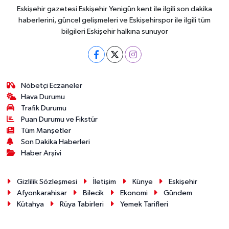
Eskişehir gazetesi Eskişehir Yenigün kent ile ilgili son dakika
haberlerini, güncel gelişmeleri ve Eskişehirspor ile ilgili tüm
bilgileri Eskişehir halkına sunuyor
Nöbetçi Eczaneler
Hava Durumu
Trafik Durumu
Puan Durumu ve Fikstür
Tüm Manşetler
Son Dakika Haberleri
Haber Arşivi
Gizlilik Sözleşmesi
İletişim
Künye
Eskişehir
Afyonkarahisar
Bilecik
Ekonomi
Gündem
Kütahya
Rüya Tabirleri
Yemek Tarifleri