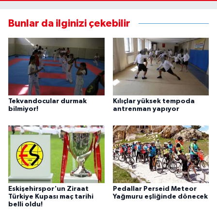
Bunlar da ilginizi çekebilir
Tekvandocular durmak
Kılıçlar yüksek tempoda
bilmiyor!
antrenman yapıyor
Eskişehirspor'un Ziraat
Pedallar Perseid Meteor
Türkiye Kupası maç tarihi
Yağmuru eşliğinde dönecek
belli oldu!