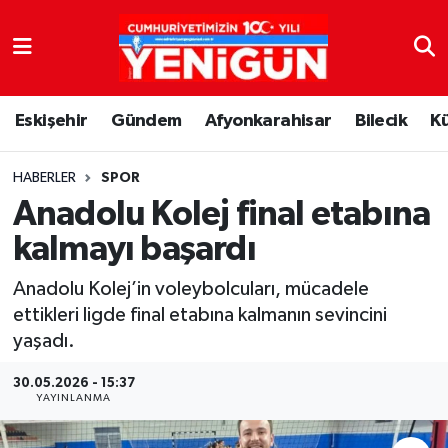
Nöbetçi Eczaneler
Eskişehir
Gündem
Afyonkarahisar
Bilecik
K
Hava Durumu
Trafik Durumu
HABERLER
SPOR
Anadolu Kolej final etabına
Süper Lig Puan Durumu ve Fikstür
kalmayı başardı
Tüm Manşetler
Anadolu Kolej’in voleybolcuları, mücadele
ettikleri ligde final etabına kalmanın sevincini
Son Dakika Haberleri
yaşadı.
Haber Arşivi
30.05.2026 - 15:37
YAYINLANMA