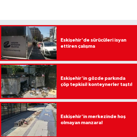
Eskişehir'de sürücüleri isyan
ettiren çalışma
Eskişehir'in gözde parkında
çöp tepkisi! konteynerler taştı!
Eskişehir'in merkezinde hoş
olmayan manzara!