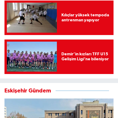
Kılıçlar yüksek tempoda
antrenman yapıyor
Demir’in kızları TFF U15
Gelişim Ligi’ne bileniyor
Eskişehir Gündem